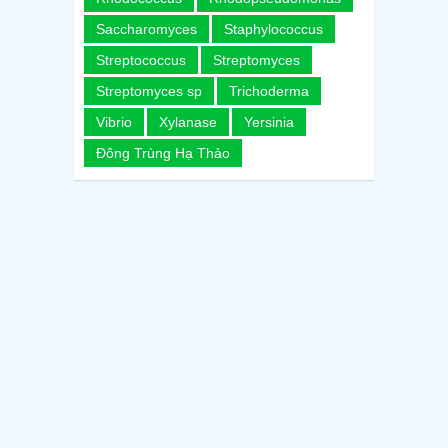
Saccharomyces
Staphylococcus
Streptococcus
Streptomyces
Streptomyces sp
Trichoderma
Vibrio
Xylanase
Yersinia
Đông Trùng Hạ Thảo