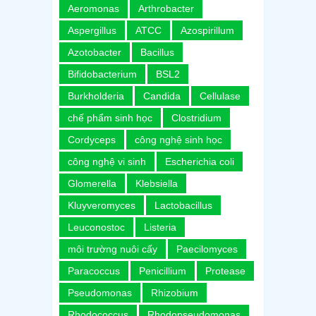
Aeromonas
Arthrobacter
Aspergillus
ATCC
Azospirillum
Azotobacter
Bacillus
Bifidobacterium
BSL2
Burkholderia
Candida
Cellulase
chế phẩm sinh học
Clostridium
Cordyceps
công nghệ sinh học
công nghệ vi sinh
Escherichia coli
Glomerella
Klebsiella
Kluyveromyces
Lactobacillus
Leuconostoc
Listeria
môi trường nuôi cấy
Paecilomyces
Paracoccus
Penicillium
Protease
Pseudomonas
Rhizobium
Rhodococcus
Rhodopseudomonas