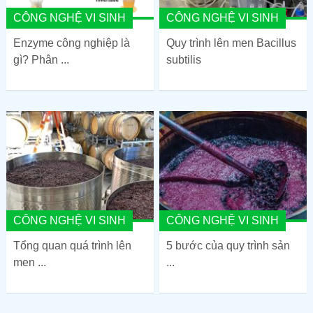
CÔNG NGHỆ VI SINH
CÔNG NGHỆ VI SINH
Enzyme công nghiệp là
Quy trình lên men Bacillus
gì? Phân ...
subtilis
CÔNG NGHỆ VI SINH
CÔNG NGHỆ VI SINH
Tổng quan quá trình lên
5 bước của quy trình sản
men ...
...