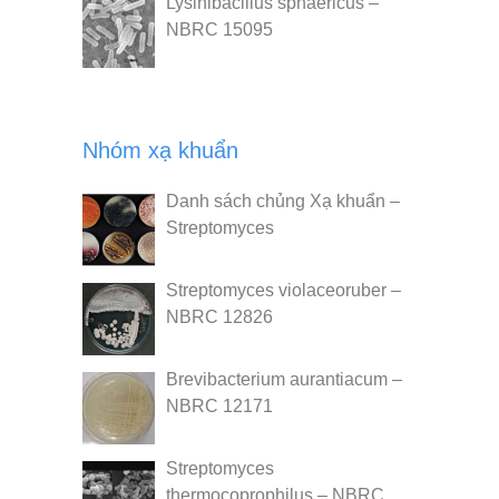
Lysinibacillus sphaericus –
NBRC 15095
Nhóm xạ khuẩn
Danh sách chủng Xạ khuẩn –
Streptomyces
Streptomyces violaceoruber –
NBRC 12826
Brevibacterium aurantiacum –
NBRC 12171
Streptomyces
thermocoprophilus – NBRC