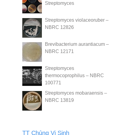
Streptomyces
Streptomyces violaceoruber –
NBRC 12826
Brevibacterium aurantiacum –
NBRC 12171
Streptomyces
thermocoprophilus – NBRC
100771
Streptomyces mobaraensis –
NBRC 13819
TT Chủng Vi Sinh