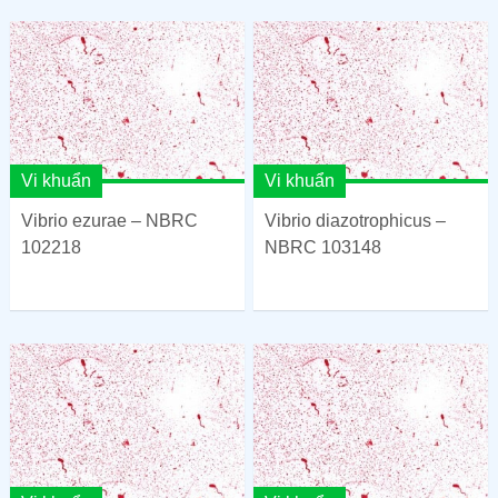
Vi khuẩn
Vi khuẩn
Vibrio ezurae – NBRC
Vibrio diazotrophicus –
102218
NBRC 103148