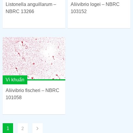
Listonella anguillarum –
Aliivibrio logei – NBRC
NBRC 13266
103152
Vi khuẩn
Aliivibrio fischeri – NBRC
101058
1
2