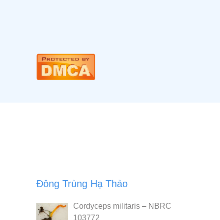
Đông Trùng Hạ Thảo
Cordyceps militaris – NBRC
103772