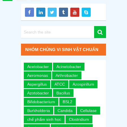
NHÓM CHỦNG VI SINH VẬT CHUẨN
Acetobacter
Acinetobacter
Aeromonas
Arthrobacter
Aspergillus
ATCC
Azospirillum
Azotobacter
Bacillus
Bifidobacterium
BSL2
Burkholderia
Candida
Cellulase
chế phẩm sinh học
Clostridium