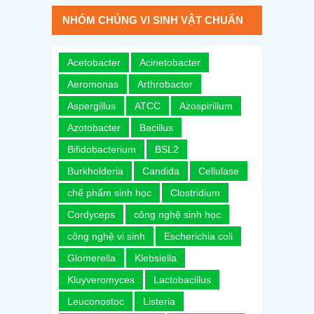
NHÓM CHỦNG VI SINH VẬT CHUẨN
Acetobacter
Acinetobacter
Aeromonas
Arthrobacter
Aspergillus
ATCC
Azospirillum
Azotobacter
Bacillus
Bifidobacterium
BSL2
Burkholderia
Candida
Cellulase
chế phẩm sinh học
Clostridium
Cordyceps
công nghệ sinh học
công nghệ vi sinh
Escherichia coli
Glomerella
Klebsiella
Kluyveromyces
Lactobacillus
Leuconostoc
Listeria