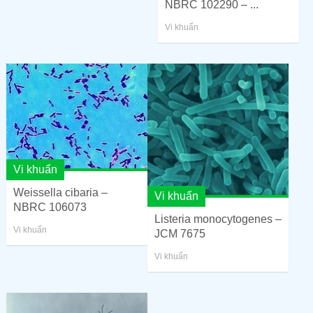
NBRC 102290 – ...
Vi khuẩn
Vi khuẩn
Weissella cibaria –
Vi khuẩn
NBRC 106073
Listeria monocytogenes –
Vi khuẩn
JCM 7675
Vi khuẩn