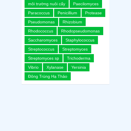
môi trường nuôi cấy
Paecilomyces
Paracoccus
Penicillium
Protease
Pseudomonas
Rhizobium
Rhodococcus
Rhodopseudomonas
Saccharomyces
Staphylococcus
Streptococcus
Streptomyces
Streptomyces sp
Trichoderma
Vibrio
Xylanase
Yersinia
Đông Trùng Hạ Thảo