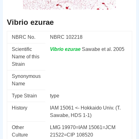
Vibrio ezurae
NBRC No.
NBRC 102218
Scientific
Vibrio
ezurae
Sawabe et al. 2005
Name of this
Strain
Synonymous
Name
Type Strain
type
History
IAM 15061 <- Hokkaido Univ. (T.
Sawabe, HDS 1-1)
Other
LMG 19970=IAM 15061=JCM
Culture
21522=CIP 108520