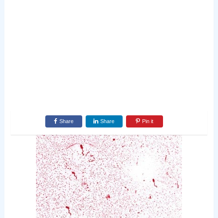
Share
Share
Pin it