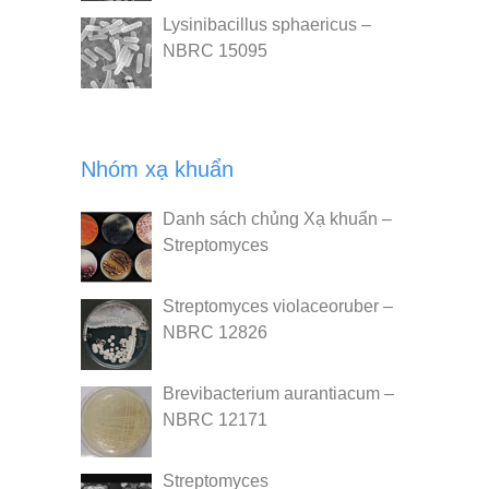
Lysinibacillus sphaericus –
NBRC 15095
Nhóm xạ khuẩn
Danh sách chủng Xạ khuẩn –
Streptomyces
Streptomyces violaceoruber –
NBRC 12826
Brevibacterium aurantiacum –
NBRC 12171
Streptomyces