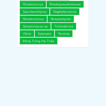
Rhodococcus
Rhodopseudomonas
Saccharomyces
Staphylococcus
Streptococcus
Streptomyces
Streptomyces sp
Trichoderma
Vibrio
Xylanase
Yersinia
Đông Trùng Hạ Thảo