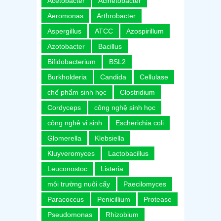
Acetobacter
Acinetobacter
Aeromonas
Arthrobacter
Aspergillus
ATCC
Azospirillum
Azotobacter
Bacillus
Bifidobacterium
BSL2
Burkholderia
Candida
Cellulase
chế phẩm sinh học
Clostridium
Cordyceps
công nghệ sinh học
công nghệ vi sinh
Escherichia coli
Glomerella
Klebsiella
Kluyveromyces
Lactobacillus
Leuconostoc
Listeria
môi trường nuôi cấy
Paecilomyces
Paracoccus
Penicillium
Protease
Pseudomonas
Rhizobium