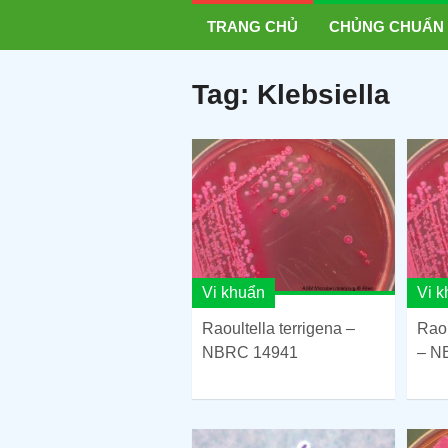
TRANG CHỦ
CHỦNG CHUẨN
Tag:
Klebsiella
Vi khuẩn
Vi 
Raoultella terrigena –
Raou
NBRC 14941
– N