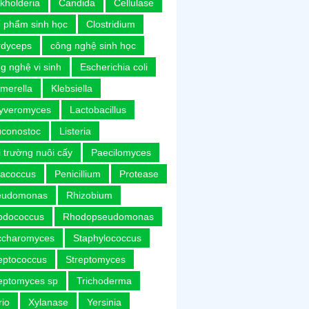
kholderia
Candida
Cellulase
 phẩm sinh học
Clostridium
rdyceps
công nghệ sinh học
g nghệ vi sinh
Escherichia coli
merella
Klebsiella
uyveromyces
Lactobacillus
uconostoc
Listeria
 trường nuôi cấy
Paecilomyces
racoccus
Penicillium
Protease
eudomonas
Rhizobium
odococcus
Rhodopseudomonas
ccharomyces
Staphylococcus
eptococcus
Streptomyces
eptomyces sp
Trichoderma
rio
Xylanase
Yersinia