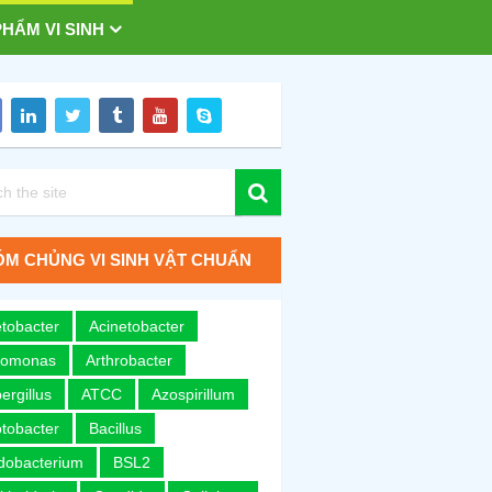
HẨM VI SINH
M CHỦNG VI SINH VẬT CHUẨN
tobacter
Acinetobacter
romonas
Arthrobacter
ergillus
ATCC
Azospirillum
tobacter
Bacillus
idobacterium
BSL2