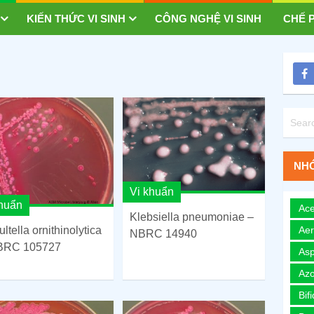
KIẾN THỨC VI SINH
CÔNG NGHỆ VI SINH
CHẾ P
NHÓ
Vi khuẩn
khuẩn
Ace
Klebsiella pneumoniae –
Ae
ltella ornithinolytica
NBRC 14940
BRC 105727
Asp
Azo
Bif