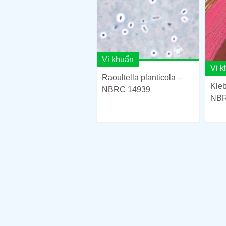
Vi khuẩn
Vi 
Raoultella planticola –
Kleb
NBRC 14939
NBR