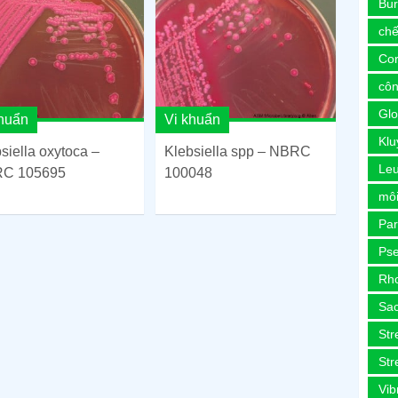
Bur
chế
Co
côn
Glo
khuẩn
Vi khuẩn
Kl
siella oxytoca –
Klebsiella spp – NBRC
Le
C 105695
100048
môi
Pa
Ps
Rh
Sa
Str
Str
Vib