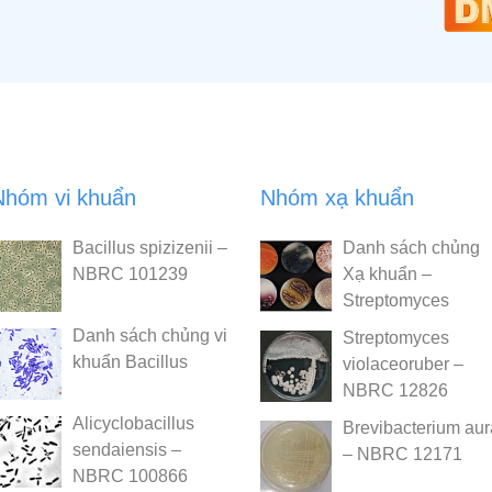
Nhóm vi khuẩn
Nhóm xạ khuẩn
Bacillus spizizenii –
Danh sách chủng
NBRC 101239
Xạ khuẩn –
Streptomyces
Danh sách chủng vi
Streptomyces
khuẩn Bacillus
violaceoruber –
NBRC 12826
Alicyclobacillus
Brevibacterium au
sendaiensis –
– NBRC 12171
NBRC 100866