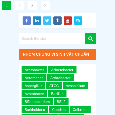
1
2
3
NHÓM CHỦNG VI SINH VẬT CHUẨN
Acetobacter
Acinetobacter
Aeromonas
Arthrobacter
Aspergillus
ATCC
Azospirillum
Azotobacter
Bacillus
Bifidobacterium
BSL2
Burkholderia
Candida
Cellulase