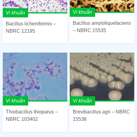
Vi khuẩn
Vi khuẩn
Bacillus amyloliquefaciens
Bacillus licheniformis –
– NBRC 15535
NBRC 12195
Vi khuẩn
Vi khuẩn
Thiobacillus thioparus –
Brevibacillus agri – NBRC
NBRC 103402
15538