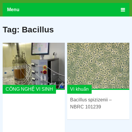
Menu
Tag:
Bacillus
CÔNG NGHỆ VI SINH
Vi khuẩn
Bacillus spizizenii –
NBRC 101239