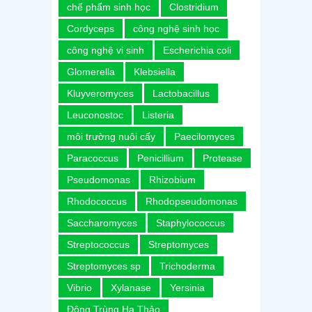
chế phẩm sinh học
Clostridium
Cordyceps
công nghệ sinh học
công nghệ vi sinh
Escherichia coli
Glomerella
Klebsiella
Kluyveromyces
Lactobacillus
Leuconostoc
Listeria
môi trường nuôi cấy
Paecilomyces
Paracoccus
Penicillium
Protease
Pseudomonas
Rhizobium
Rhodococcus
Rhodopseudomonas
Saccharomyces
Staphylococcus
Streptococcus
Streptomyces
Streptomyces sp
Trichoderma
Vibrio
Xylanase
Yersinia
Đông Trùng Hạ Thảo