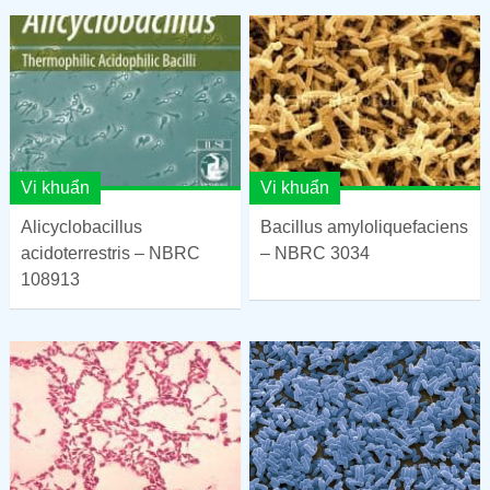
Vi khuẩn
Vi khuẩn
Alicyclobacillus
Bacillus amyloliquefaciens
acidoterrestris – NBRC
– NBRC 3034
108913