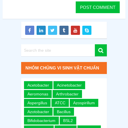
NHÓM CHỦNG VI SINH VẬT CHUẨN
Acetobacter
Acinetobacter
Aeromonas
Arthrobacter
Aspergillus
ATCC
Azospirillum
Azotobacter
Bacillus
Bifidobacterium
BSL2