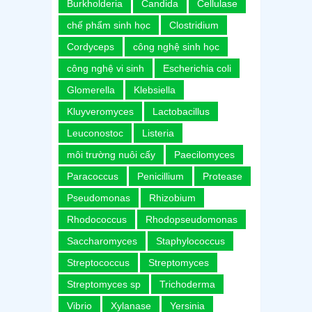
Burkholderia
Candida
Cellulase
chế phẩm sinh học
Clostridium
Cordyceps
công nghệ sinh học
công nghệ vi sinh
Escherichia coli
Glomerella
Klebsiella
Kluyveromyces
Lactobacillus
Leuconostoc
Listeria
môi trường nuôi cấy
Paecilomyces
Paracoccus
Penicillium
Protease
Pseudomonas
Rhizobium
Rhodococcus
Rhodopseudomonas
Saccharomyces
Staphylococcus
Streptococcus
Streptomyces
Streptomyces sp
Trichoderma
Vibrio
Xylanase
Yersinia