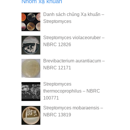
Nhóm xạ khuẩn
Danh sách chủng Xạ khuẩn –
Streptomyces
Streptomyces violaceoruber –
NBRC 12826
Brevibacterium aurantiacum –
NBRC 12171
Streptomyces
thermocoprophilus – NBRC
100771
Streptomyces mobaraensis –
NBRC 13819