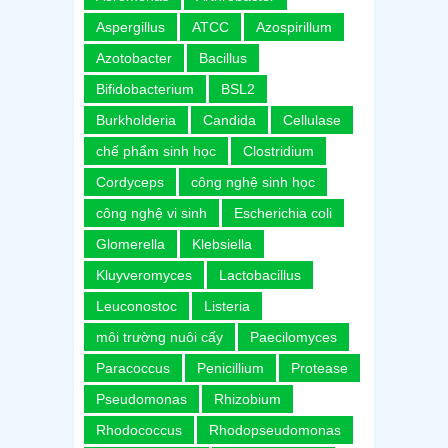
Aspergillus
ATCC
Azospirillum
Azotobacter
Bacillus
Bifidobacterium
BSL2
Burkholderia
Candida
Cellulase
chế phẩm sinh học
Clostridium
Cordyceps
công nghệ sinh học
công nghệ vi sinh
Escherichia coli
Glomerella
Klebsiella
Kluyveromyces
Lactobacillus
Leuconostoc
Listeria
môi trường nuôi cấy
Paecilomyces
Paracoccus
Penicillium
Protease
Pseudomonas
Rhizobium
Rhodococcus
Rhodopseudomonas