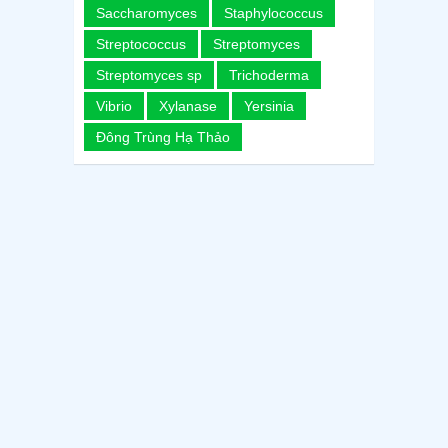
Saccharomyces
Staphylococcus
Streptococcus
Streptomyces
Streptomyces sp
Trichoderma
Vibrio
Xylanase
Yersinia
Đông Trùng Hạ Thảo