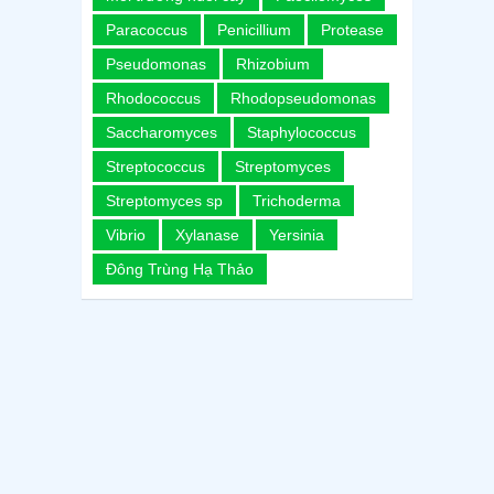
Paracoccus
Penicillium
Protease
Pseudomonas
Rhizobium
Rhodococcus
Rhodopseudomonas
Saccharomyces
Staphylococcus
Streptococcus
Streptomyces
Streptomyces sp
Trichoderma
Vibrio
Xylanase
Yersinia
Đông Trùng Hạ Thảo