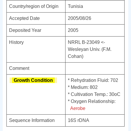
Country/region of Origin
Tunisia
Accepted Date
2005/08/26
Deposited Year
2005
History
NRRL B-23049 <-
Wesleyan Univ. (F.M.
Cohan)
Comment
Growth Condition
* Rehydration Fluid: 702
* Medium: 802
* Cultivation Temp.: 30
o
C
* Oxygen Relationship:
Aerobe
Sequence Information
16S rDNA