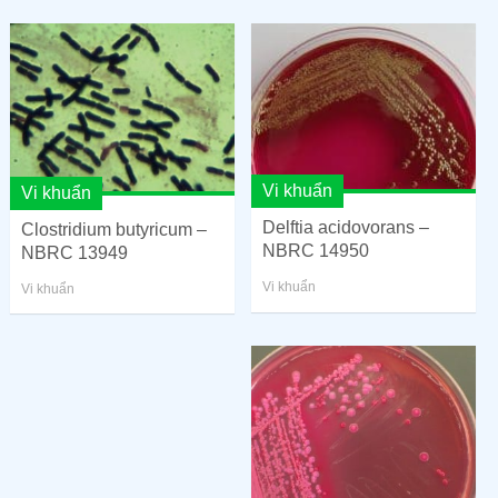
Vi khuẩn
Vi khuẩn
Delftia acidovorans –
Clostridium butyricum –
NBRC 14950
NBRC 13949
Vi khuẩn
Vi khuẩn