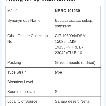
Mã số
NBRC 101239
Synonymous Name
Bacillus subtilis
subsp.
spizizenii
Other Culture Collection
CIP 106094=DSM
No.
15029=LMG
19156=NRRL B-
23049=TU-B-10
Packing
Glass ampoule (L-dried)
Type Strain
type
Biosafety Level
Source of Isolation
Soil
Locality of Source
Sahara desert, Nefta