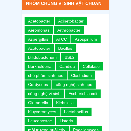
NHÓM CHỦNG VI SINH VẬT CHUẨN
Acetobacter
Acinetobacter
Aeromonas
Arthrobacter
Aspergillus
ATCC
Azospirillum
Azotobacter
Bacillus
Bifidobacterium
BSL2
Burkholderia
Candida
Cellulase
chế phẩm sinh học
Clostridium
Cordyceps
công nghệ sinh học
công nghệ vi sinh
Escherichia coli
Glomerella
Klebsiella
Kluyveromyces
Lactobacillus
Leuconostoc
Listeria
môi trường nuôi cấy
Paecilomyces