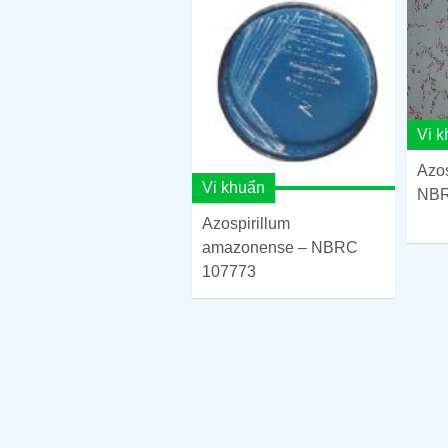
Vi 
Azos
Vi khuẩn
NBR
Azospirillum
amazonense – NBRC
107773