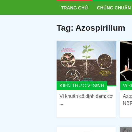
TRANG CHỦ
CHỦNG CHUẨN
Tag:
Azospirillum
KIẾN THỨC VI SINH
Vi 
Vi khuẩn cố định đạm: cơ
Azos
...
NBR