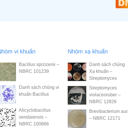
Nhóm vi khuẩn
Nhóm xạ khuẩn
Bacillus spizizenii –
Danh sách chủng
NBRC 101239
Xạ khuẩn –
Streptomyces
Danh sách chủng vi
Streptomyces
khuẩn Bacillus
violaceoruber –
NBRC 12826
Alicyclobacillus
Brevibacterium au
sendaiensis –
– NBRC 12171
NBRC 100866