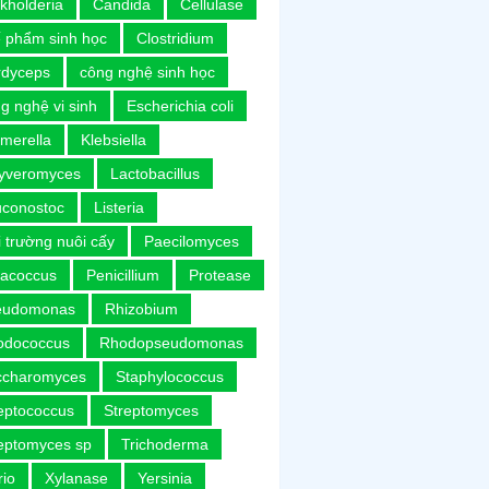
kholderia
Candida
Cellulase
 phẩm sinh học
Clostridium
rdyceps
công nghệ sinh học
g nghệ vi sinh
Escherichia coli
merella
Klebsiella
uyveromyces
Lactobacillus
uconostoc
Listeria
 trường nuôi cấy
Paecilomyces
racoccus
Penicillium
Protease
eudomonas
Rhizobium
odococcus
Rhodopseudomonas
ccharomyces
Staphylococcus
eptococcus
Streptomyces
eptomyces sp
Trichoderma
rio
Xylanase
Yersinia