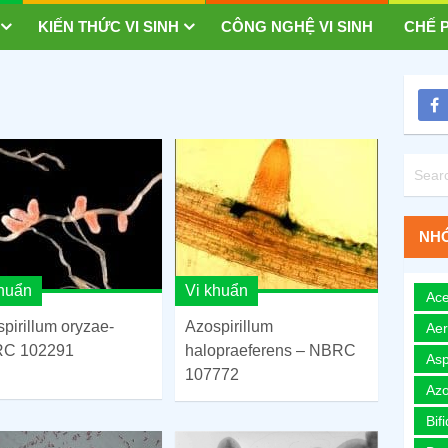
KIẾN THỨC VI SINH
CÔNG NGHỆ VI SINH
CHẾ P
NHÓ
khuẩn
Vi khuẩn
Ace
pirillum oryzae-
Azospirillum
Ae
C 102291
halopraeferens – NBRC
Asp
107772
Azo
Bif