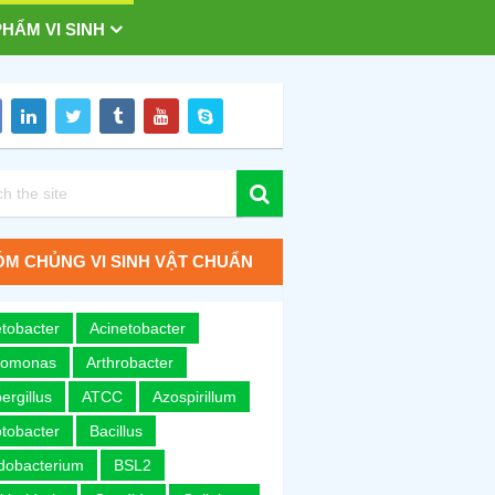
HẨM VI SINH
M CHỦNG VI SINH VẬT CHUẨN
tobacter
Acinetobacter
romonas
Arthrobacter
ergillus
ATCC
Azospirillum
tobacter
Bacillus
idobacterium
BSL2