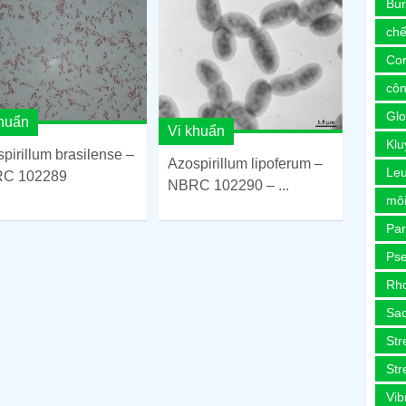
Bur
chế
Co
côn
Glo
khuẩn
Vi khuẩn
Kl
pirillum brasilense –
Azospirillum lipoferum –
Le
C 102289
NBRC 102290 – ...
môi
Pa
Ps
Rh
Sa
Str
Str
Vib