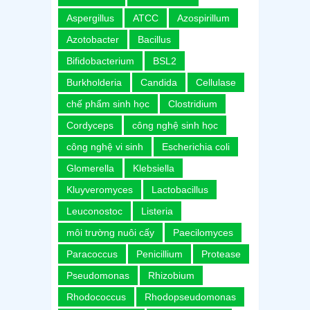
Aspergillus
ATCC
Azospirillum
Azotobacter
Bacillus
Bifidobacterium
BSL2
Burkholderia
Candida
Cellulase
chế phẩm sinh học
Clostridium
Cordyceps
công nghệ sinh học
công nghệ vi sinh
Escherichia coli
Glomerella
Klebsiella
Kluyveromyces
Lactobacillus
Leuconostoc
Listeria
môi trường nuôi cấy
Paecilomyces
Paracoccus
Penicillium
Protease
Pseudomonas
Rhizobium
Rhodococcus
Rhodopseudomonas