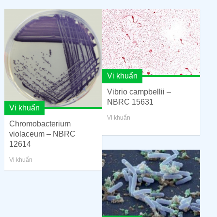
Vi khuẩn
Vibrio campbellii –
NBRC 15631
Vi khuẩn
Vi khuẩn
Chromobacterium
violaceum – NBRC
12614
Vi khuẩn