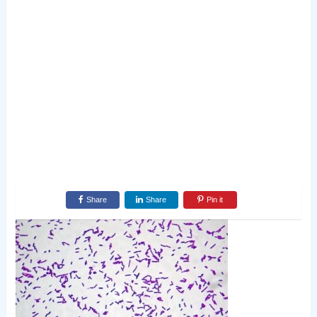
Share
Share
Pin it