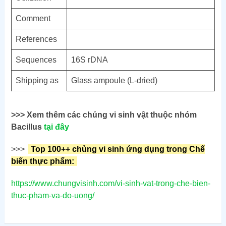
Comment
References
Sequences
16S rDNA
Shipping as
Glass ampoule (L-dried)
>>> Xem thêm các chủng vi sinh vật thuộc nhóm
Bacillus
tại đây
>>>
Top 100++ chủng vi sinh ứng dụng trong Chế
biến thực phẩm:
https://www.chungvisinh.com/vi-sinh-vat-trong-che-bien-
thuc-pham-va-do-uong/