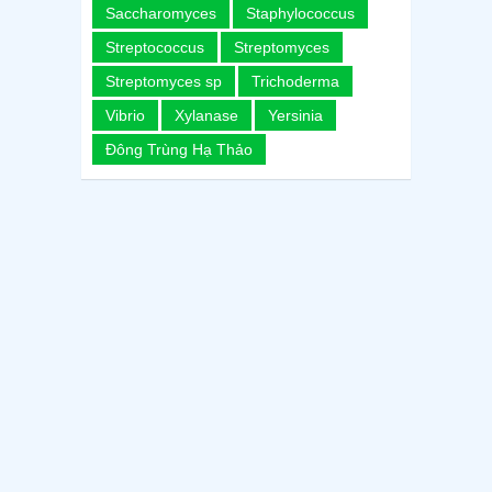
Saccharomyces
Staphylococcus
Streptococcus
Streptomyces
Streptomyces sp
Trichoderma
Vibrio
Xylanase
Yersinia
Đông Trùng Hạ Thảo