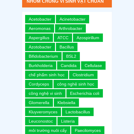
NHÓM CHỦNG VI SINH VẬT CHUẨN
Acetobacter
Acinetobacter
Aeromonas
Arthrobacter
Aspergillus
ATCC
Azospirillum
Azotobacter
Bacillus
Bifidobacterium
BSL2
Burkholderia
Candida
Cellulase
chế phẩm sinh học
Clostridium
Cordyceps
công nghệ sinh học
công nghệ vi sinh
Escherichia coli
Glomerella
Klebsiella
Kluyveromyces
Lactobacillus
Leuconostoc
Listeria
môi trường nuôi cấy
Paecilomyces