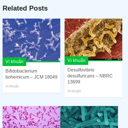
Related Posts
Vi khuẩn
Vi khuẩn
Desulfovibrio
Bifidobacterium
desulfuricans – NBRC
bohemicum – JCM 18049
13699
Vi khuẩn
Vi khuẩn