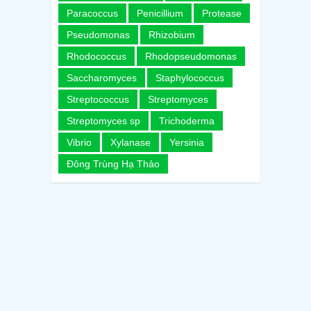
Paracoccus
Penicillium
Protease
Pseudomonas
Rhizobium
Rhodococcus
Rhodopseudomonas
Saccharomyces
Staphylococcus
Streptococcus
Streptomyces
Streptomyces sp
Trichoderma
Vibrio
Xylanase
Yersinia
Đông Trùng Hạ Thảo