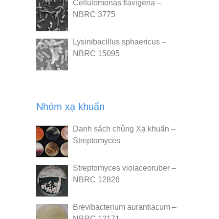
Cellulomonas flavigena –
NBRC 3775
Lysinibacillus sphaericus –
NBRC 15095
Nhóm xạ khuẩn
Danh sách chủng Xạ khuẩn –
Streptomyces
Streptomyces violaceoruber –
NBRC 12826
Brevibacterium aurantiacum –
NBRC 12171