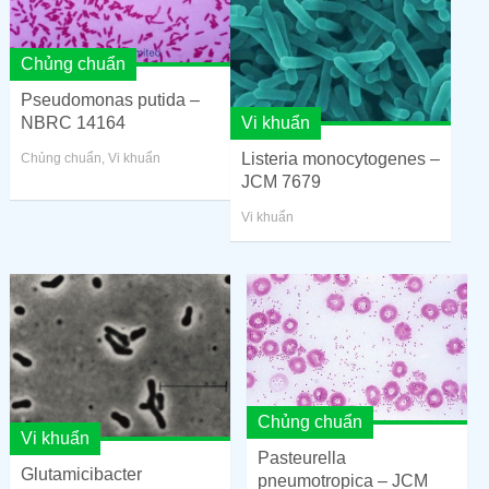
Chủng chuẩn
Pseudomonas putida –
Vi khuẩn
NBRC 14164
Listeria monocytogenes –
Chủng chuẩn
,
Vi khuẩn
JCM 7679
Vi khuẩn
Chủng chuẩn
Vi khuẩn
Pasteurella
Glutamicibacter
pneumotropica – JCM