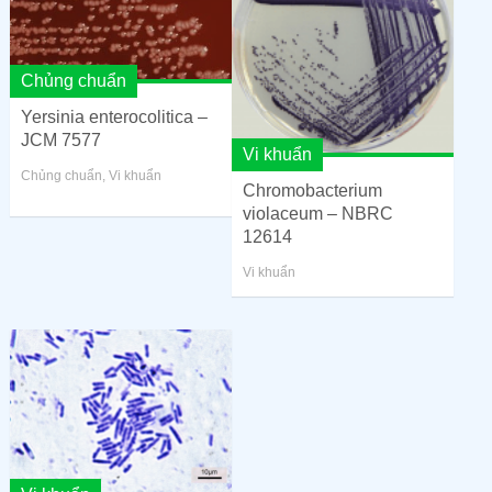
Chủng chuẩn
Yersinia enterocolitica –
JCM 7577
Vi khuẩn
Chủng chuẩn
,
Vi khuẩn
Chromobacterium
violaceum – NBRC
12614
Vi khuẩn