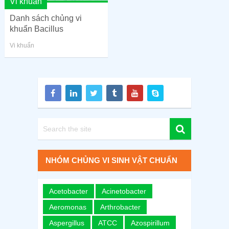
Vi khuẩn
Danh sách chủng vi
khuẩn Bacillus
Vi khuẩn
NHÓM CHỦNG VI SINH VẬT CHUẨN
Acetobacter
Acinetobacter
Aeromonas
Arthrobacter
Aspergillus
ATCC
Azospirillum