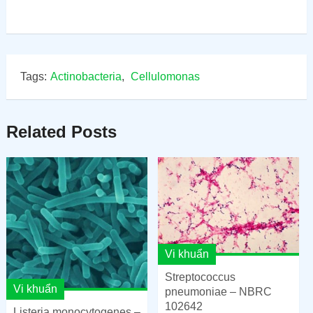
Tags:
Actinobacteria
,
Cellulomonas
Related Posts
Vi khuẩn
Streptococcus
Vi khuẩn
pneumoniae – NBRC
102642
Listeria monocytogenes –