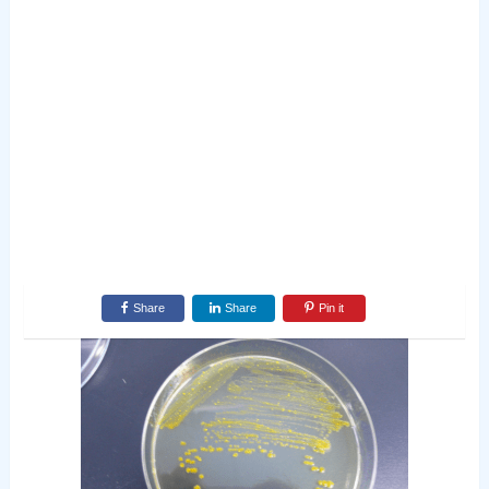
Share
Share
Pin it