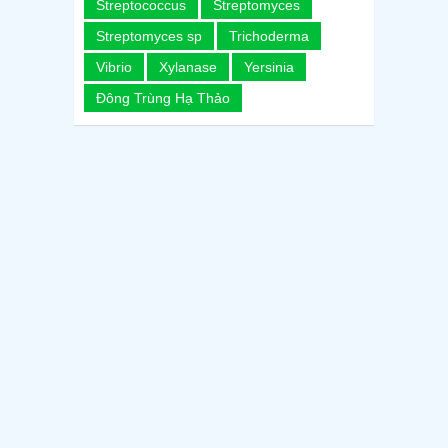
Streptococcus
Streptomyces
Streptomyces sp
Trichoderma
Vibrio
Xylanase
Yersinia
Đông Trùng Hạ Thảo