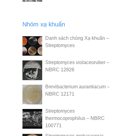
Nhóm xạ khuẩn
Danh sách chủng Xạ khuẩn –
Streptomyces
Streptomyces violaceoruber –
NBRC 12826
Brevibacterium aurantiacum –
NBRC 12171
Streptomyces
thermocoprophilus – NBRC
100771
Streptomyces mobaraensis –