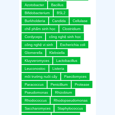
Azotobacter
Bacillus
Bifidobacterium
BSL2
Burkholderia
Candida
Cellulase
chế phẩm sinh học
Clostridium
Cordyceps
công nghệ sinh học
công nghệ vi sinh
Escherichia coli
Glomerella
Klebsiella
Kluyveromyces
Lactobacillus
Leuconostoc
Listeria
môi trường nuôi cấy
Paecilomyces
Paracoccus
Penicillium
Protease
Pseudomonas
Rhizobium
Rhodococcus
Rhodopseudomonas
Saccharomyces
Staphylococcus