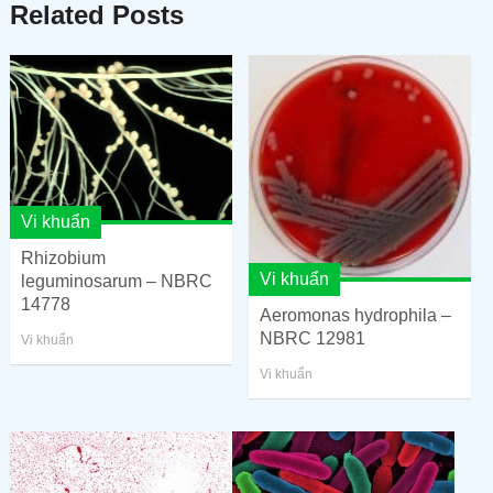
Related Posts
Vi khuẩn
Rhizobium
Vi khuẩn
leguminosarum – NBRC
14778
Aeromonas hydrophila –
NBRC 12981
Vi khuẩn
Vi khuẩn