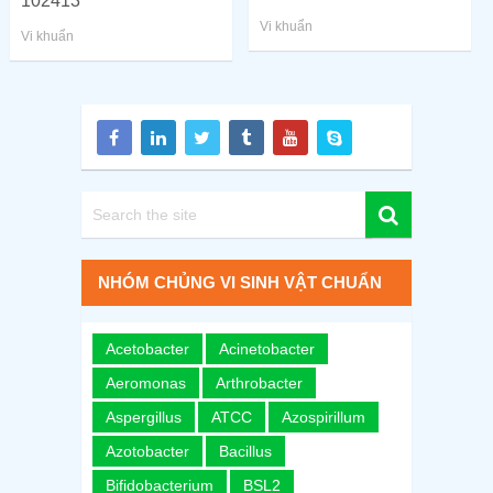
102413
Vi khuẩn
Vi khuẩn
NHÓM CHỦNG VI SINH VẬT CHUẨN
Acetobacter
Acinetobacter
Aeromonas
Arthrobacter
Aspergillus
ATCC
Azospirillum
Azotobacter
Bacillus
Bifidobacterium
BSL2