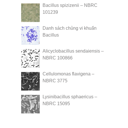
Bacillus spizizenii – NBRC
101239
Danh sách chủng vi khuẩn
Bacillus
Alicyclobacillus sendaiensis –
NBRC 100866
Cellulomonas flavigena –
NBRC 3775
Lysinibacillus sphaericus –
NBRC 15095