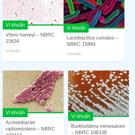
Vi khuẩn
Vi khuẩn
Vibrio harveyi – NBRC
Lactobacillus curvatus –
15634
NBRC 15884
Vi khuẩn
Vi khuẩn
Vi khuẩn
Vi khuẩn
Acinetobacter
Burkholderia mimosarum
radioresistens – NBRC
– NBRC 106338