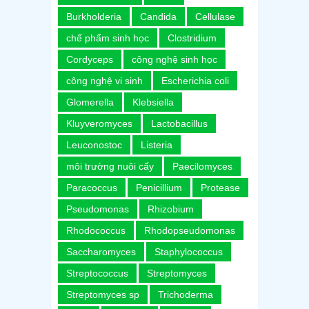
Burkholderia
Candida
Cellulase
chế phẩm sinh học
Clostridium
Cordyceps
công nghệ sinh học
công nghệ vi sinh
Escherichia coli
Glomerella
Klebsiella
Kluyveromyces
Lactobacillus
Leuconostoc
Listeria
môi trường nuôi cấy
Paecilomyces
Paracoccus
Penicillium
Protease
Pseudomonas
Rhizobium
Rhodococcus
Rhodopseudomonas
Saccharomyces
Staphylococcus
Streptococcus
Streptomyces
Streptomyces sp
Trichoderma