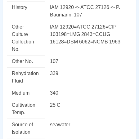
History
IAM 12920 <- ATCC 27126 <- P.
Baumann, 107
Other
IAM 12920=ATCC 27126=CIP
Culture
103198=LMG 2843=CCUG
Collection
16128=DSM 6062=NCMB 1963
No.
Other No.
107
Rehydration
339
Fluid
Medium
340
Cultivation
25 C
Temp.
Source of
seawater
Isolation