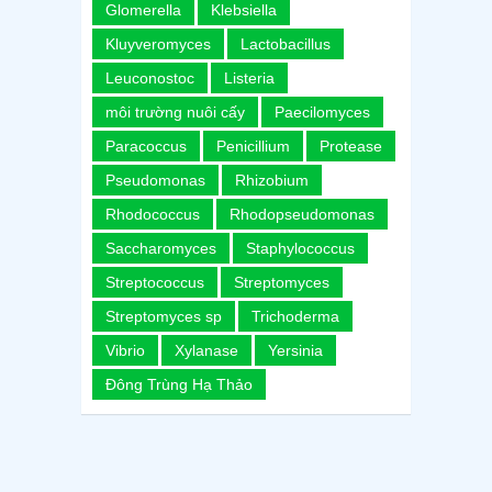
Glomerella
Klebsiella
Kluyveromyces
Lactobacillus
Leuconostoc
Listeria
môi trường nuôi cấy
Paecilomyces
Paracoccus
Penicillium
Protease
Pseudomonas
Rhizobium
Rhodococcus
Rhodopseudomonas
Saccharomyces
Staphylococcus
Streptococcus
Streptomyces
Streptomyces sp
Trichoderma
Vibrio
Xylanase
Yersinia
Đông Trùng Hạ Thảo