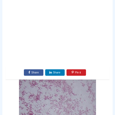
Share
Share
Pin it