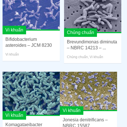
Vi khuẩn
Chủng chuẩn
Bifidobacterium
Brevundimonas diminuta
asteroides – JCM 8230
– NBRC 14213 – ...
Vi khuẩn
Chủng chuẩn
,
Vi khuẩn
Vi khuẩn
Vi khuẩn
Jonesia denitrificans –
Komagataeibacter
NBRC 15587