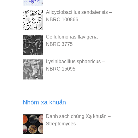
Alicyclobacillus sendaiensis –
NBRC 100866
Cellulomonas flavigena –
NBRC 3775
Lysinibacillus sphaericus –
NBRC 15095
Nhóm xạ khuẩn
Danh sách chủng Xạ khuẩn –
Streptomyces