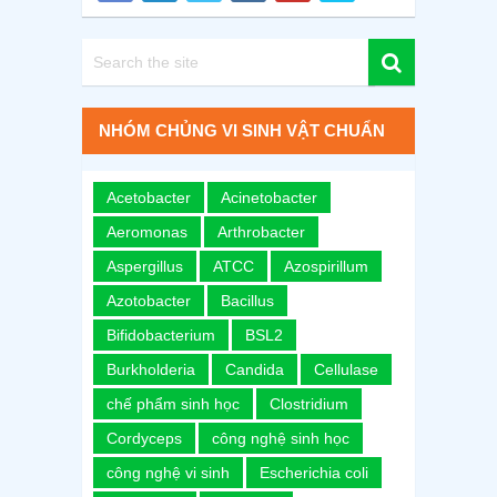
NHÓM CHỦNG VI SINH VẬT CHUẨN
Acetobacter
Acinetobacter
Aeromonas
Arthrobacter
Aspergillus
ATCC
Azospirillum
Azotobacter
Bacillus
Bifidobacterium
BSL2
Burkholderia
Candida
Cellulase
chế phẩm sinh học
Clostridium
Cordyceps
công nghệ sinh học
công nghệ vi sinh
Escherichia coli