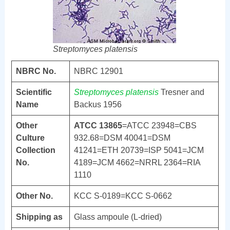
Streptomyces platensis
NBRC No.
NBRC 12901
Scientific
Streptomyces platensis
Tresner and
Name
Backus 1956
Other
ATCC 13865
=ATCC 23948=CBS
Culture
932.68=DSM 40041=DSM
Collection
41241=ETH 20739=ISP 5041=JCM
No.
4189=JCM 4662=NRRL 2364=RIA
1110
Other No.
KCC S-0189=KCC S-0662
Shipping as
Glass ampoule (L-dried)