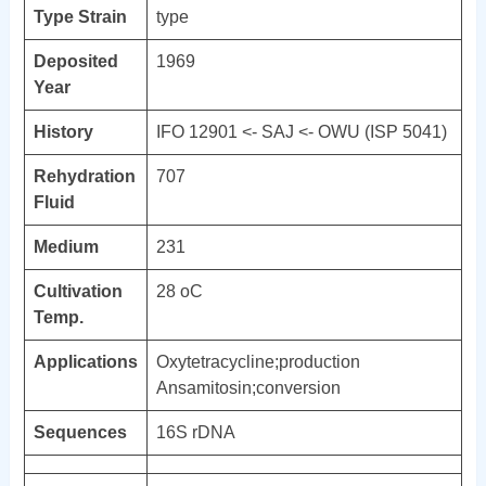
Type Strain
type
Deposited
1969
Year
History
IFO 12901 <- SAJ <- OWU (ISP 5041)
Rehydration
707
Fluid
Medium
231
Cultivation
28 oC
Temp.
Applications
Oxytetracycline;production
Ansamitosin;conversion
Sequences
16S rDNA