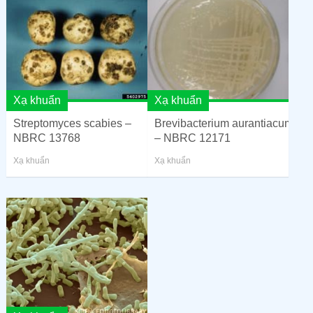
Xạ khuẩn
Xạ khuẩn
Streptomyces scabies –
Brevibacterium aurantiacum
NBRC 13768
– NBRC 12171
Xạ khuẩn
Xạ khuẩn