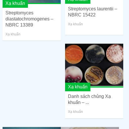
Xạ khuẩn
Streptomyces laurentii –
Streptomyces
NBRC 15422
diastatochromogenes –
Xạ khuẩn
NBRC 13389
Xạ khuẩn
Xạ khuẩn
Danh sách chủng Xạ
khuẩn – ...
Xạ khuẩn