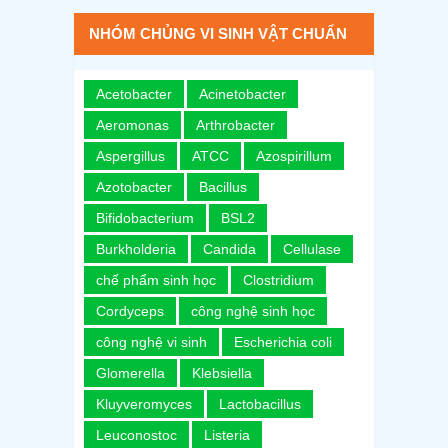
NHÓM CHỦNG VI SINH VẬT CHUẨN
Acetobacter
Acinetobacter
Aeromonas
Arthrobacter
Aspergillus
ATCC
Azospirillum
Azotobacter
Bacillus
Bifidobacterium
BSL2
Burkholderia
Candida
Cellulase
chế phẩm sinh học
Clostridium
Cordyceps
công nghệ sinh học
công nghệ vi sinh
Escherichia coli
Glomerella
Klebsiella
Kluyveromyces
Lactobacillus
Leuconostoc
Listeria