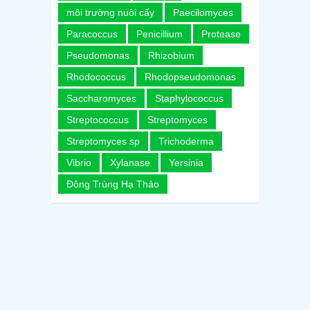
môi trường nuôi cấy
Paecilomyces
Paracoccus
Penicillium
Protease
Pseudomonas
Rhizobium
Rhodococcus
Rhodopseudomonas
Saccharomyces
Staphylococcus
Streptococcus
Streptomyces
Streptomyces sp
Trichoderma
Vibrio
Xylanase
Yersinia
Đông Trùng Hạ Thảo