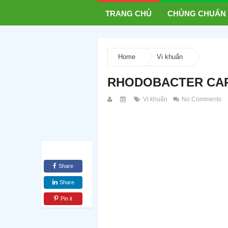
TRANG CHỦ
CHỦNG CHUẨN
Home
Vi khuẩn
RHODOBACTER CAP
Vi khuẩn
No Comments
Share
Share
Pin it