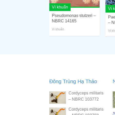
Vi khuẩn
Vi 
Pseudomonas stutzeri –
Pae
NBRC 14165
– N
Vi khuẩn
Vi k
Đông Trùng Hạ Thảo
Cordyceps militaris
– NBRC 103772
Cordyceps militaris