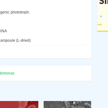
genic phototroph.
rDNA
 ampoule (L-dried)
domonas