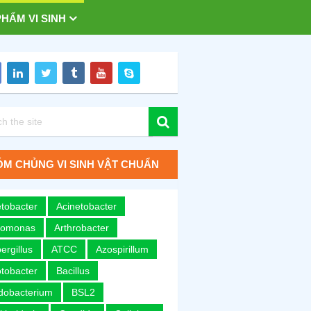
HẨM VI SINH
M CHỦNG VI SINH VẬT CHUẨN
tobacter
Acinetobacter
romonas
Arthrobacter
ergillus
ATCC
Azospirillum
tobacter
Bacillus
idobacterium
BSL2