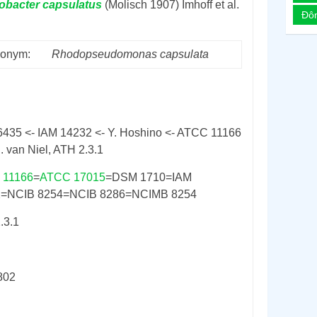
obacter
capsulatus
(Molisch 1907) Imhoff et al.
Đô
onym:
Rhodopseudomonas
capsulata
6435 <- IAM 14232 <- Y. Hoshino <- ATCC 11166
. van Niel, ATH 2.3.1
 11166
=
ATCC 17015
=DSM 1710=IAM
2=NCIB 8254=NCIB 8286=NCIMB 8254
.3.1
802