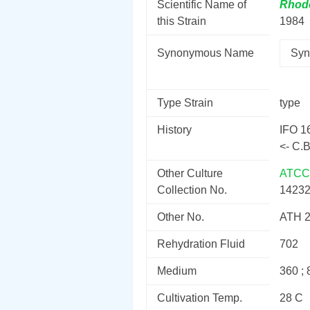
Scientific Name of
Rhod
this Strain
1984
Synonymous Name
Syn
Type Strain
type
History
IFO 1
<- C.B
Other Culture
ATCC
Collection No.
1423
Other No.
ATH 2
Rehydration Fluid
702
Medium
360 ; 
Cultivation Temp.
28 C