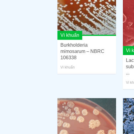
Vi khuẩn
Burkholderia
Vi 
mimosarum – NBRC
106338
Lac
sub
Vi khuẩn
...
Vi k