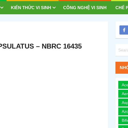
KIẾN THỨC VI SINH
CÔNG NGHỆ VI SINH
CHẾ P
SULATUS – NBRC 16435
NHÓ
Ace
Ae
Asp
Azo
Bif