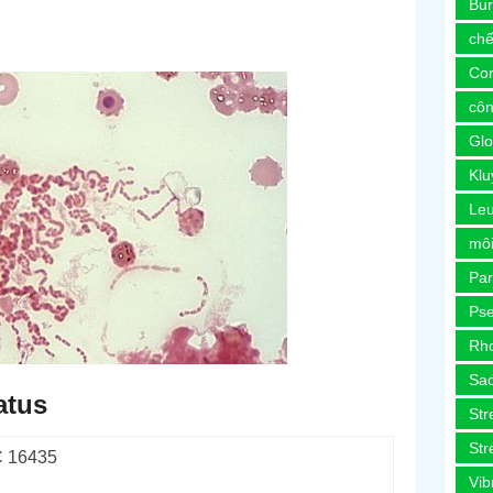
Bur
chế
Co
côn
Glo
Kl
Le
môi
Pa
Ps
Rh
Sa
atus
Str
Str
 16435
Vib