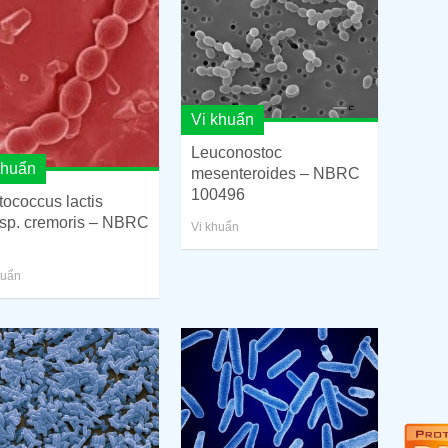
Vi khuẩn
Leuconostoc
khuẩn
mesenteroides – NBRC
100496
tococcus lactis
sp. cremoris – NBRC
Vi khuẩn
huẩn