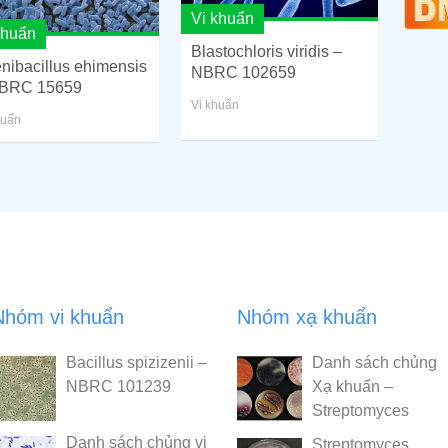
Vi khuẩn
khuẩn
Blastochloris viridis –
nibacillus ehimensis
NBRC 102659
BRC 15659
Vi khuẩn
huẩn
Nhóm vi khuẩn
Nhóm xạ khuẩn
Bacillus spizizenii –
Danh sách chủng
NBRC 101239
Xạ khuẩn –
Streptomyces
Danh sách chủng vi
Streptomyces