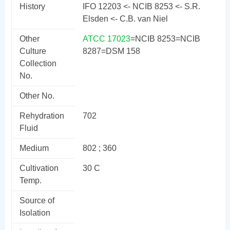
History
IFO 12203 <- NCIB 8253 <- S.R.
Elsden <- C.B. van Niel
Other
ATCC 17023
=NCIB 8253=NCIB
Culture
8287=DSM 158
Collection
No.
Other No.
Rehydration
702
Fluid
Medium
802 ; 360
Cultivation
30 C
Temp.
Source of
Isolation