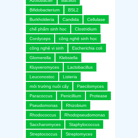
Azotobacter
Bacillus
Bifidobacterium
BSL2
Burkholderia
Candida
Cellulase
chế phẩm sinh học
Clostridium
Cordyceps
công nghệ sinh học
công nghệ vi sinh
Escherichia coli
Glomerella
Klebsiella
Kluyveromyces
Lactobacillus
Leuconostoc
Listeria
môi trường nuôi cấy
Paecilomyces
Paracoccus
Penicillium
Protease
Pseudomonas
Rhizobium
Rhodococcus
Rhodopseudomonas
Saccharomyces
Staphylococcus
Streptococcus
Streptomyces