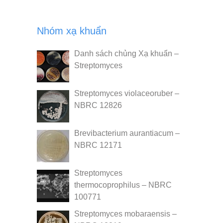
Nhóm xạ khuẩn
Danh sách chủng Xạ khuẩn –
Streptomyces
Streptomyces violaceoruber –
NBRC 12826
Brevibacterium aurantiacum –
NBRC 12171
Streptomyces
thermocoprophilus – NBRC
100771
Streptomyces mobaraensis –