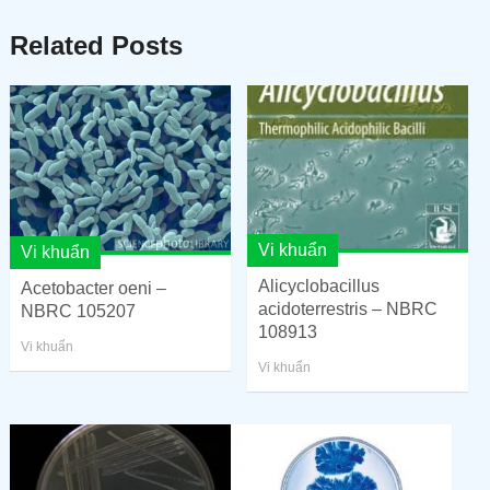
Related Posts
Vi khuẩn
Vi khuẩn
Alicyclobacillus
Acetobacter oeni –
acidoterrestris – NBRC
NBRC 105207
108913
Vi khuẩn
Vi khuẩn