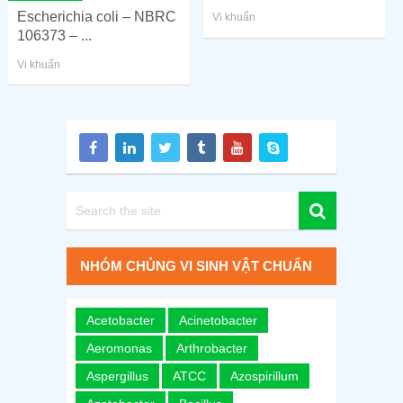
Escherichia coli – NBRC
Vi khuẩn
106373 – ...
Vi khuẩn
NHÓM CHỦNG VI SINH VẬT CHUẨN
Acetobacter
Acinetobacter
Aeromonas
Arthrobacter
Aspergillus
ATCC
Azospirillum