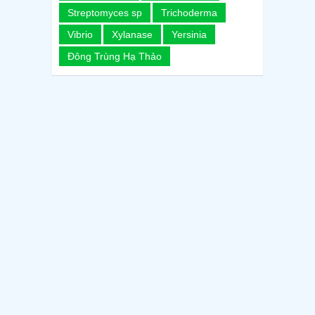
Streptomyces sp
Trichoderma
Vibrio
Xylanase
Yersinia
Đông Trùng Hạ Thảo