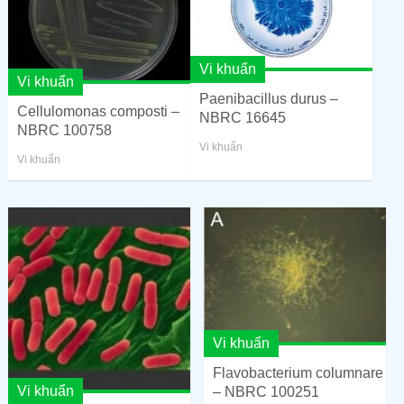
Vi khuẩn
Vi khuẩn
Paenibacillus durus –
Cellulomonas composti –
NBRC 16645
NBRC 100758
Vi khuẩn
Vi khuẩn
Vi khuẩn
Flavobacterium columnare
Vi khuẩn
– NBRC 100251