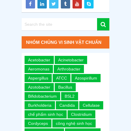
NHÓM CHỦNG VI SINH VẬT CHUẨN
Acetobacter
Acinetobacter
Aeromonas
Arthrobacter
Aspergillus
ATCC
Azospirillum
Azotobacter
Bacillus
Bifidobacterium
BSL2
Burkholderia
Candida
Cellulase
chế phẩm sinh học
Clostridium
Cordyceps
công nghệ sinh học