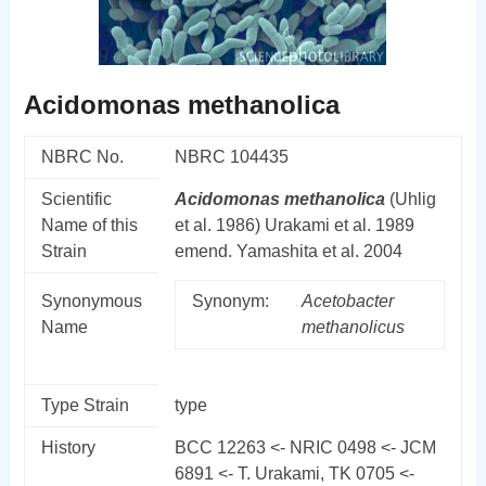
Acidomonas methanolica
NBRC No.
NBRC 104435
Scientific
Acidomonas
methanolica
(Uhlig
Name of this
et al. 1986) Urakami et al. 1989
Strain
emend. Yamashita et al. 2004
Synonymous
Synonym:
Acetobacter
Name
methanolicus
Type Strain
type
History
BCC 12263 <- NRIC 0498 <- JCM
6891 <- T. Urakami, TK 0705 <-