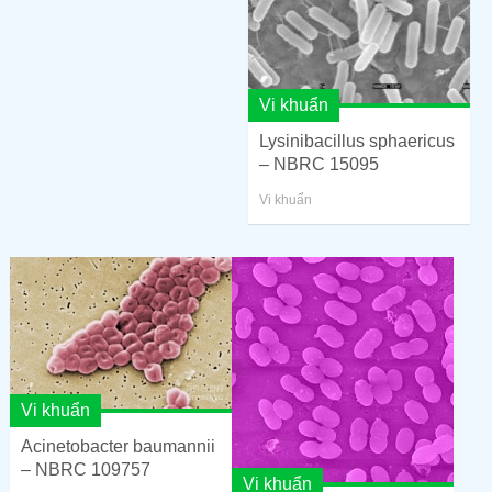
Vi khuẩn
Lysinibacillus sphaericus
– NBRC 15095
Vi khuẩn
Vi khuẩn
Acinetobacter baumannii
– NBRC 109757
Vi khuẩn