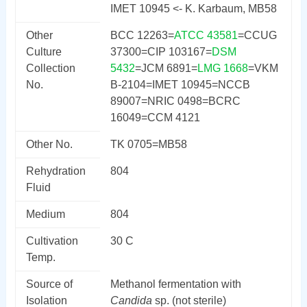
IMET 10945 <- K. Karbaum, MB58
Other
BCC 12263=
ATCC 43581
=CCUG
Culture
37300=CIP 103167=
DSM
Collection
5432
=JCM 6891=
LMG 1668
=VKM
No.
B-2104=IMET 10945=NCCB
89007=NRIC 0498=BCRC
16049=CCM 4121
Other No.
TK 0705=MB58
Rehydration
804
Fluid
Medium
804
Cultivation
30 C
Temp.
Source of
Methanol fermentation with
Isolation
Candida
sp. (not sterile)