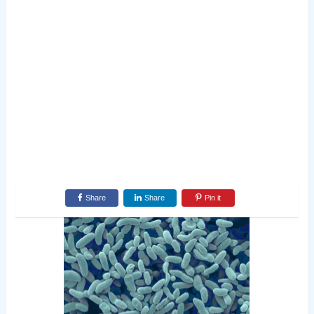
Share
Share
Pin it