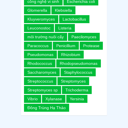
công nghệ vi sinh
Escherichia coli
Glomerella
Klebsiella
Kluyveromyces
Lactobacillus
Leuconostoc
Listeria
môi trường nuôi cấy
Paecilomyces
Paracoccus
Penicillium
Protease
Pseudomonas
Rhizobium
Rhodococcus
Rhodopseudomonas
Saccharomyces
Staphylococcus
Streptococcus
Streptomyces
Streptomyces sp
Trichoderma
Vibrio
Xylanase
Yersinia
Đông Trùng Hạ Thảo