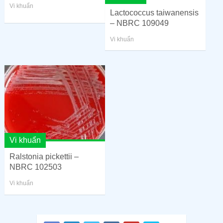
Vi khuẩn
Lactococcus taiwanensis
– NBRC 109049
Vi khuẩn
Vi khuẩn
Ralstonia pickettii –
NBRC 102503
Vi khuẩn