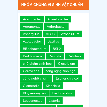
NHÓM CHỦNG VI SINH VẬT CHUẨN
Acetobacter
Acinetobacter
Aeromonas
Arthrobacter
Aspergillus
ATCC
Azospirillum
Azotobacter
Bacillus
Bifidobacterium
BSL2
Burkholderia
Candida
Cellulase
chế phẩm sinh học
Clostridium
Cordyceps
công nghệ sinh học
công nghệ vi sinh
Escherichia coli
Glomerella
Klebsiella
Kluyveromyces
Lactobacillus
Leuconostoc
Listeria