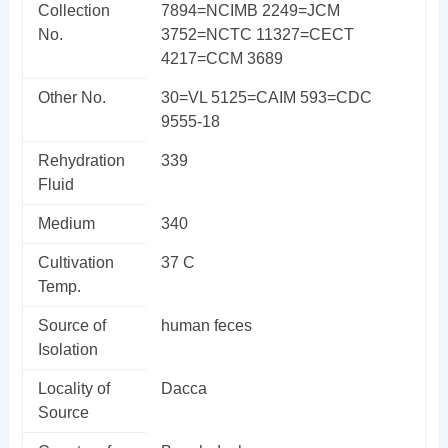
Collection
7894=NCIMB 2249=JCM
No.
3752=NCTC 11327=CECT
4217=CCM 3689
Other No.
30=VL 5125=CAIM 593=CDC
9555-18
Rehydration
339
Fluid
Medium
340
Cultivation
37 C
Temp.
Source of
human feces
Isolation
Locality of
Dacca
Source