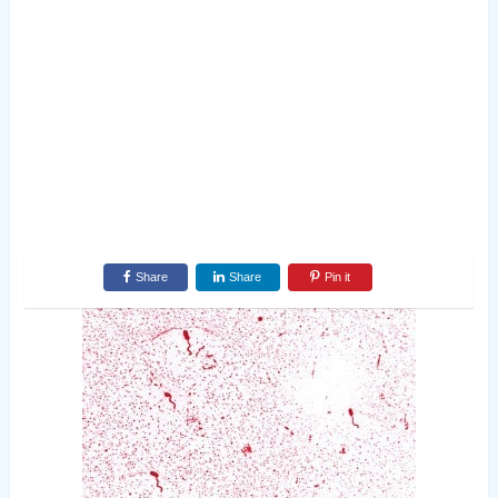
Share
Share
Pin it