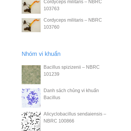
Cordyceps militaris – NBRC
103763
Cordyceps militaris – NBRC
103760
Nhóm vi khuẩn
Bacillus spizizenii – NBRC
101239
Danh sách chủng vi khuẩn
Bacillus
Alicyclobacillus sendaiensis –
NBRC 100866