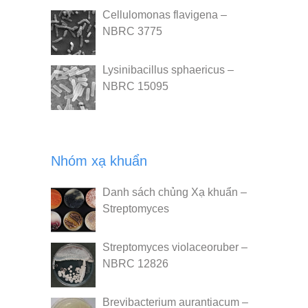
Cellulomonas flavigena –
NBRC 3775
Lysinibacillus sphaericus –
NBRC 15095
Nhóm xạ khuẩn
Danh sách chủng Xạ khuẩn –
Streptomyces
Streptomyces violaceoruber –
NBRC 12826
Brevibacterium aurantiacum –