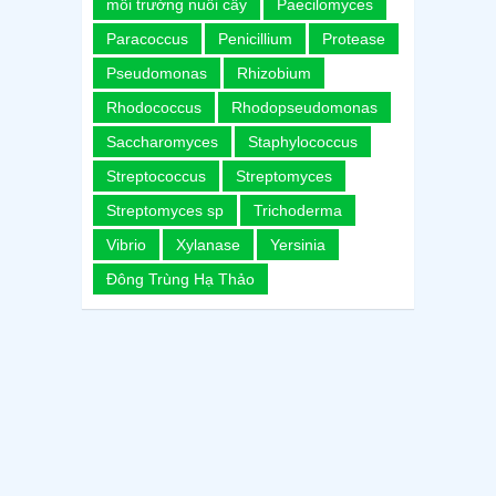
môi trường nuôi cấy
Paecilomyces
Paracoccus
Penicillium
Protease
Pseudomonas
Rhizobium
Rhodococcus
Rhodopseudomonas
Saccharomyces
Staphylococcus
Streptococcus
Streptomyces
Streptomyces sp
Trichoderma
Vibrio
Xylanase
Yersinia
Đông Trùng Hạ Thảo