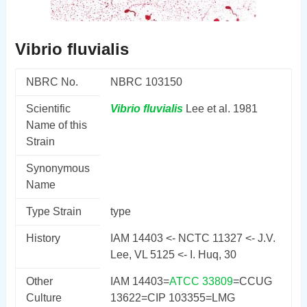
Vibrio fluvialis
NBRC No.
NBRC 103150
Scientific
Vibrio
fluvialis
Lee et al. 1981
Name of this
Strain
Synonymous
Name
Type Strain
type
History
IAM 14403 <- NCTC 11327 <- J.V.
Lee, VL 5125 <- I. Huq, 30
Other
IAM 14403=
ATCC 33809
=CCUG
Culture
13622=CIP 103355=LMG