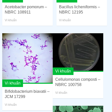
Acetobacter pomorum –
Bacillus licheniformis –
NBRC 108911
NBRC 12195
Vi khuẩn
Vi khuẩn
Vi khuẩn
Cellulomonas composti –
Vi khuẩn
NBRC 100758
Bifidobacterium biavatii –
Vi khuẩn
JCM 17299
Vi khuẩn