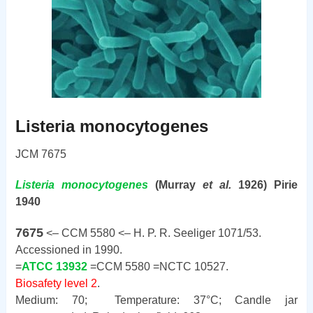
Listeria monocytogenes
JCM 7675
Listeria
monocytogenes
(Murray
et al.
1926) Pirie
1940
7675
<– CCM 5580 <– H. P. R. Seeliger 1071/53.
Accessioned in 1990.
=
ATCC 13932
=CCM 5580 =NCTC 10527.
Biosafety level 2
.
Medium: 70; Temperature: 37°C; Candle jar