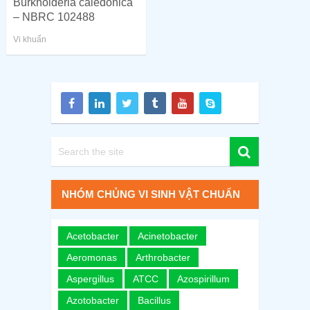
Burkholderia caledonica
– NBRC 102488
Vi khuẩn
NHÓM CHỦNG VI SINH VẬT CHUẨN
Acetobacter
Acinetobacter
Aeromonas
Arthrobacter
Aspergillus
ATCC
Azospirillum
Azotobacter
Bacillus