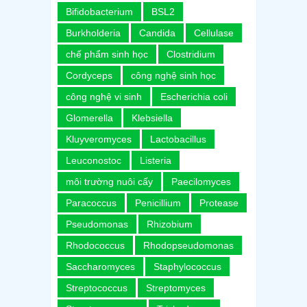
Bifidobacterium
BSL2
Burkholderia
Candida
Cellulase
chế phẩm sinh học
Clostridium
Cordyceps
công nghệ sinh học
công nghệ vi sinh
Escherichia coli
Glomerella
Klebsiella
Kluyveromyces
Lactobacillus
Leuconostoc
Listeria
môi trường nuôi cấy
Paecilomyces
Paracoccus
Penicillium
Protease
Pseudomonas
Rhizobium
Rhodococcus
Rhodopseudomonas
Saccharomyces
Staphylococcus
Streptococcus
Streptomyces