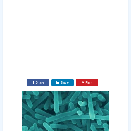
Share
Share
Pin it