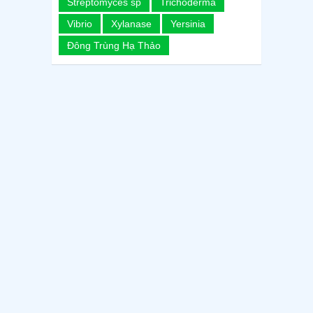
Streptomyces sp
Trichoderma
Vibrio
Xylanase
Yersinia
Đông Trùng Hạ Thảo