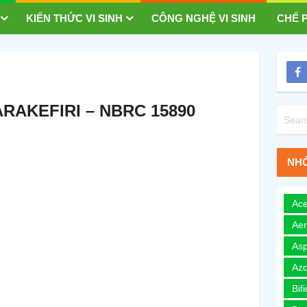
KIẾN THỨC VI SINH
CÔNG NGHỆ VI SINH
CHẾ P
RAKEFIRI – NBRC 15890
NHÓ
Ace
Ae
Asp
Azo
Bif