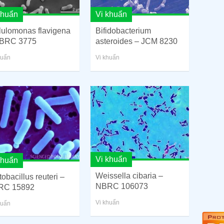
khuẩn
Vi khuẩn
lulomonas flavigena
Bifidobacterium
BRC 3775
asteroides – JCM 8230
huẩn
Vi khuẩn
Vi khuẩn
khuẩn
Weissella cibaria –
obacillus reuteri –
NBRC 106073
RC 15892
Vi khuẩn
huẩn