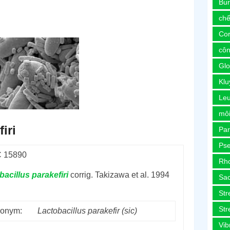
Bur
chế
Co
côn
Glo
Kl
Le
môi
iri
Pa
Ps
 15890
Rh
bacillus
parakefiri
corrig. Takizawa et al. 1994
Sa
Str
Str
onym:
Lactobacillus
parakefir (sic)
Vib