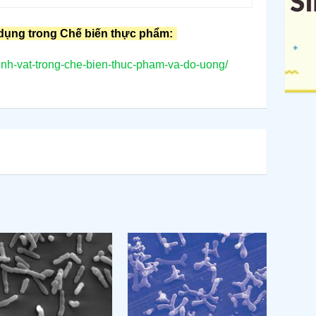
dụng trong Chế biến thực phẩm:
inh-vat-trong-che-bien-thuc-pham-va-do-uong/