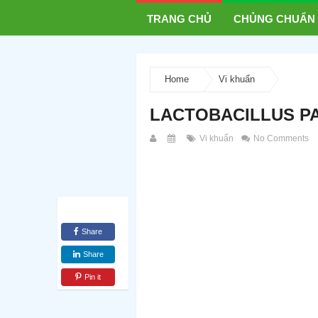
TRANG CHỦ
CHỦNG CHUẨN
Home
Vi khuẩn
LACTOBACILLUS PA
Vi khuẩn
No Comments
Share
Share
Pin it