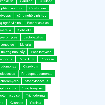
kholderia
Candida
Cellulase
 phẩm sinh học
Clostridium
rdyceps
công nghệ sinh học
g nghệ vi sinh
Escherichia coli
merella
Klebsiella
uyveromyces
Lactobacillus
uconostoc
Listeria
 trường nuôi cấy
Paecilomyces
racoccus
Penicillium
Protease
eudomonas
Rhizobium
odococcus
Rhodopseudomonas
ccharomyces
Staphylococcus
eptococcus
Streptomyces
eptomyces sp
Trichoderma
rio
Xylanase
Yersinia