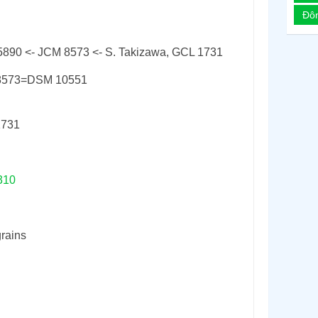
Đô
5890 <- JCM 8573 <- S. Takizawa, GCL 1731
8573=DSM 10551
1731
310
grains