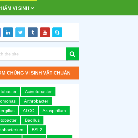
HẨM VI SINH
M CHỦNG VI SINH VẬT CHUẨN
tobacter
Acinetobacter
romonas
Arthrobacter
ergillus
ATCC
Azospirillum
tobacter
Bacillus
idobacterium
BSL2