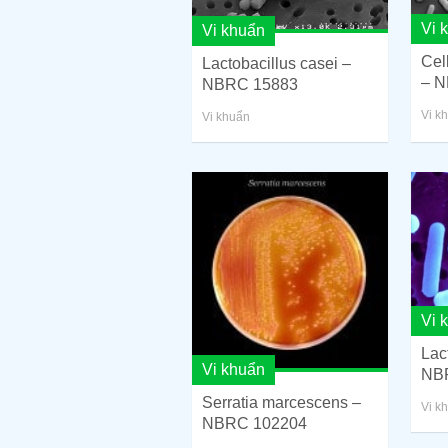
Vi 
Vi khuẩn
Cel
Lactobacillus casei –
– N
NBRC 15883
Vi k
Vi khuẩn
Vi 
Lact
Vi khuẩn
NB
Serratia marcescens –
Vi k
NBRC 102204