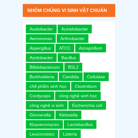
NHÓM CHỦNG VI SINH VẬT CHUẨN
Acetobacter
Acinetobacter
Aeromonas
Arthrobacter
Aspergillus
ATCC
Azospirillum
Azotobacter
Bacillus
Bifidobacterium
BSL2
Burkholderia
Candida
Cellulase
chế phẩm sinh học
Clostridium
Cordyceps
công nghệ sinh học
công nghệ vi sinh
Escherichia coli
Glomerella
Klebsiella
Kluyveromyces
Lactobacillus
Leuconostoc
Listeria