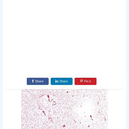
Share
Share
Pin it