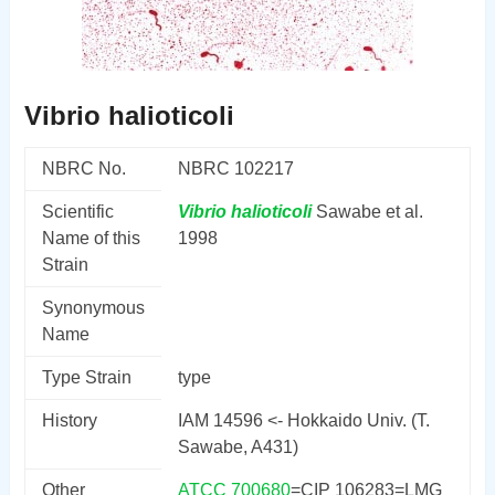
Vibrio halioticoli
NBRC No.
NBRC 102217
Scientific
Vibrio
halioticoli
Sawabe et al.
Name of this
1998
Strain
Synonymous
Name
Type Strain
type
History
IAM 14596 <- Hokkaido Univ. (T.
Sawabe, A431)
Other
ATCC 700680
=CIP 106283=LMG