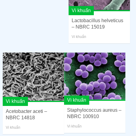
Vi khuẩn
Lactobacillus helveticus
– NBRC 15019
Vi khuẩn
Vi khuẩn
Vi khuẩn
Staphylococcus aureus –
Acetobacter aceti –
NBRC 100910
NBRC 14818
Vi khuẩn
Vi khuẩn