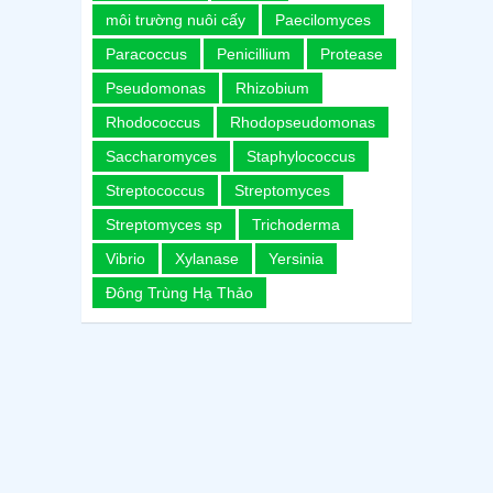
môi trường nuôi cấy
Paecilomyces
Paracoccus
Penicillium
Protease
Pseudomonas
Rhizobium
Rhodococcus
Rhodopseudomonas
Saccharomyces
Staphylococcus
Streptococcus
Streptomyces
Streptomyces sp
Trichoderma
Vibrio
Xylanase
Yersinia
Đông Trùng Hạ Thảo