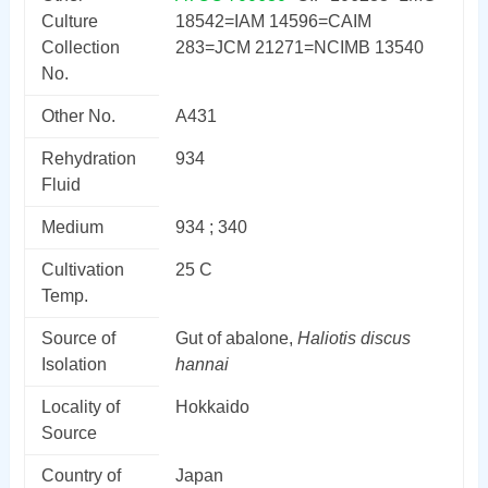
Culture
18542=IAM 14596=CAIM
Collection
283=JCM 21271=NCIMB 13540
No.
Other No.
A431
Rehydration
934
Fluid
Medium
934 ; 340
Cultivation
25 C
Temp.
Source of
Gut of abalone,
Haliotis discus
Isolation
hannai
Locality of
Hokkaido
Source
Country of
Japan