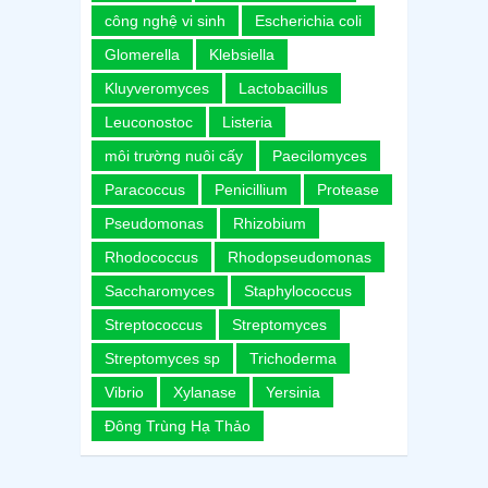
công nghệ vi sinh
Escherichia coli
Glomerella
Klebsiella
Kluyveromyces
Lactobacillus
Leuconostoc
Listeria
môi trường nuôi cấy
Paecilomyces
Paracoccus
Penicillium
Protease
Pseudomonas
Rhizobium
Rhodococcus
Rhodopseudomonas
Saccharomyces
Staphylococcus
Streptococcus
Streptomyces
Streptomyces sp
Trichoderma
Vibrio
Xylanase
Yersinia
Đông Trùng Hạ Thảo