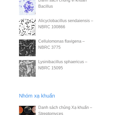
Danh sách chủng vi khuẩn
Bacillus
Alicyclobacillus sendaiensis –
NBRC 100866
Cellulomonas flavigena –
NBRC 3775
Lysinibacillus sphaericus –
NBRC 15095
Nhóm xạ khuẩn
Danh sách chủng Xạ khuẩn –
Streptomyces