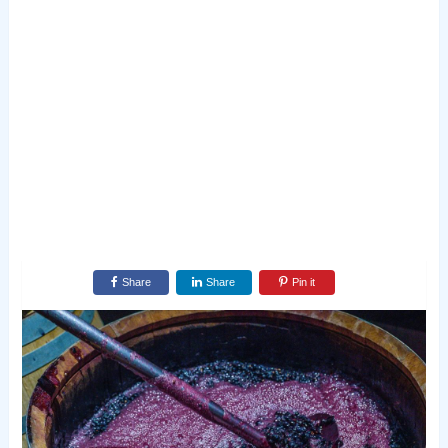
Share
Share
Pin it