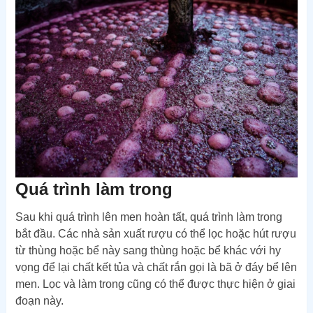
Quá trình làm trong
Sau khi quá trình lên men hoàn tất, quá trình làm trong
bắt đầu. Các nhà sản xuất rượu có thể lọc hoặc hút rượu
từ thùng hoặc bể này sang thùng hoặc bể khác với hy
vọng để lại chất kết tủa và chất rắn gọi là bã ở đáy bể lên
men. Lọc và làm trong cũng có thể được thực hiện ở giai
đoạn này.