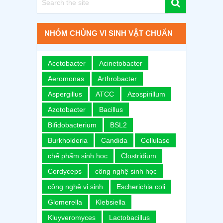
NHÓM CHỦNG VI SINH VẬT CHUẨN
Acetobacter
Acinetobacter
Aeromonas
Arthrobacter
Aspergillus
ATCC
Azospirillum
Azotobacter
Bacillus
Bifidobacterium
BSL2
Burkholderia
Candida
Cellulase
chế phẩm sinh học
Clostridium
Cordyceps
công nghệ sinh học
công nghệ vi sinh
Escherichia coli
Glomerella
Klebsiella
Kluyveromyces
Lactobacillus