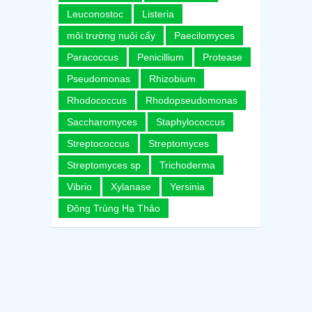
Leuconostoc
Listeria
môi trường nuôi cấy
Paecilomyces
Paracoccus
Penicillium
Protease
Pseudomonas
Rhizobium
Rhodococcus
Rhodopseudomonas
Saccharomyces
Staphylococcus
Streptococcus
Streptomyces
Streptomyces sp
Trichoderma
Vibrio
Xylanase
Yersinia
Đông Trùng Hạ Thảo