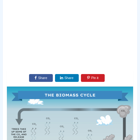
Share
Share
Pin it