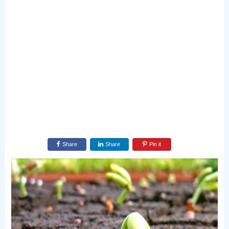
Share
Share
Pin it