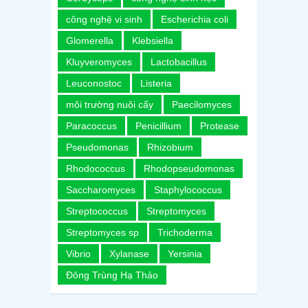
công nghệ vi sinh
Escherichia coli
Glomerella
Klebsiella
Kluyveromyces
Lactobacillus
Leuconostoc
Listeria
môi trường nuôi cấy
Paecilomyces
Paracoccus
Penicillium
Protease
Pseudomonas
Rhizobium
Rhodococcus
Rhodopseudomonas
Saccharomyces
Staphylococcus
Streptococcus
Streptomyces
Streptomyces sp
Trichoderma
Vibrio
Xylanase
Yersinia
Đông Trùng Hạ Thảo