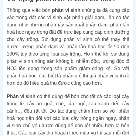
Thông qua việc bón
phân vi sinh
chúng ta đã cung cấp
vào trong đất các vi sinh vật phân giải đạm, lân có tác
dụng như những nhà máy sản xuất phân đạm, phân lân
hoá học ngay trong đất để trực tiếp cung cấp dinh dưỡng
cho cây trồng. Sử dụng phân vi sinh có thể thay thế
được lượng phân đạm và phân lân hoá học từ 50 đến
100% tuỳ theo từng loại cây trồng. Hơn thế khi sử dụng
phân vi sinh nông sản không bị nhiễm độc, lượng độc tố
NO3 tồn đọng trong sản phẩm giảm đáng kể. So với
phân hoá học, đặc biệt là phân urê thì giá phân vi sinh rẻ
hơn do đó hiệu quả thu được cũng cao hơn.
Phân vi sinh
có thể dùng để bón cho tất cả các loại cây
trồng từ cây ăn quả, chè, lúa, ngô, rau xanh đến cây
cảnh… đều rất tốt. Do tác dụng chậm hơn so với phân
hoá học nên đối với các loại cây trồng ngắn ngày, phân
vi sinh chủ yếu được dùng để bón lót nhiều hơn là bón
thúc. Các loại cây thu hoạch theo mùa vụ thì sau mỗi đợt