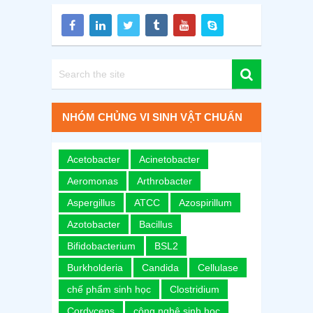
NHÓM CHỦNG VI SINH VẬT CHUẨN
Acetobacter
Acinetobacter
Aeromonas
Arthrobacter
Aspergillus
ATCC
Azospirillum
Azotobacter
Bacillus
Bifidobacterium
BSL2
Burkholderia
Candida
Cellulase
chế phẩm sinh học
Clostridium
Cordyceps
công nghệ sinh học