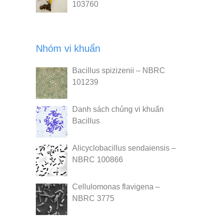
103760
Nhóm vi khuẩn
Bacillus spizizenii – NBRC
101239
Danh sách chủng vi khuẩn
Bacillus
Alicyclobacillus sendaiensis –
NBRC 100866
Cellulomonas flavigena –
NBRC 3775