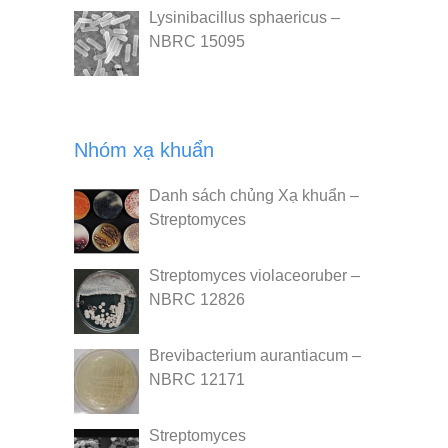
Lysinibacillus sphaericus –
NBRC 15095
Nhóm xạ khuẩn
Danh sách chủng Xạ khuẩn –
Streptomyces
Streptomyces violaceoruber –
NBRC 12826
Brevibacterium aurantiacum –
NBRC 12171
Streptomyces