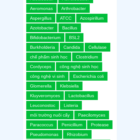
Aeromonas
Arthrobacter
Aspergillus
ATCC
Azospirillum
Azotobacter
Bacillus
Bifidobacterium
BSL2
Burkholderia
Candida
Cellulase
chế phẩm sinh học
Clostridium
Cordyceps
công nghệ sinh học
công nghệ vi sinh
Escherichia coli
Glomerella
Klebsiella
Kluyveromyces
Lactobacillus
Leuconostoc
Listeria
môi trường nuôi cấy
Paecilomyces
Paracoccus
Penicillium
Protease
Pseudomonas
Rhizobium