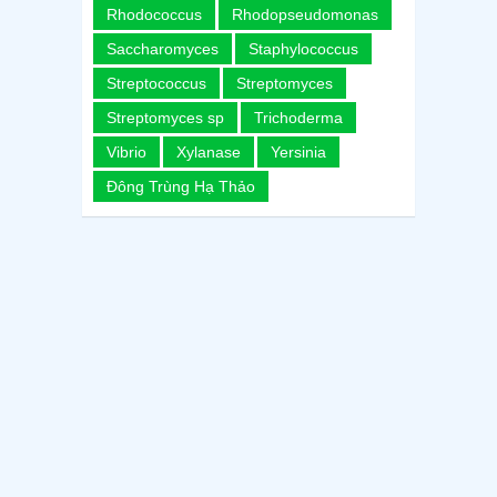
Rhodococcus
Rhodopseudomonas
Saccharomyces
Staphylococcus
Streptococcus
Streptomyces
Streptomyces sp
Trichoderma
Vibrio
Xylanase
Yersinia
Đông Trùng Hạ Thảo