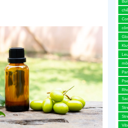
Bur
chế
Co
côn
Glo
Kl
Le
môi
Pa
Ps
Rh
Sa
Str
Str
Vib