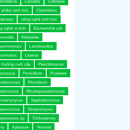
kholderia
Candida
Cellulase
 phẩm sinh học
Clostridium
rdyceps
công nghệ sinh học
g nghệ vi sinh
Escherichia coli
merella
Klebsiella
uyveromyces
Lactobacillus
uconostoc
Listeria
 trường nuôi cấy
Paecilomyces
racoccus
Penicillium
Protease
eudomonas
Rhizobium
odococcus
Rhodopseudomonas
ccharomyces
Staphylococcus
eptococcus
Streptomyces
eptomyces sp
Trichoderma
rio
Xylanase
Yersinia