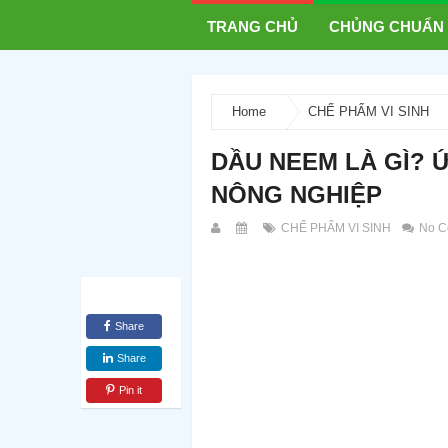
TRANG CHỦ
CHỦNG CHUẨN
Home
CHẾ PHẨM VI SINH
DẦU NEEM LÀ GÌ?
NÔNG NGHIỆP
CHẾ PHẨM VI SINH
No C
Share
Share
Pin it