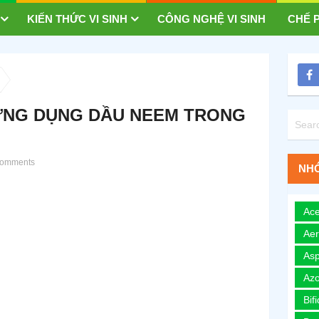
KIẾN THỨC VI SINH
CÔNG NGHỆ VI SINH
CHẾ P
 ỨNG DỤNG DẦU NEEM TRONG
omments
NHÓ
Ace
Ae
Asp
Azo
Bif