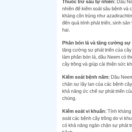
Thuốc trừ sâu tự nhiên:
Dầu Nee
nhiên để kiểm soát sâu bệnh và c
kháng côn trùng như azadirachti
đến quá trình phát triển, sinh sản
hại.
Phân bón lá và tăng cường sự p
tăng cường sự phát triển của câ
làm phân bón lá, dầu Neem có thể
cây trồng và giúp cải thiện sức k
Kiểm soát bệnh nấm:
Dầu Neem 
chặn sự lây lan của các bệnh cây
khả năng ức chế sự phát triển c
chúng.
Kiểm soát vi khuẩn:
Tính kháng 
soát các bệnh cây trồng do vi kh
có khả năng ngăn chặn sự phát tr