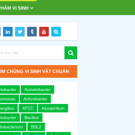
HẨM VI SINH
M CHỦNG VI SINH VẬT CHUẨN
tobacter
Acinetobacter
romonas
Arthrobacter
ergillus
ATCC
Azospirillum
tobacter
Bacillus
idobacterium
BSL2