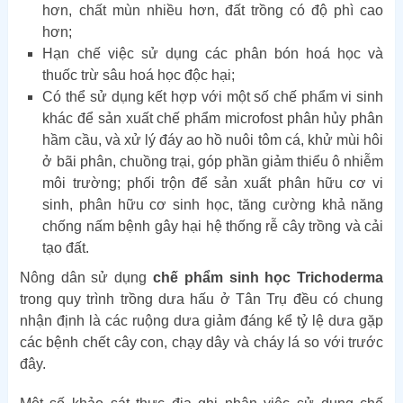
hơn, chất mùn nhiều hơn, đất trồng có độ phì cao
hơn;
Hạn chế việc sử dụng các phân bón hoá học và
thuốc trừ sâu hoá học độc hại;
Có thể sử dụng kết hợp với một số chế phẩm vi sinh
khác để sản xuất chế phẩm microfost phân hủy phân
hầm cầu, và xử lý đáy ao hồ nuôi tôm cá, khử mùi hôi
ở bãi phân, chuồng trại, góp phần giảm thiểu ô nhiễm
môi trường; phối trộn để sản xuất phân hữu cơ vi
sinh, phân hữu cơ sinh học, tăng cường khả năng
chống nấm bệnh gây hại hệ thống rễ cây trồng và cải
tạo đất.
Nông dân sử dụng
chế phẩm sinh học Trichoderma
trong quy trình trồng dưa hấu ở Tân Trụ đều có chung
nhận định là các ruộng dưa giảm đáng kể tỷ lệ dưa gặp
các bệnh chết cây con, chạy dây và cháy lá so với trước
đây.