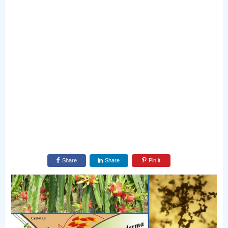
Share
Share
Pin it