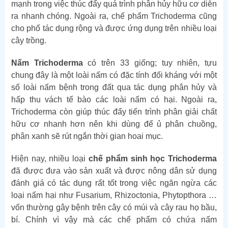
mạnh trong việc thúc đẩy quá trình phân hủy hữu cơ diễn
ra nhanh chóng. Ngoài ra, chế phẩm Trichoderma cũng
cho phổ tác dụng rộng và được ứng dụng trên nhiều loại
cây trồng.
Nấm Trichoderma
có trên 33 giống; tuy nhiên, tựu
chung đây là một loài nấm có đặc tính đối kháng với một
số loài nấm bệnh trong đất qua tác dụng phân hủy và
hấp thu vách tế bào các loài nấm có hại. Ngoài ra,
Trichoderma còn giúp thúc đẩy tiến trình phân giải chất
hữu cơ nhanh hơn nên khi dùng để ủ phân chuồng,
phân xanh sẽ rút ngắn thời gian hoai mục.
Hiện nay, nhiều loại
chế phẩm sinh học Trichoderma
đã được đưa vào sản xuất và được nông dân sử dụng
đánh giá có tác dụng rất tốt trong việc ngăn ngừa các
loại nấm hại như Fusarium, Rhizoctonia, Phytopthora …
vốn thường gây bệnh trên cây có múi và cây rau họ bầu,
bí. Chính vì vậy mà các chế phẩm có chứa nấm