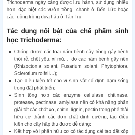
Trichoderma ngày càng được lưu hành, sử dụng nhiều
hơn; đặc biệt các vườn trồng chanh ở Bến Lức hoặc
các ruộng trồng dưa hấu ở Tân Trụ.
Tác dụng nổi bật của
chế phẩm sinh
học Trichoderma
:
Chống được các loại nấm bệnh cây trồng gây bệnh
thối rễ, chết yểu, xì mủ,… do các nấm bệnh gây nên
(Rhizoctonia solani, Fusarium solani, Phytophtora,
Sclerotium rolfsii…);
Tạo điều kiện tốt cho vi sinh vật cố định đạm sống
trong đất phát triển;
Sinh tổng hợp các enzyme cellulase, chitinase,
protease, pectinase, amlylase nên có khả năng phân
giải tốt các chất xơ, chitin, lignin, pectin trong phế thải
hữu cơ thành các đơn chất dinh dưỡng, tạo điều
kiện cho cây hấp thu được dễ dàng;
Kết hợp với phân hữu cơ có tác dụng cải tạo đất xốp