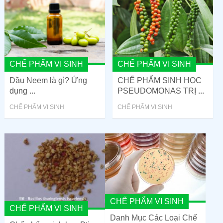
CHẾ PHẨM VI SINH
CHẾ PHẨM VI SINH
Dầu Neem là gì? Ứng
CHẾ PHẨM SINH HỌC
dụng ...
PSEUDOMONAS TRỊ ...
CHẾ PHẨM VI SINH
CHẾ PHẨM VI SINH
CHẾ PHẨM VI SINH
CHẾ PHẨM VI SINH
Danh Mục Các Loại Chế