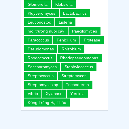
Glomerella
Klebsiella
Kluyveromyces
Lactobacillus
Leuconostoc
Listeria
môi trường nuôi cấy
Paecilomyces
Paracoccus
Penicillium
Protease
Pseudomonas
Rhizobium
Rhodococcus
Rhodopseudomonas
Saccharomyces
Staphylococcus
Streptococcus
Streptomyces
Streptomyces sp
Trichoderma
Vibrio
Xylanase
Yersinia
Đông Trùng Hạ Thảo