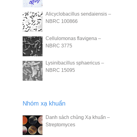
Alicyclobacillus sendaiensis –
NBRC 100866
Cellulomonas flavigena –
NBRC 3775
Lysinibacillus sphaericus –
NBRC 15095
Nhóm xạ khuẩn
Danh sách chủng Xạ khuẩn –
Streptomyces