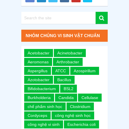
NHÓM CHỦNG VI SINH VẬT CHUẨN
Acetobacter
Acinetobacter
Aeromonas
Arthrobacter
Aspergillus
ATCC
Azospirillum
Azotobacter
Bacillus
Bifidobacterium
BSL2
Burkholderia
Candida
Cellulase
chế phẩm sinh học
Clostridium
Cordyceps
công nghệ sinh học
công nghệ vi sinh
Escherichia coli