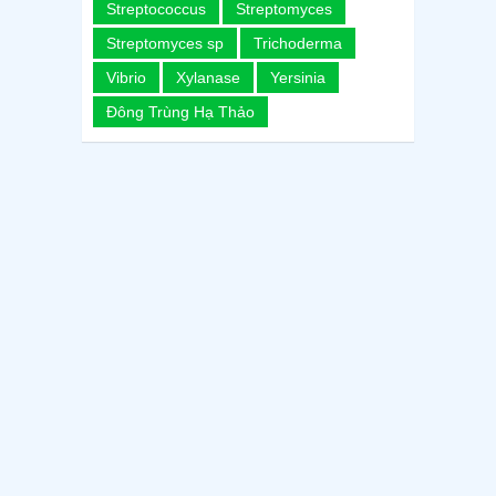
Streptococcus
Streptomyces
Streptomyces sp
Trichoderma
Vibrio
Xylanase
Yersinia
Đông Trùng Hạ Thảo