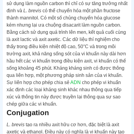
sử dụng làm nguồn carbon thì chỉ có sự tăng trưởng nhất
định và
L. brevis
có thể chuyển hóa một phần fructose
thành mannitol. Có một số chủng chuyển hóa glucose
kém nhưng lại ưa chuộng disacarit làm nguồn carbon.
Bằng cách sử dụng quá trình lên men, kết quả cuối cùng
là axit lactic và axit axetic. Các dữ liệu thí nghiệm cho
thấy trong điều kiện nhiệt độ cao, 50°C và trong môi
trường axit, khả năng sống sót của vi khuẩn này dài hơn
hầu hết các vi khuẩn trong điều kiện axit, vi khuẩn có thể
sống khoảng 45 phút. Kháng kháng sinh có được thông
qua liên hợp, một phương pháp sinh sản của vi khuẩn.
Sự liên hợp cho phép chia sẻ
ADN
cho phép vi khuẩn
xác định các loại kháng sinh khác nhau thông qua tiếp
xúc và thông tin này được truyền lại thông qua sự sao
chép giữa các vi khuẩn.
Conjugation
L. brevis
tạo ra nhiều axit hữu cơ hơn, đặc biệt là axit
axetic và ethanol. Điều này có nghĩa là vi khuẩn này tạo