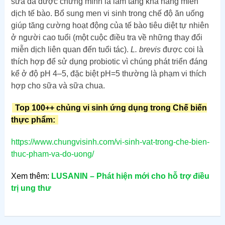
sữa đã được chứng minh là làm tăng khả năng miễn
dịch tế bào. Bổ sung men vi sinh trong chế độ ăn uống
giúp tăng cường hoạt động của tế bào tiêu diệt tự nhiên
ở người cao tuổi (một cuộc điều tra về những thay đổi
miễn dịch liên quan đến tuổi tác).
L. brevis
được coi là
thích hợp để sử dụng probiotic vì chúng phát triển đáng
kể ở độ pH 4–5, đặc biệt pH=5 thường là phạm vi thích
hợp cho sữa và sữa chua.
Top 100++ chủng vi sinh ứng dụng trong Chế biến
thực phẩm:
https://www.chungvisinh.com/vi-sinh-vat-trong-che-bien-
thuc-pham-va-do-uong/
Xem thêm:
LUSANIN – Phát hiện mới cho hỗ trợ điều
trị ung thư