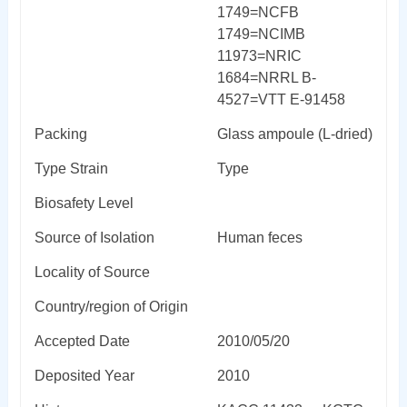
1749=NCFB
1749=NCIMB
11973=NRIC
1684=NRRL B-
4527=VTT E-91458
Packing
Glass ampoule (L-dried)
Type Strain
Type
Biosafety Level
Source of Isolation
Human feces
Locality of Source
Country/region of Origin
Accepted Date
2010/05/20
Deposited Year
2010