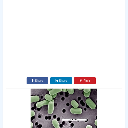
Share
Share
Pin it