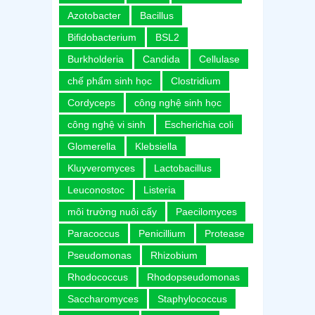
Azotobacter
Bacillus
Bifidobacterium
BSL2
Burkholderia
Candida
Cellulase
chế phẩm sinh học
Clostridium
Cordyceps
công nghệ sinh học
công nghệ vi sinh
Escherichia coli
Glomerella
Klebsiella
Kluyveromyces
Lactobacillus
Leuconostoc
Listeria
môi trường nuôi cấy
Paecilomyces
Paracoccus
Penicillium
Protease
Pseudomonas
Rhizobium
Rhodococcus
Rhodopseudomonas
Saccharomyces
Staphylococcus