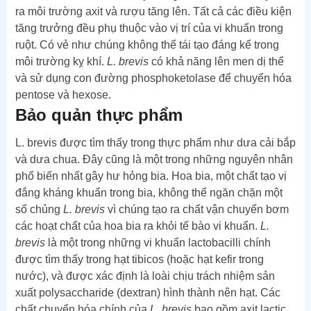
ra môi trường axit và rượu tăng lên. Tất cả các điều kiện
tăng trưởng đều phụ thuộc vào vị trí của vi khuẩn trong
ruột. Có vẻ như chúng không thể tái tạo đáng kể trong
môi trường kỵ khí.
L. brevis
có khả năng lên men dị thể
và sử dụng con đường phosphoketolase để chuyển hóa
pentose và hexose.
Bảo quản thực phẩm
L. brevis được tìm thấy trong thực phẩm như dưa cải bắp
và dưa chua. Đây cũng là một trong những nguyên nhân
phổ biến nhất gây hư hỏng bia. Hoa bia, một chất tạo vị
đắng kháng khuẩn trong bia, không thể ngăn chặn một
số chủng
L. brevis
vì chúng tạo ra chất vận chuyển bơm
các hoạt chất của hoa bia ra khỏi tế bào vi khuẩn.
L.
brevis
là một trong những vi khuẩn lactobacilli chính
được tìm thấy trong hạt tibicos (hoặc hạt kefir trong
nước), và được xác định là loài chịu trách nhiệm sản
xuất polysaccharide (dextran) hình thành nên hạt. Các
chất chuyển hóa chính của
L. brevis
bao gồm axit lactic