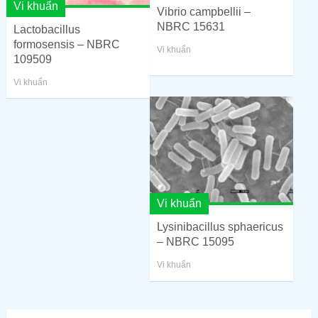
Vi khuẩn
Vibrio campbellii –
NBRC 15631
Lactobacillus
formosensis – NBRC
Vi khuẩn
109509
Vi khuẩn
Vi khuẩn
Lysinibacillus sphaericus
– NBRC 15095
Vi khuẩn