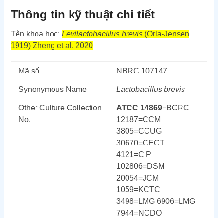
Thông tin kỹ thuật chi tiết
Tên khoa học:
Levilactobacillus brevis
(Orla-Jensen
1919) Zheng et al. 2020
Mã số
NBRC 107147
Synonymous Name
Lactobacillus brevis
Other Culture Collection
ATCC 14869
=BCRC
No.
12187=CCM
3805=CCUG
30670=CECT
4121=CIP
102806=DSM
20054=JCM
1059=KCTC
3498=LMG 6906=LMG
7944=NCDO