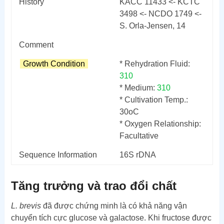
History
KACC 11433 <- KCTC
3498 <- NCDO 1749 <-
S. Orla-Jensen, 14
Comment
Growth Condition
* Rehydration Fluid:
310
* Medium:
310
* Cultivation Temp.:
30
o
C
* Oxygen Relationship:
Facultative
Sequence Information
16S rDNA
Tăng trưởng và trao đổi chất
L. brevis
đã được chứng minh là có khả năng vận
chuyển tích cực glucose và galactose. Khi fructose được