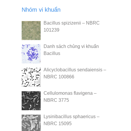
Nhóm vi khuẩn
Bacillus spizizenii – NBRC
101239
Danh sách chủng vi khuẩn
Bacillus
Alicyclobacillus sendaiensis –
NBRC 100866
Cellulomonas flavigena –
NBRC 3775
Lysinibacillus sphaericus –
NBRC 15095