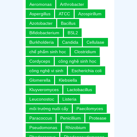
Aeromonas
Arthrobacter
Aspergillus
ATCC
Azospirillum
Azotobacter
Bacillus
Bifidobacterium
BSL2
Burkholderia
Candida
Cellulase
chế phẩm sinh học
Clostridium
Cordyceps
công nghệ sinh học
công nghệ vi sinh
Escherichia coli
Glomerella
Klebsiella
Kluyveromyces
Lactobacillus
Leuconostoc
Listeria
môi trường nuôi cấy
Paecilomyces
Paracoccus
Penicillium
Protease
Pseudomonas
Rhizobium
Rhodococcus
Rhodopseudomonas