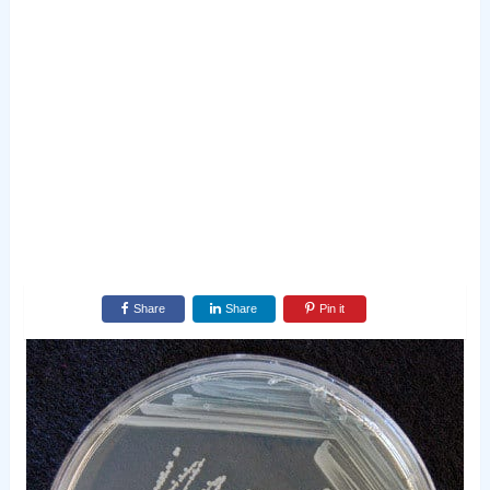
Share
Share
Pin it