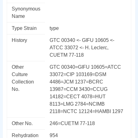
Synonymous
Name
Type Strain
type
History
GTC 00340 <- GIFU 10605 <-
ATCC 33072 <- H. Leclerc,
CUETM 77-118
Other
GTC 00340=GIFU 10605=ATCC
Culture
33072=CIP 103169=DSM
Collection
4486=JCM 1237=BCRC
No.
13987=CCM 3430=CCUG
14182=CECT 4078=HUT
8113=LMG 2784=NCIMB
2118=NCTC 12124=HAMBI 1297
Other No.
246=CUETM 77-118
Rehydration
954