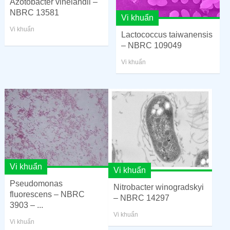
Azotobacter vinelandii –
NBRC 13581
Vi khuẩn
Vi khuẩn
Lactococcus taiwanensis
– NBRC 109049
Vi khuẩn
Vi khuẩn
Vi khuẩn
Pseudomonas
Nitrobacter winogradskyi
fluorescens – NBRC
– NBRC 14297
3903 – ...
Vi khuẩn
Vi khuẩn