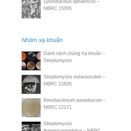
Lysinibacillus sphaericus –
NBRC 15095
Nhóm xạ khuẩn
Danh sách chủng Xạ khuẩn –
Streptomyces
Streptomyces violaceoruber –
NBRC 12826
Brevibacterium aurantiacum –
NBRC 12171
Streptomyces
thermocoprophilus – NBRC