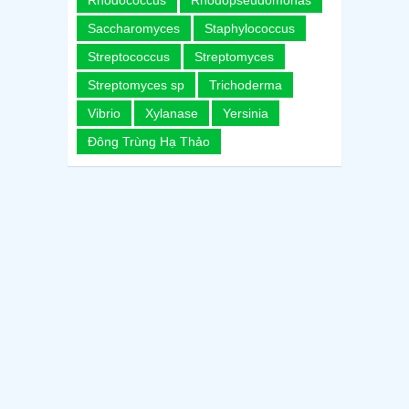
Saccharomyces
Staphylococcus
Streptococcus
Streptomyces
Streptomyces sp
Trichoderma
Vibrio
Xylanase
Yersinia
Đông Trùng Hạ Thảo