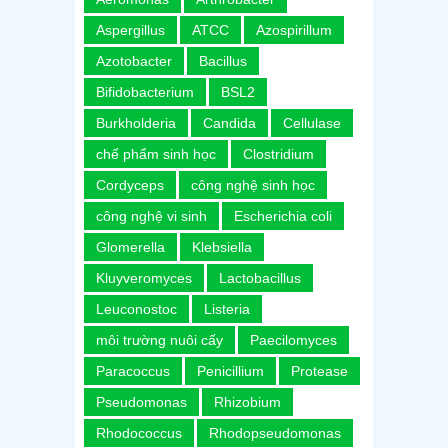
Aspergillus
ATCC
Azospirillum
Azotobacter
Bacillus
Bifidobacterium
BSL2
Burkholderia
Candida
Cellulase
chế phẩm sinh học
Clostridium
Cordyceps
công nghệ sinh học
công nghệ vi sinh
Escherichia coli
Glomerella
Klebsiella
Kluyveromyces
Lactobacillus
Leuconostoc
Listeria
môi trường nuôi cấy
Paecilomyces
Paracoccus
Penicillium
Protease
Pseudomonas
Rhizobium
Rhodococcus
Rhodopseudomonas