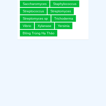
Saccharomyces
Staphylococcus
Streptococcus
Streptomyces
Streptomyces sp
Trichoderma
Vibrio
Xylanase
Yersinia
Đông Trùng Hạ Thảo