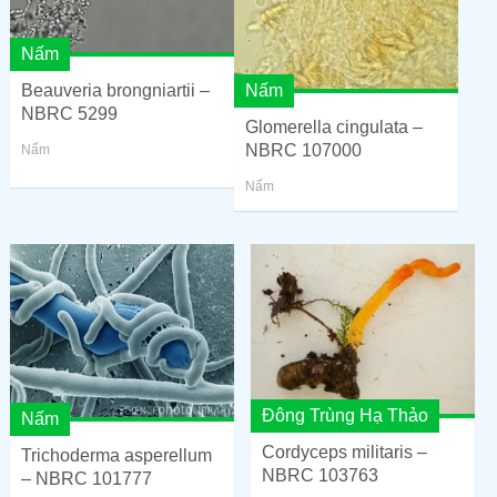
Nấm
Beauveria brongniartii –
Nấm
NBRC 5299
Glomerella cingulata –
NBRC 107000
Nấm
Nấm
Đông Trùng Hạ Thảo
Nấm
Cordyceps militaris –
Trichoderma asperellum
NBRC 103763
– NBRC 101777