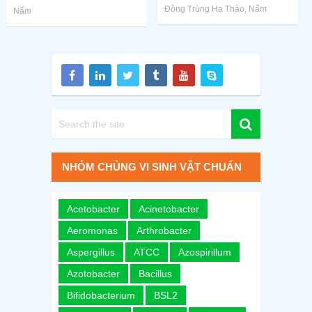
Đông Trùng Hạ Thảo
,
Nấm
Nấm
NHÓM CHỦNG VI SINH VẬT CHUẨN
Acetobacter
Acinetobacter
Aeromonas
Arthrobacter
Aspergillus
ATCC
Azospirillum
Azotobacter
Bacillus
Bifidobacterium
BSL2