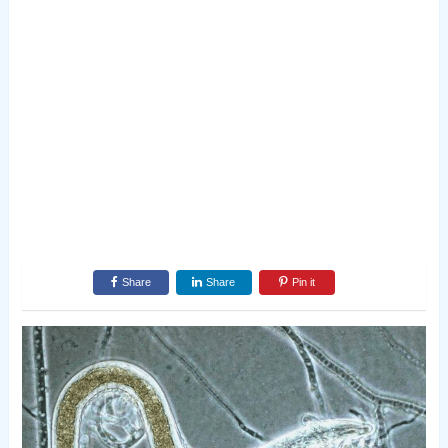
Share
Share
Pin it