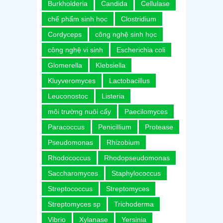
Burkholderia
Candida
Cellulase
chế phẩm sinh học
Clostridium
Cordyceps
công nghệ sinh học
công nghệ vi sinh
Escherichia coli
Glomerella
Klebsiella
Kluyveromyces
Lactobacillus
Leuconostoc
Listeria
môi trường nuôi cấy
Paecilomyces
Paracoccus
Penicillium
Protease
Pseudomonas
Rhizobium
Rhodococcus
Rhodopseudomonas
Saccharomyces
Staphylococcus
Streptococcus
Streptomyces
Streptomyces sp
Trichoderma
Vibrio
Xylanase
Yersinia