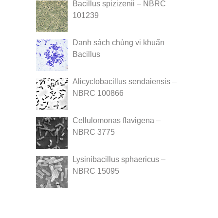
Bacillus spizizenii – NBRC
101239
Danh sách chủng vi khuẩn
Bacillus
Alicyclobacillus sendaiensis –
NBRC 100866
Cellulomonas flavigena –
NBRC 3775
Lysinibacillus sphaericus –
NBRC 15095