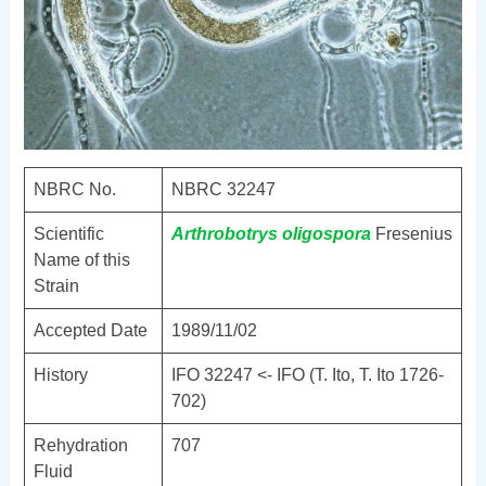
NBRC No.
NBRC 32247
Scientific
Arthrobotrys
oligospora
Fresenius
Name of this
Strain
Accepted Date
1989/11/02
History
IFO 32247 <- IFO (T. Ito, T. Ito 1726-
702)
Rehydration
707
Fluid