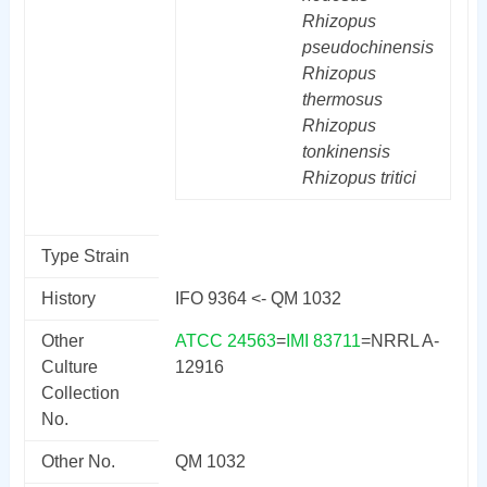
Rhizopus
pseudochinensis
Rhizopus
thermosus
Rhizopus
tonkinensis
Rhizopus
tritici
Type Strain
History
IFO 9364 <- QM 1032
Other
ATCC 24563
=
IMI 83711
=NRRL A-
Culture
12916
Collection
No.
Other No.
QM 1032