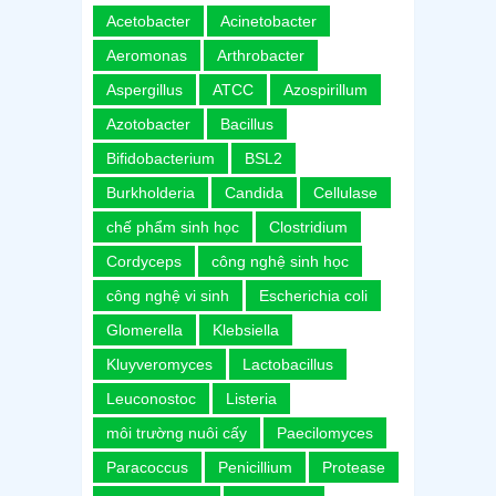
Acetobacter
Acinetobacter
Aeromonas
Arthrobacter
Aspergillus
ATCC
Azospirillum
Azotobacter
Bacillus
Bifidobacterium
BSL2
Burkholderia
Candida
Cellulase
chế phẩm sinh học
Clostridium
Cordyceps
công nghệ sinh học
công nghệ vi sinh
Escherichia coli
Glomerella
Klebsiella
Kluyveromyces
Lactobacillus
Leuconostoc
Listeria
môi trường nuôi cấy
Paecilomyces
Paracoccus
Penicillium
Protease