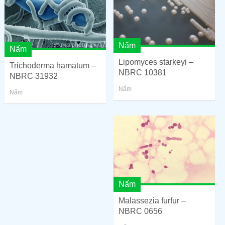
Nấm
Nấm
Lipomyces starkeyi –
Trichoderma hamatum –
NBRC 10381
NBRC 31932
Nấm
Nấm
Nấm
Malassezia furfur –
NBRC 0656