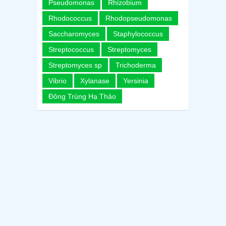
Pseudomonas
Rhizobium
Rhodococcus
Rhodopseudomonas
Saccharomyces
Staphylococcus
Streptococcus
Streptomyces
Streptomyces sp
Trichoderma
Vibrio
Xylanase
Yersinia
Đông Trùng Hạ Thảo