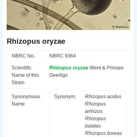
Rhizopus oryzae
NBRC No.
NBRC 9364
Scientific
Rhizopus
oryzae
Went & Prinsen
Name of this
Geerligs
Strain
Synonymous
Synonym:
Rhizopus
acidus
Name
Rhizopus
arrhizus
Rhizopus
batatas
Rhizopus
boreas