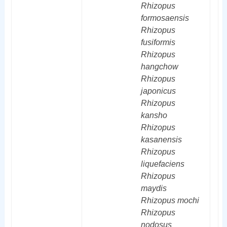
Rhizopus
formosaensis
Rhizopus
fusiformis
Rhizopus
hangchow
Rhizopus
japonicus
Rhizopus
kansho
Rhizopus
kasanensis
Rhizopus
liquefaciens
Rhizopus
maydis
Rhizopus
mochi
Rhizopus
nodosus