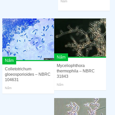
Nấm
Nấm
Nấm
Myceliophthora
Colletotrichum
thermophila – NBRC
gloeosporioides – NBRC
31843
104631
Nấm
Nấm