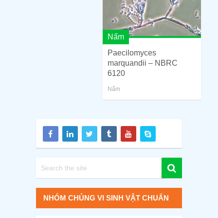
Nấm
Paecilomyces
marquandii – NBRC
6120
Nấm
NHÓM CHỦNG VI SINH VẬT CHUẨN