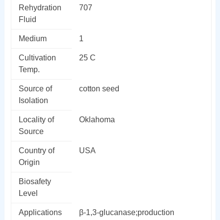
Rehydration
707
Fluid
Medium
1
Cultivation
25 C
Temp.
Source of
cotton seed
Isolation
Locality of
Oklahoma
Source
Country of
USA
Origin
Biosafety
Level
Applications
β-1,3-glucanase;production