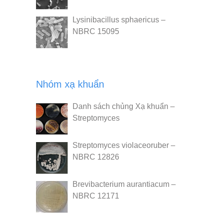
Lysinibacillus sphaericus –
NBRC 15095
Nhóm xạ khuẩn
Danh sách chủng Xạ khuẩn –
Streptomyces
Streptomyces violaceoruber –
NBRC 12826
Brevibacterium aurantiacum –
NBRC 12171