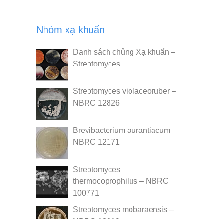
Nhóm xạ khuẩn
Danh sách chủng Xạ khuẩn –
Streptomyces
Streptomyces violaceoruber –
NBRC 12826
Brevibacterium aurantiacum –
NBRC 12171
Streptomyces
thermocoprophilus – NBRC
100771
Streptomyces mobaraensis –