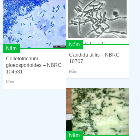
Nấm
Nấm
Candida utilis – NBRC
Colletotrichum
10707
gloeosporioides – NBRC
104631
Nấm
Nấm
Nấm