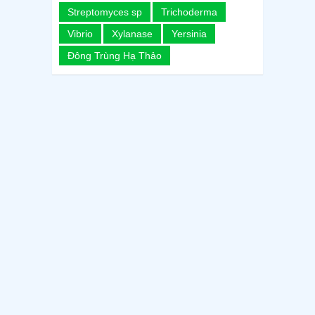
Streptomyces sp
Trichoderma
Vibrio
Xylanase
Yersinia
Đông Trùng Hạ Thảo