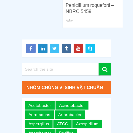
Penicillium roqueforti –
NBRC 5459
Nấm
NHÓM CHỦNG VI SINH VẬT CHUẨN
Acetobacter
Acinetobacter
Aeromonas
Arthrobacter
Aspergillus
ATCC
Azospirillum