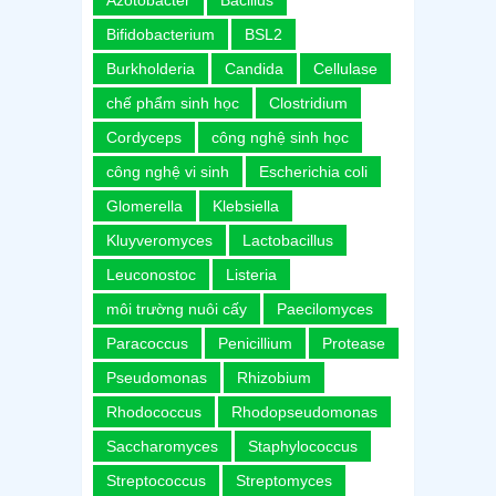
Azotobacter
Bacillus
Bifidobacterium
BSL2
Burkholderia
Candida
Cellulase
chế phẩm sinh học
Clostridium
Cordyceps
công nghệ sinh học
công nghệ vi sinh
Escherichia coli
Glomerella
Klebsiella
Kluyveromyces
Lactobacillus
Leuconostoc
Listeria
môi trường nuôi cấy
Paecilomyces
Paracoccus
Penicillium
Protease
Pseudomonas
Rhizobium
Rhodococcus
Rhodopseudomonas
Saccharomyces
Staphylococcus
Streptococcus
Streptomyces