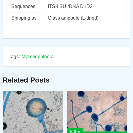
Sequences
ITS-LSU rDNA D1D2
Shipping as
Glass ampoule (L-dried)
Tags:
Myceliophthora
Related Posts
Nấm