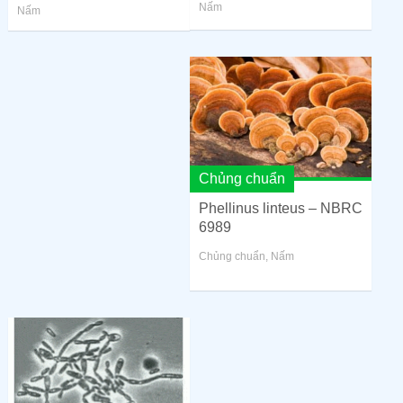
Nấm
Nấm
Chủng chuẩn
Phellinus linteus – NBRC
6989
Chủng chuẩn
,
Nấm