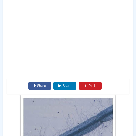
Share
Share
Pin it