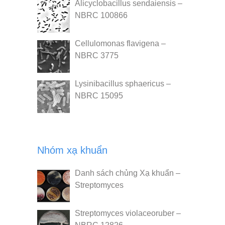
Alicyclobacillus sendaiensis –
NBRC 100866
Cellulomonas flavigena –
NBRC 3775
Lysinibacillus sphaericus –
NBRC 15095
Nhóm xạ khuẩn
Danh sách chủng Xạ khuẩn –
Streptomyces
Streptomyces violaceoruber –