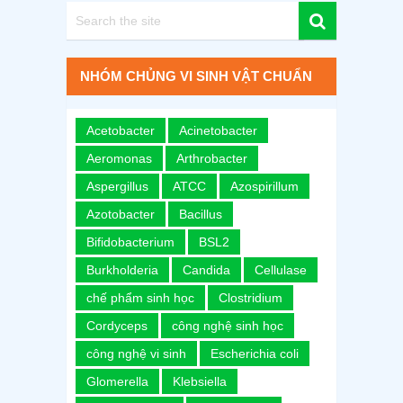
NHÓM CHỦNG VI SINH VẬT CHUẨN
Acetobacter
Acinetobacter
Aeromonas
Arthrobacter
Aspergillus
ATCC
Azospirillum
Azotobacter
Bacillus
Bifidobacterium
BSL2
Burkholderia
Candida
Cellulase
chế phẩm sinh học
Clostridium
Cordyceps
công nghệ sinh học
công nghệ vi sinh
Escherichia coli
Glomerella
Klebsiella