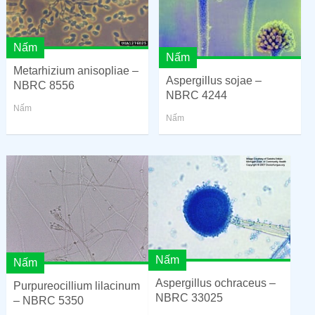
Nấm
Nấm
Metarhizium anisopliae –
Aspergillus sojae –
NBRC 8556
NBRC 4244
Nấm
Nấm
Nấm
Nấm
Aspergillus ochraceus –
Purpureocillium lilacinum
NBRC 33025
– NBRC 5350