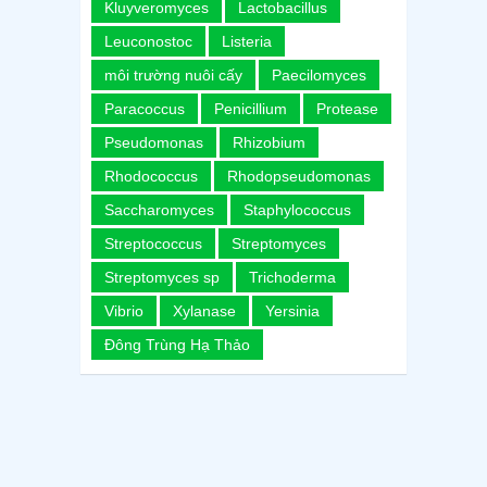
Kluyveromyces
Lactobacillus
Leuconostoc
Listeria
môi trường nuôi cấy
Paecilomyces
Paracoccus
Penicillium
Protease
Pseudomonas
Rhizobium
Rhodococcus
Rhodopseudomonas
Saccharomyces
Staphylococcus
Streptococcus
Streptomyces
Streptomyces sp
Trichoderma
Vibrio
Xylanase
Yersinia
Đông Trùng Hạ Thảo