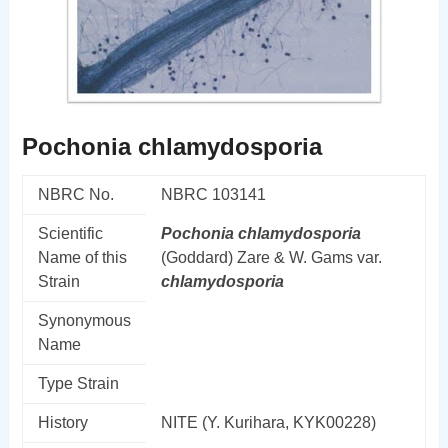
Pochonia chlamydosporia
NBRC No.
NBRC 103141
Scientific
Pochonia
chlamydosporia
Name of this
(Goddard) Zare & W. Gams var.
Strain
chlamydosporia
Synonymous
Name
Type Strain
History
NITE (Y. Kurihara, KYK00228)