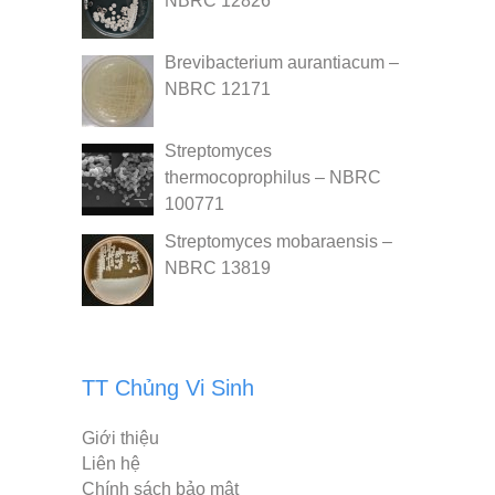
NBRC 12826
Brevibacterium aurantiacum –
NBRC 12171
Streptomyces
thermocoprophilus – NBRC
100771
Streptomyces mobaraensis –
NBRC 13819
TT Chủng Vi Sinh
Giới thiệu
Liên hệ
Chính sách bảo mật