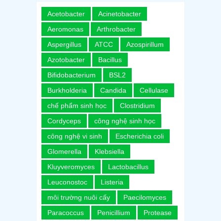
Acetobacter
Acinetobacter
Aeromonas
Arthrobacter
Aspergillus
ATCC
Azospirillum
Azotobacter
Bacillus
Bifidobacterium
BSL2
Burkholderia
Candida
Cellulase
chế phẩm sinh học
Clostridium
Cordyceps
công nghệ sinh học
công nghệ vi sinh
Escherichia coli
Glomerella
Klebsiella
Kluyveromyces
Lactobacillus
Leuconostoc
Listeria
môi trường nuôi cấy
Paecilomyces
Paracoccus
Penicillium
Protease