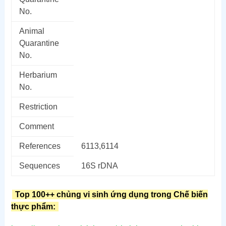
No.
Animal
Quarantine
No.
Herbarium
No.
Restriction
Comment
References
6113,6114
Sequences
16S rDNA
Top 100++ chủng vi sinh ứng dụng trong Chế biến
thực phẩm: