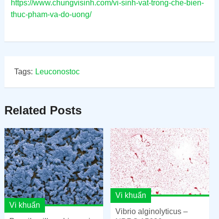
https://www.chungvisinh.com/vi-sinh-vat-trong-che-bien-
thuc-pham-va-do-uong/
Tags:
Leuconostoc
Related Posts
Vi khuẩn
Vi khuẩn
Vibrio alginolyticus –