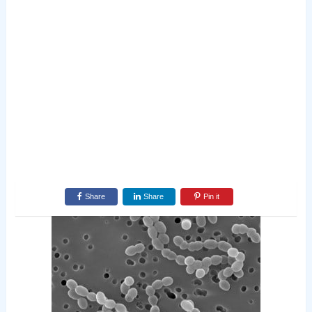
Share
Share
Pin it