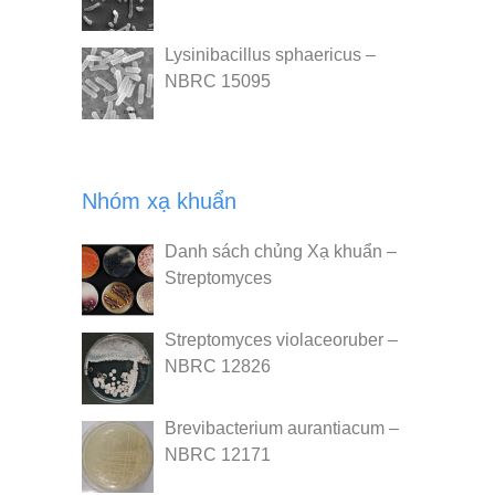
Lysinibacillus sphaericus –
NBRC 15095
Nhóm xạ khuẩn
Danh sách chủng Xạ khuẩn –
Streptomyces
Streptomyces violaceoruber –
NBRC 12826
Brevibacterium aurantiacum –
NBRC 12171