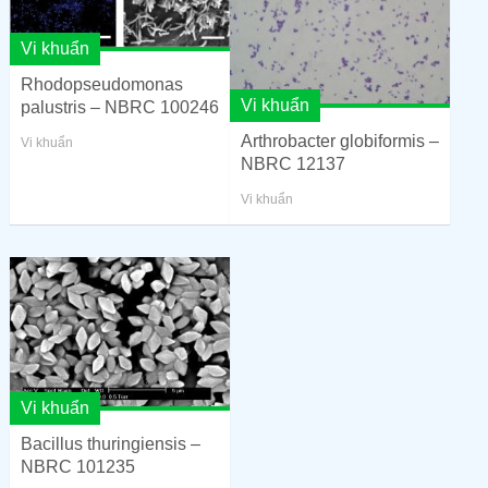
Vi khuẩn
Rhodopseudomonas
Vi khuẩn
palustris – NBRC 100246
Arthrobacter globiformis –
Vi khuẩn
NBRC 12137
Vi khuẩn
Vi khuẩn
Bacillus thuringiensis –
NBRC 101235