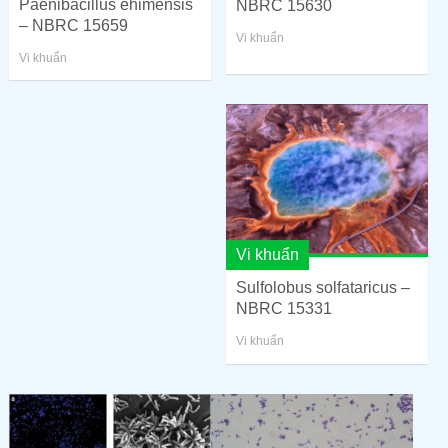
Paenibacillus ehimensis
NBRC 15630
– NBRC 15659
Vi khuẩn
Vi khuẩn
Vi khuẩn
Sulfolobus solfataricus –
NBRC 15331
Vi khuẩn