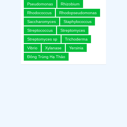
Pseudomonas
Rhizobium
Rhodococcus
Rhodopseudomonas
Saccharomyces
Staphylococcus
Streptococcus
Streptomyces
Streptomyces sp
Trichoderma
Vibrio
Xylanase
Yersinia
Đông Trùng Hạ Thảo