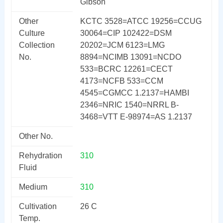
Gibson
Other
KCTC 3528=ATCC 19256=CCUG
Culture
30064=CIP 102422=DSM
Collection
20202=JCM 6123=LMG
No.
8894=NCIMB 13091=NCDO
533=BCRC 12261=CECT
4173=NCFB 533=CCM
4545=CGMCC 1.2137=HAMBI
2346=NRIC 1540=NRRL B-
3468=VTT E-98974=AS 1.2137
Other No.
Rehydration
310
Fluid
Medium
310
Cultivation
26 C
Temp.