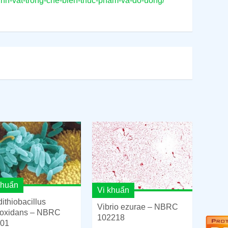
inh-vat-trong-che-bien-thuc-pham-va-do-uong/
khuẩn
Vi khuẩn
dithiobacillus
Vibrio ezurae – NBRC
ooxidans – NBRC
102218
01