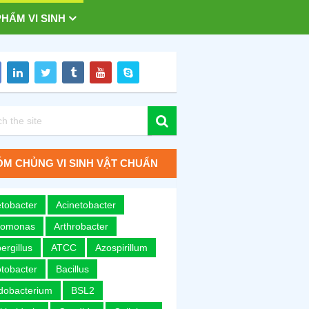
HẨM VI SINH
M CHỦNG VI SINH VẬT CHUẨN
tobacter
Acinetobacter
romonas
Arthrobacter
ergillus
ATCC
Azospirillum
tobacter
Bacillus
idobacterium
BSL2