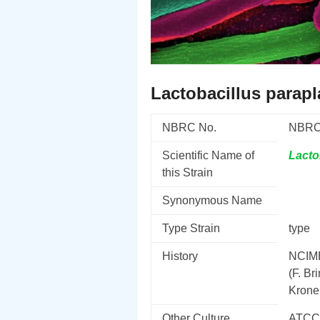
Lactobacillus parap
NBRC No.
NBRC
Scientific Name of
Lacto
this Strain
Synonymous Name
Type Strain
type
History
NCIMB
(F. Br
Krone
Other Culture
ATCC