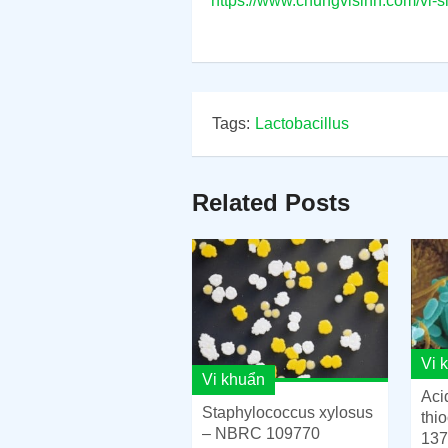
https://www.chungvisinh.com/vi-s
Tags:
Lactobacillus
Related Posts
Vi 
Vi khuẩn
Aci
Staphylococcus xylosus
thi
– NBRC 109770
137