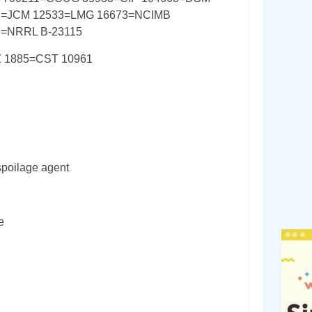
7=JCM 12533=LMG 16673=NCIMB
9=NRRL B-23115
 1885=CST 10961
spoilage agent
e