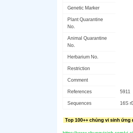
Genetic Marker
Plant Quarantine
No.
Animal Quarantine
No.
Herbarium No.
Restriction
Comment
References
5911
Sequences
16S 
Top 100++ chủng vi sinh ứng 