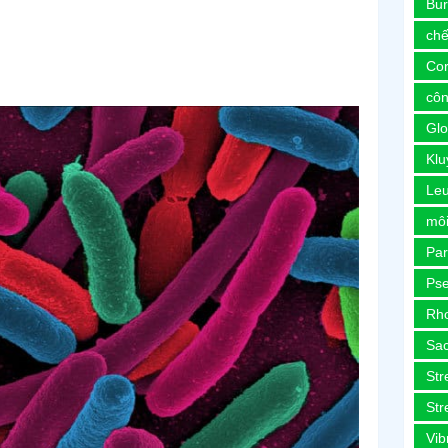
Bur
chế
Co
côn
Glo
Kl
Le
môi
Pa
Ps
Rh
Sa
Str
Str
Vib