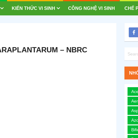
KIẾN THỨC VI SINH
CÔNG NGHỆ VI SINH
CHẾ P
ARAPLANTARUM – NBRC
NHÓ
Ace
Ae
Asp
Azo
Bif