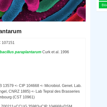
Đô
lantarum
 107151
bacillus
paraplantarum
Curk et al. 1996
 13579 <- CIP 104668 <- Microbiol. Genet. Lab.
ingel, CNRZ 1885) <- Lab Tepral des Brasseries
nbourg (CST 10961)
 700211=CCUG 35983=CIP 104668=DSM