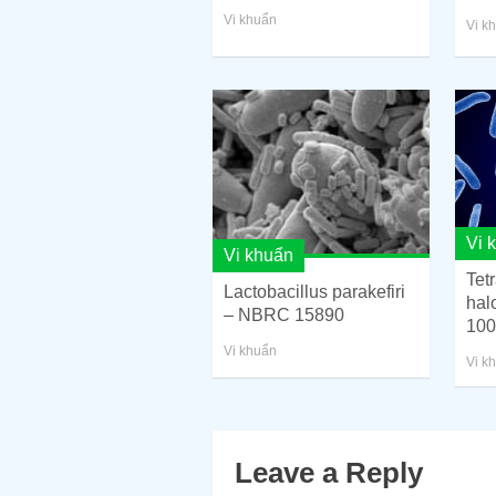
Vi khuẩn
Vi k
Vi 
Vi khuẩn
Tet
Lactobacillus parakefiri
hal
– NBRC 15890
100
Vi khuẩn
Vi k
Leave a Reply