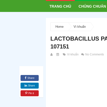
TRANG CHỦ
CHỦNG CHUẨN
Home
Vi khuẩn
LACTOBACILLUS P
107151
Vi khuẩn
No Comments
Share
Share
Pin it