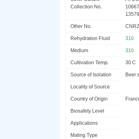
Collection No.
1066
1357
Other No.
CNRZ
Rehydration Fluid
310
Medium
310
Cultivation Temp.
30 C
Source of Isolation
Beer 
Locality of Source
Country of Origin
Franc
Biosafety Level
Applications
Mating Type