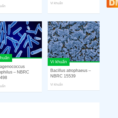
Vi khuẩn
huẩn
khuẩn
Vi khuẩn
ragenococcus
Bacillus atrophaeus –
ophilus – NBRC
NBRC 15539
498
Vi khuẩn
huẩn