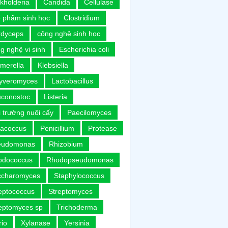
kholderia
Candida
Cellulase
 phẩm sinh học
Clostridium
rdyceps
công nghệ sinh học
g nghệ vi sinh
Escherichia coli
merella
Klebsiella
uyveromyces
Lactobacillus
uconostoc
Listeria
 trường nuôi cấy
Paecilomyces
racoccus
Penicillium
Protease
eudomonas
Rhizobium
odococcus
Rhodopseudomonas
ccharomyces
Staphylococcus
eptococcus
Streptomyces
eptomyces sp
Trichoderma
rio
Xylanase
Yersinia