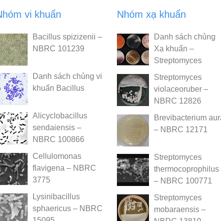
Nhóm vi khuẩn
Nhóm xạ khuẩn
Bacillus spizizenii –
Danh sách chủng
NBRC 101239
Xạ khuẩn –
Streptomyces
Danh sách chủng vi
Streptomyces
khuẩn Bacillus
violaceoruber –
NBRC 12826
Alicyclobacillus
Brevibacterium au
sendaiensis –
– NBRC 12171
NBRC 100866
Cellulomonas
Streptomyces
flavigena – NBRC
thermocoprophilus
3775
– NBRC 100771
Lysinibacillus
Streptomyces
sphaericus – NBRC
mobaraensis –
15095