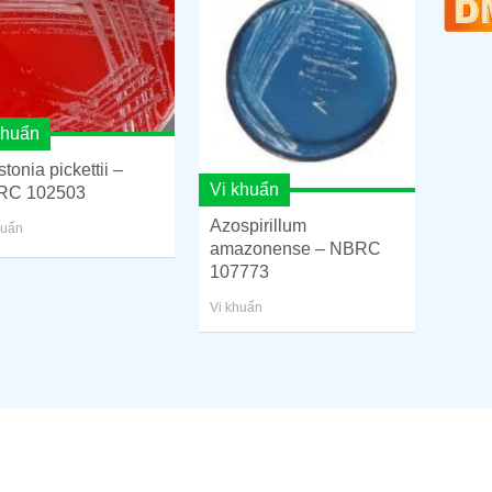
khuẩn
tonia pickettii –
Vi khuẩn
RC 102503
Azospirillum
huẩn
amazonense – NBRC
107773
Vi khuẩn