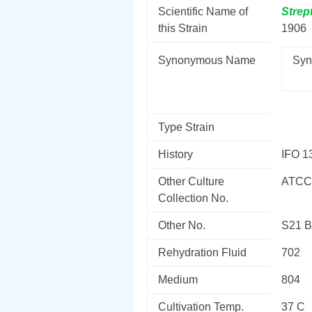
Scientific Name of
Strep
this Strain
1906
Synonymous Name
Syn
Type Strain
History
IFO 1
Other Culture
ATCC
Collection No.
Other No.
S21 B
Rehydration Fluid
702
Medium
804
Cultivation Temp.
37 C