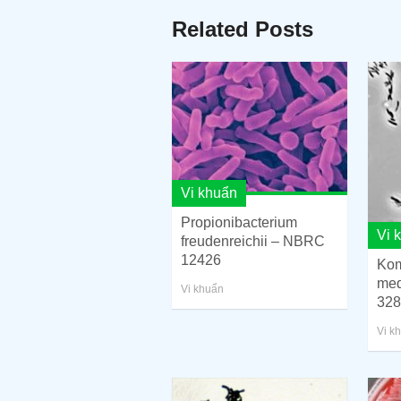
Related Posts
Vi khuẩn
Propionibacterium
Vi 
freudenreichii – NBRC
12426
Kom
med
Vi khuẩn
328
Vi k