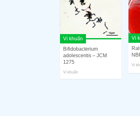
Vi 
Vi khuẩn
Rals
Bifidobacterium
NB
adolescentis – JCM
1275
Vi k
Vi khuẩn