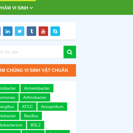
HẨM VI SINH
M CHỦNG VI SINH VẬT CHUẨN
tobacter
Acinetobacter
romonas
Arthrobacter
ergillus
ATCC
Azospirillum
tobacter
Bacillus
idobacterium
BSL2