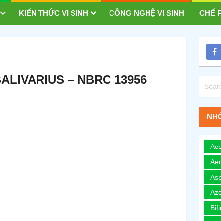
KIẾN THỨC VI SINH
CÔNG NGHỆ VI SINH
CHẾ P
LIVARIUS – NBRC 13956
NHÓ
Ace
Ae
Asp
Azo
Bif