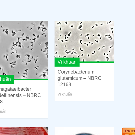
Vi khuẩn
Corynebacterium
glutamicum – NBRC
khuẩn
12168
agataeibacter
Vi khuẩn
ellinensis – NBRC
8
huẩn