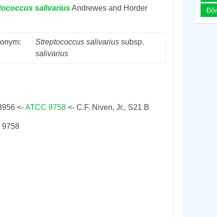
tococcus
salivarius
Andrewes and Horder
Đô
onym:
Streptococcus
salivarius
subsp.
salivarius
3956 <-
ATCC 9758
<- C.F. Niven, Jr., S21 B
 9758