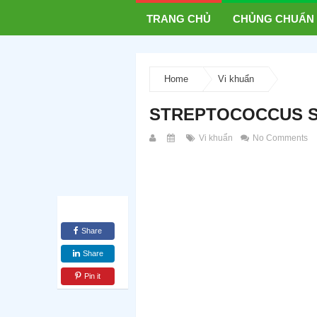
TRANG CHỦ
CHỦNG CHUẨN
Home
Vi khuẩn
STREPTOCOCCUS SA
Vi khuẩn
No Comments
Share
Share
Pin it