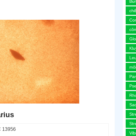
Bur
chế
Co
côn
Glo
Kl
Le
môi
Pa
Ps
Rh
Sa
rius
Str
Str
 13956
Vib