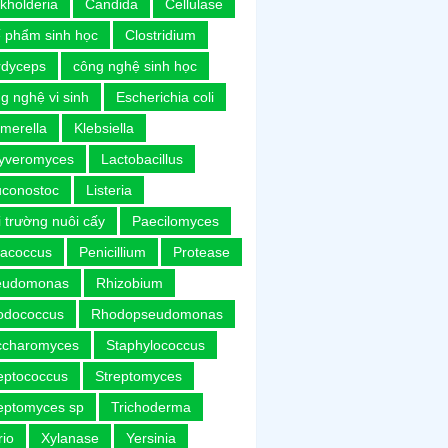
kholderia
Candida
Cellulase
 phẩm sinh học
Clostridium
rdyceps
công nghệ sinh học
g nghệ vi sinh
Escherichia coli
merella
Klebsiella
uyveromyces
Lactobacillus
uconostoc
Listeria
 trường nuôi cấy
Paecilomyces
racoccus
Penicillium
Protease
eudomonas
Rhizobium
odococcus
Rhodopseudomonas
ccharomyces
Staphylococcus
eptococcus
Streptomyces
eptomyces sp
Trichoderma
rio
Xylanase
Yersinia