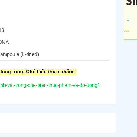
13
rDNA
 ampoule (L-dried)
dụng trong Chế biến thực phẩm:
inh-vat-trong-che-bien-thuc-pham-va-do-uong/