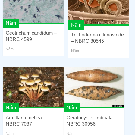
Nấm
Nấm
Geotrichum candidum –
Trichoderma citrinoviride
NBRC 4599
– NBRC 30545
Nấm
Nấm
Nấm
Nấm
Armillaria mellea –
Ceratocystis fimbriata –
NBRC 7037
NBRC 30956
Nấm
Nấm