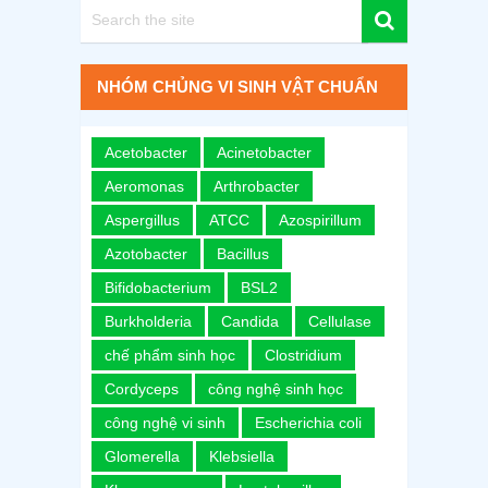
NHÓM CHỦNG VI SINH VẬT CHUẨN
Acetobacter
Acinetobacter
Aeromonas
Arthrobacter
Aspergillus
ATCC
Azospirillum
Azotobacter
Bacillus
Bifidobacterium
BSL2
Burkholderia
Candida
Cellulase
chế phẩm sinh học
Clostridium
Cordyceps
công nghệ sinh học
công nghệ vi sinh
Escherichia coli
Glomerella
Klebsiella