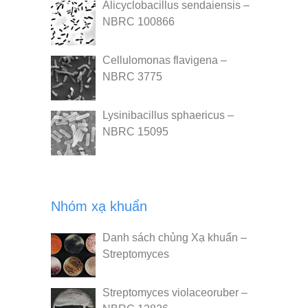
Alicyclobacillus sendaiensis –
NBRC 100866
Cellulomonas flavigena –
NBRC 3775
Lysinibacillus sphaericus –
NBRC 15095
Nhóm xạ khuẩn
Danh sách chủng Xạ khuẩn –
Streptomyces
Streptomyces violaceoruber –