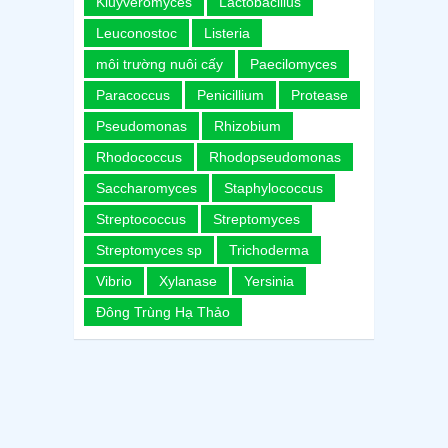
Kluyveromyces
Lactobacillus
Leuconostoc
Listeria
môi trường nuôi cấy
Paecilomyces
Paracoccus
Penicillium
Protease
Pseudomonas
Rhizobium
Rhodococcus
Rhodopseudomonas
Saccharomyces
Staphylococcus
Streptococcus
Streptomyces
Streptomyces sp
Trichoderma
Vibrio
Xylanase
Yersinia
Đông Trùng Hạ Thảo