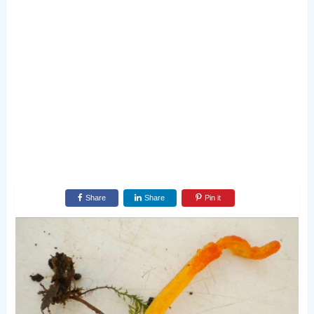
Share
Share
Pin it