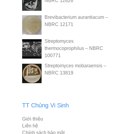
NBRC 12826
Brevibacterium aurantiacum –
NBRC 12171
Streptomyces
thermocoprophilus – NBRC
100771
Streptomyces mobaraensis –
NBRC 13819
TT Chủng Vi Sinh
Giới thiệu
Liên hệ
Chính sách bảo mật