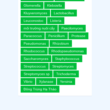
Glomerella
Klebsiella
Kluyveromyces
Lactobacillus
Leuconostoc
Listeria
môi trường nuôi cấy
Paecilomyces
Paracoccus
Penicillium
Protease
Pseudomonas
Rhizobium
Rhodococcus
Rhodopseudomonas
Saccharomyces
Staphylococcus
Streptococcus
Streptomyces
Streptomyces sp
Trichoderma
Vibrio
Xylanase
Yersinia
Đông Trùng Hạ Thảo