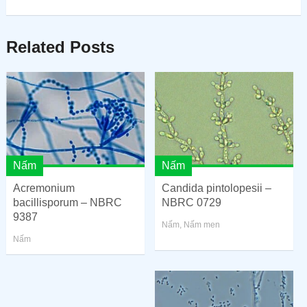
Related Posts
Nấm
Nấm
Acremonium
Candida pintolopesii –
bacillisporum – NBRC
NBRC 0729
9387
Nấm
,
Nấm men
Nấm