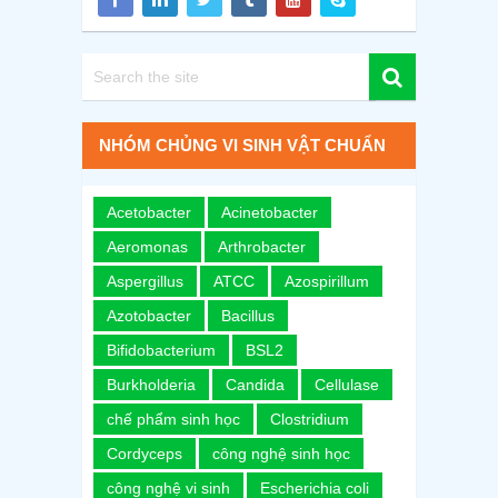
NHÓM CHỦNG VI SINH VẬT CHUẨN
Acetobacter
Acinetobacter
Aeromonas
Arthrobacter
Aspergillus
ATCC
Azospirillum
Azotobacter
Bacillus
Bifidobacterium
BSL2
Burkholderia
Candida
Cellulase
chế phẩm sinh học
Clostridium
Cordyceps
công nghệ sinh học
công nghệ vi sinh
Escherichia coli