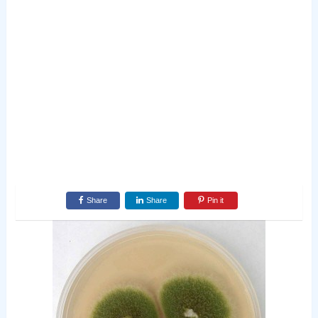
Share
Share
Pin it