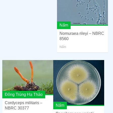
Nấm
Nomuraea rileyi – NBRC
8560
Nấm
Đông Trùng Hạ Thảo
Cordyceps militaris –
Nấm
NBRC 30377