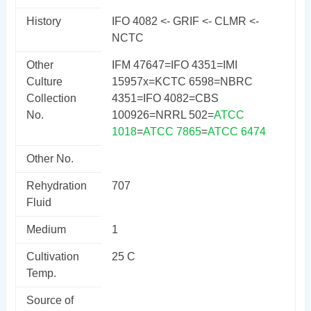
History
IFO 4082 <- GRIF <- CLMR <-
NCTC
Other
IFM 47647=IFO 4351=IMI
Culture
15957x=KCTC 6598=NBRC
Collection
4351=IFO 4082=CBS
No.
100926=NRRL 502=
ATCC
1018
=
ATCC 7865
=
ATCC 6474
Other No.
Rehydration
707
Fluid
Medium
1
Cultivation
25 C
Temp.
Source of