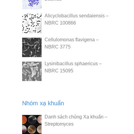
Alicyclobacillus sendaiensis –
NBRC 100866
Cellulomonas flavigena –
NBRC 3775
Lysinibacillus sphaericus –
NBRC 15095
Nhóm xạ khuẩn
Danh sách chủng Xạ khuẩn –
Streptomyces