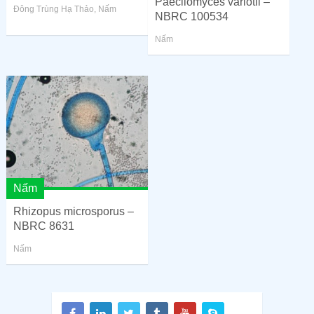
Paecilomyces variotii –
Đông Trùng Hạ Thảo
,
Nấm
NBRC 100534
Nấm
Nấm
Rhizopus microsporus –
NBRC 8631
Nấm