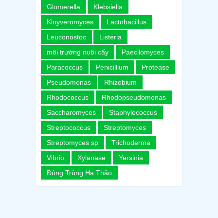
Glomerella
Klebsiella
Kluyveromyces
Lactobacillus
Leuconostoc
Listeria
môi trường nuôi cấy
Paecilomyces
Paracoccus
Penicillium
Protease
Pseudomonas
Rhizobium
Rhodococcus
Rhodopseudomonas
Saccharomyces
Staphylococcus
Streptococcus
Streptomyces
Streptomyces sp
Trichoderma
Vibrio
Xylanase
Yersinia
Đông Trùng Hạ Thảo