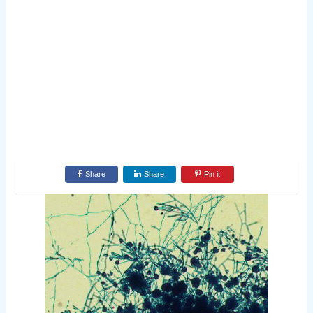
Share
Share
Pin it