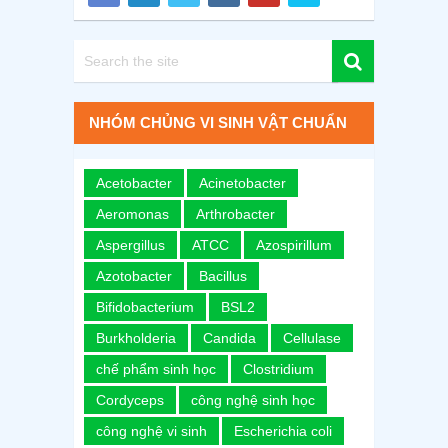
NHÓM CHỦNG VI SINH VẬT CHUẨN
Acetobacter
Acinetobacter
Aeromonas
Arthrobacter
Aspergillus
ATCC
Azospirillum
Azotobacter
Bacillus
Bifidobacterium
BSL2
Burkholderia
Candida
Cellulase
chế phẩm sinh học
Clostridium
Cordyceps
công nghệ sinh học
công nghệ vi sinh
Escherichia coli