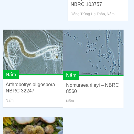
NBRC 103757
Đông Trùng Hạ Thảo
,
Nấm
Nấm
Nấm
Arthrobotrys oligospora –
Nomuraea rileyi – NBRC
NBRC 32247
8560
Nấm
Nấm