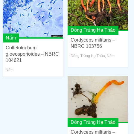
Đông Trùng Hạ Thảo
Nấm
Cordyceps militaris –
NBRC 103756
Colletotrichum
gloeosporioides – NBRC
Đông Trùng Hạ Thảo
,
Nấm
104621
Nấm
Đông Trùng Hạ Thảo
Cordyceps militaris –