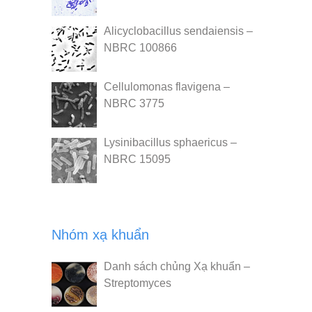
Alicyclobacillus sendaiensis –
NBRC 100866
Cellulomonas flavigena –
NBRC 3775
Lysinibacillus sphaericus –
NBRC 15095
Nhóm xạ khuẩn
Danh sách chủng Xạ khuẩn –
Streptomyces