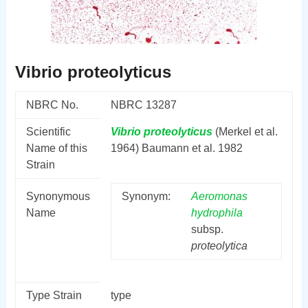
Vibrio proteolyticus
NBRC No.
NBRC 13287
Scientific
Vibrio
proteolyticus
(Merkel et al.
Name of this
1964) Baumann et al. 1982
Strain
Synonymous
Synonym:
Aeromonas
Name
hydrophila
subsp.
proteolytica
Type Strain
type