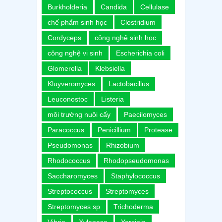
Burkholderia
Candida
Cellulase
chế phẩm sinh học
Clostridium
Cordyceps
công nghệ sinh học
công nghệ vi sinh
Escherichia coli
Glomerella
Klebsiella
Kluyveromyces
Lactobacillus
Leuconostoc
Listeria
môi trường nuôi cấy
Paecilomyces
Paracoccus
Penicillium
Protease
Pseudomonas
Rhizobium
Rhodococcus
Rhodopseudomonas
Saccharomyces
Staphylococcus
Streptococcus
Streptomyces
Streptomyces sp
Trichoderma