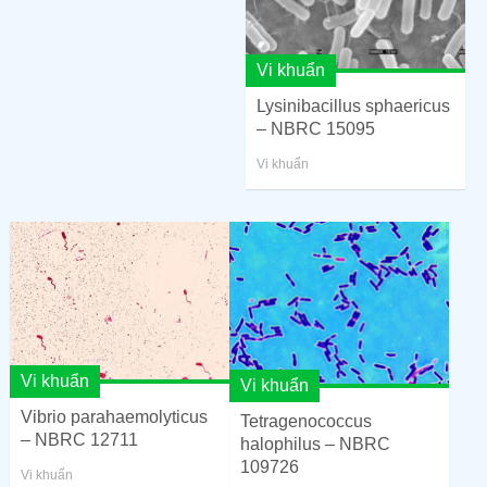
Vi khuẩn
Lysinibacillus sphaericus
– NBRC 15095
Vi khuẩn
Vi khuẩn
Vi khuẩn
Vibrio parahaemolyticus
Tetragenococcus
– NBRC 12711
halophilus – NBRC
109726
Vi khuẩn