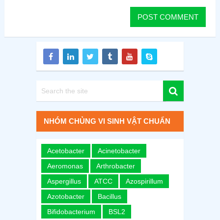
NHÓM CHỦNG VI SINH VẬT CHUẨN
Acetobacter
Acinetobacter
Aeromonas
Arthrobacter
Aspergillus
ATCC
Azospirillum
Azotobacter
Bacillus
Bifidobacterium
BSL2