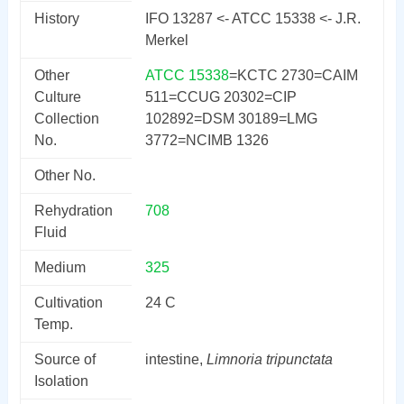
History
IFO 13287 <- ATCC 15338 <- J.R.
Merkel
Other
ATCC 15338
=KCTC 2730=CAIM
Culture
511=CCUG 20302=CIP
Collection
102892=DSM 30189=LMG
No.
3772=NCIMB 1326
Other No.
Rehydration
708
Fluid
Medium
325
Cultivation
24 C
Temp.
Source of
intestine,
Limnoria tripunctata
Isolation