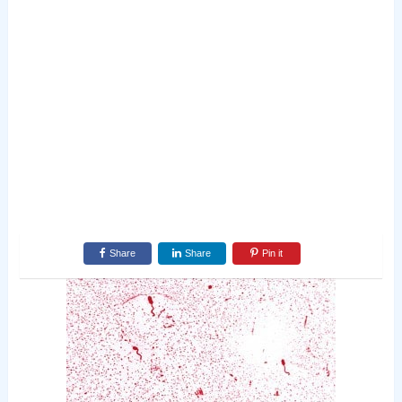
Share
Share
Pin it