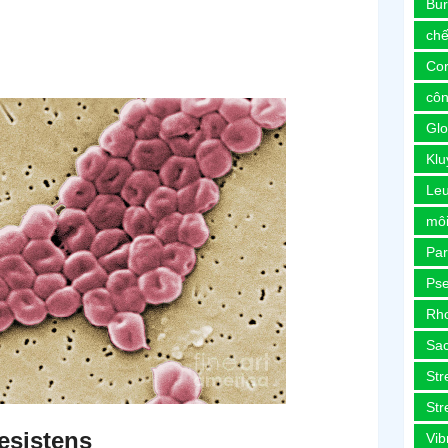
Bur
chế
Co
côn
Glo
Kl
Le
môi
Pa
Ps
Rh
Sa
Str
Str
esistens
Vib