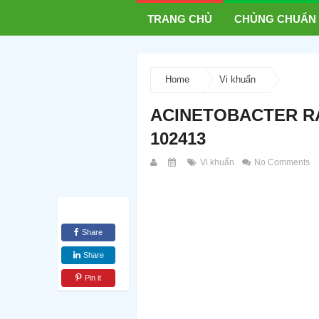
TRANG CHỦ
CHỦNG CHUẨN
Home
Vi khuẩn
ACINETOBACTER R
102413
Vi khuẩn
No Comments
Share
Share
Pin it