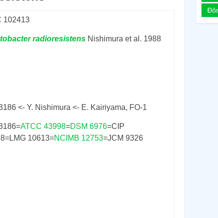
Đô
 102413
tobacter
radioresistens
Nishimura et al. 1988
3186 <- Y. Nishimura <- E. Kairiyama, FO-1
3186=
ATCC 43998
=
DSM 6976
=CIP
88=LMG 10613=
NCIMB 12753
=JCM 9326