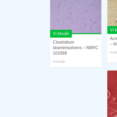
Vi 
Vi khuẩn
Aci
Clostridium
– N
straminisolvens – NBRC
Vi k
103399
Vi khuẩn