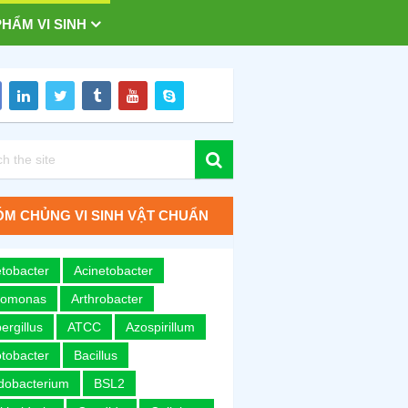
HẨM VI SINH
M CHỦNG VI SINH VẬT CHUẨN
tobacter
Acinetobacter
romonas
Arthrobacter
ergillus
ATCC
Azospirillum
tobacter
Bacillus
idobacterium
BSL2