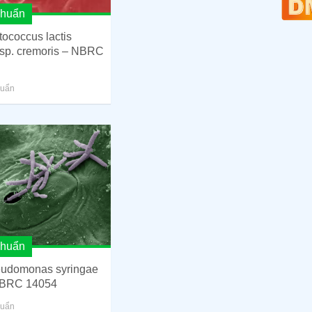
khuẩn
tococcus lactis
sp. cremoris – NBRC
huẩn
khuẩn
udomonas syringae
BRC 14054
huẩn