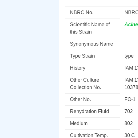
NBRC No.
NBRC
Scientific Name of
Acine
this Strain
Synonymous Name
Type Strain
type
History
IAM 1
Other Culture
IAM 1
Collection No.
1037
Other No.
FO-1
Rehydration Fluid
702
Medium
802
Cultivation Temp.
30 C