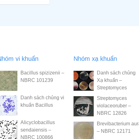
Nhóm vi khuẩn
Nhóm xạ khuẩn
Bacillus spizizenii –
Danh sách chủng
NBRC 101239
Xạ khuẩn –
Streptomyces
Danh sách chủng vi
Streptomyces
khuẩn Bacillus
violaceoruber –
NBRC 12826
Alicyclobacillus
Brevibacterium au
sendaiensis –
– NBRC 12171
NBRC 100866