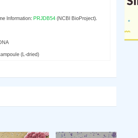
e Information:
PRJDB54
(NCBI BioProject).
rDNA
 ampoule (L-dried)