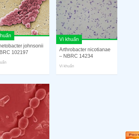
khuẩn
Vi khuẩn
netobacter johnsonii
Arthrobacter nicotianae
BRC 102197
– NBRC 14234
huẩn
Vi khuẩn