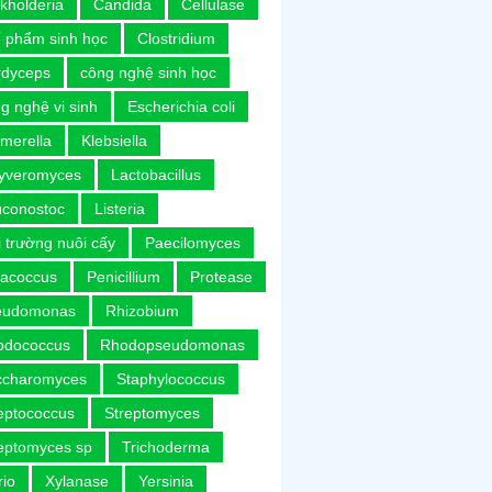
kholderia
Candida
Cellulase
 phẩm sinh học
Clostridium
rdyceps
công nghệ sinh học
g nghệ vi sinh
Escherichia coli
merella
Klebsiella
uyveromyces
Lactobacillus
uconostoc
Listeria
 trường nuôi cấy
Paecilomyces
racoccus
Penicillium
Protease
eudomonas
Rhizobium
odococcus
Rhodopseudomonas
ccharomyces
Staphylococcus
eptococcus
Streptomyces
eptomyces sp
Trichoderma
rio
Xylanase
Yersinia