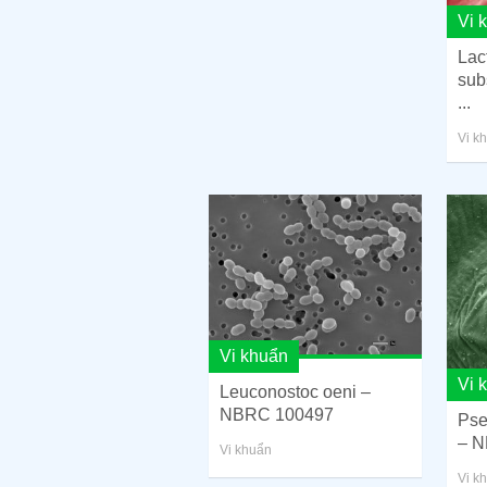
Vi 
Lac
sub
...
Vi k
Vi khuẩn
Vi 
Leuconostoc oeni –
NBRC 100497
Pse
– N
Vi khuẩn
Vi k