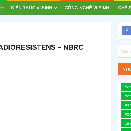
KIẾN THỨC VI SINH
CÔNG NGHỆ VI SINH
CHẾ P
ADIORESISTENS – NBRC
NHÓ
Ace
Ae
Asp
Azo
Bif