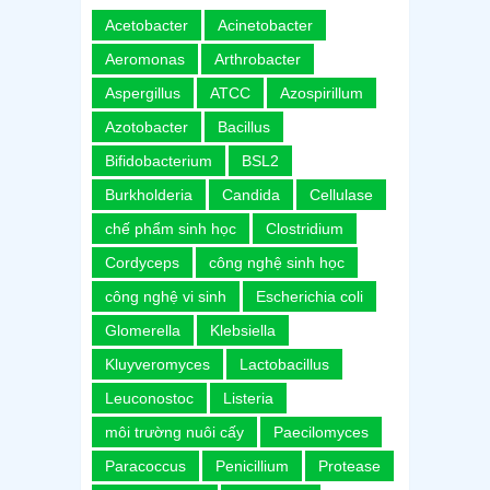
Acetobacter
Acinetobacter
Aeromonas
Arthrobacter
Aspergillus
ATCC
Azospirillum
Azotobacter
Bacillus
Bifidobacterium
BSL2
Burkholderia
Candida
Cellulase
chế phẩm sinh học
Clostridium
Cordyceps
công nghệ sinh học
công nghệ vi sinh
Escherichia coli
Glomerella
Klebsiella
Kluyveromyces
Lactobacillus
Leuconostoc
Listeria
môi trường nuôi cấy
Paecilomyces
Paracoccus
Penicillium
Protease