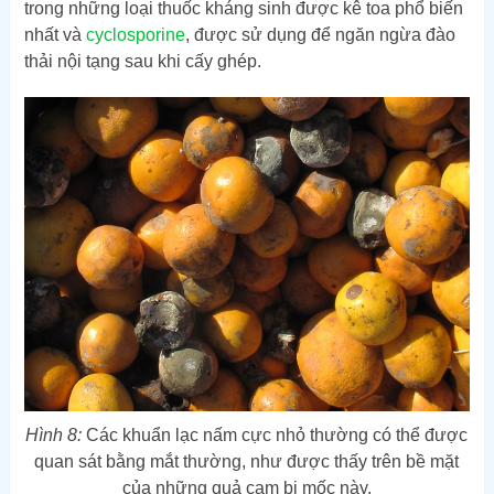
trong những loại thuốc kháng sinh được kê toa phổ biến
nhất và
cyclosporine
, được sử dụng để ngăn ngừa đào
thải nội tạng sau khi cấy ghép.
Hình 8:
Các khuẩn lạc nấm cực nhỏ thường có thể được
quan sát bằng mắt thường, như được thấy trên bề mặt
của những quả cam bị mốc này.