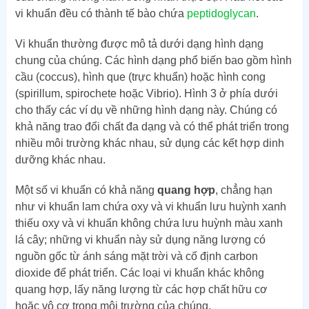
vi khuẩn đều có thành tế bào chứa
peptidoglycan
.
Vi khuẩn thường được mô tả dưới dạng hình dạng
chung của chúng. Các hình dạng phổ biến bao gồm hình
cầu (coccus), hình que (trực khuẩn) hoặc hình cong
(spirillum, spirochete hoặc Vibrio). Hình 3 ở phía dưới
cho thấy các ví dụ về những hình dạng này. Chúng có
khả năng trao đổi chất đa dạng và có thể phát triển trong
nhiều môi trường khác nhau, sử dụng các kết hợp dinh
dưỡng khác nhau.
Một số vi khuẩn có khả năng
quang hợp
, chẳng hạn
như vi khuẩn lam chứa oxy và vi khuẩn lưu huỳnh xanh
thiếu oxy và vi khuẩn không chứa lưu huỳnh màu xanh
lá cây; những vi khuẩn này sử dụng năng lượng có
nguồn gốc từ ánh sáng mặt trời và cố định carbon
dioxide để phát triển. Các loại vi khuẩn khác không
quang hợp, lấy năng lượng từ các hợp chất hữu cơ
hoặc vô cơ trong môi trường của chúng.