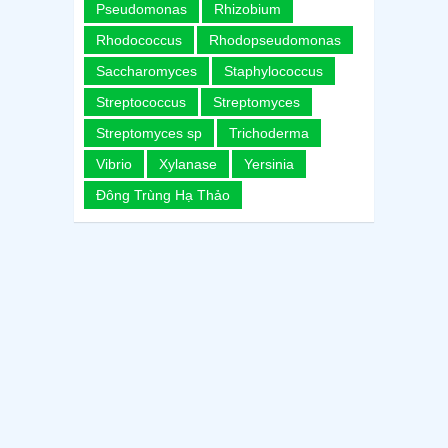
Pseudomonas
Rhizobium
Rhodococcus
Rhodopseudomonas
Saccharomyces
Staphylococcus
Streptococcus
Streptomyces
Streptomyces sp
Trichoderma
Vibrio
Xylanase
Yersinia
Đông Trùng Hạ Thảo