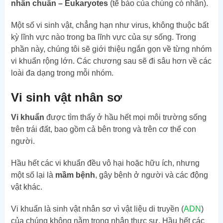
nhân chuẩn – Eukaryotes
(tế bào của chúng có nhân).
Một số vi sinh vật, chẳng hạn như virus, không thuộc bất
kỳ lĩnh vực nào trong ba lĩnh vực của sự sống. Trong
phần này, chúng tôi sẽ giới thiệu ngắn gọn về từng nhóm
vi khuẩn rộng lớn. Các chương sau sẽ đi sâu hơn về các
loài đa dạng trong mỗi nhóm.
Vi sinh vật nhân sơ
Vi khuẩn
được tìm thấy ở hầu hết mọi môi trường sống
trên trái đất, bao gồm cả bên trong và trên cơ thể con
người.
Hầu hết các vi khuẩn đều vô hại hoặc hữu ích, nhưng
một số lại là
mầm bệnh
, gây bệnh ở người và các động
vật khác.
Vi khuẩn là sinh vật nhân sơ vì vật liệu di truyền (
ADN
)
của chúng không nằm trong nhân thực sự. Hầu hết các