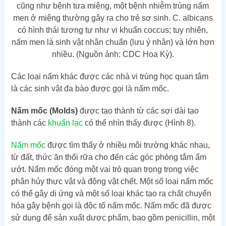
cũng như bệnh tưa miệng, một bệnh nhiễm trùng nấm
men ở miệng thường gây ra cho trẻ sơ sinh. C. albicans
có hình thái tương tự như vi khuẩn coccus; tuy nhiên,
nấm men là sinh vật nhân chuẩn (lưu ý nhân) và lớn hơn
nhiều. (Nguồn ảnh: CDC Hoa Kỳ).
Các loại nấm khác được các nhà vi trùng học quan tâm
là các sinh vật đa bào được gọi là nấm mốc.
Nấm mốc (Molds)
được tạo thành từ các sợi dài tạo
thành các
khuẩn lạc
có thể nhìn thấy được (Hình 8).
Nấm mốc
được tìm thấy ở nhiều môi trường khác nhau,
từ đất, thức ăn thối rữa cho đến các góc phòng tắm ẩm
ướt. Nấm mốc đóng một vai trò quan trọng trong việc
phân hủy thực vật và động vật chết. Một số loại nấm mốc
có thể gây dị ứng và một số loại khác tạo ra chất chuyển
hóa gây bệnh gọi là độc tố nấm mốc. Nấm mốc đã được
sử dụng để sản xuất dược phẩm, bao gồm penicillin, một