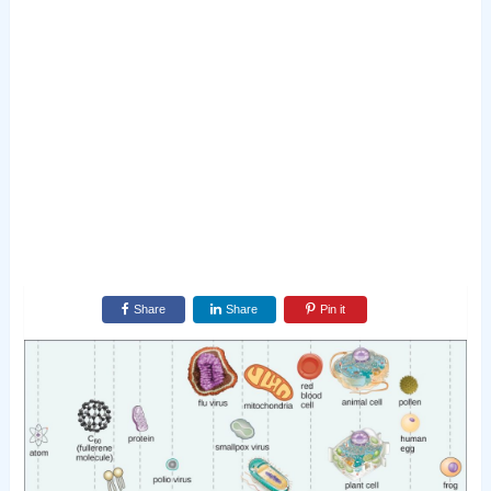
Share
Share
Pin it