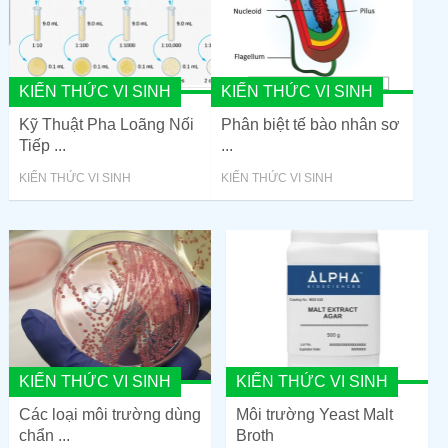
KIẾN THỨC VI SINH
KIẾN THỨC VI SINH
Kỹ Thuật Pha Loãng Nối
Phân biệt tế bào nhân sơ
Tiếp ...
...
KIẾN THỨC VI SINH
KIẾN THỨC VI SINH
KIẾN THỨC VI SINH
KIẾN THỨC VI SINH
Các loại môi trường dùng
Môi trường Yeast Malt
chẩn ...
Broth