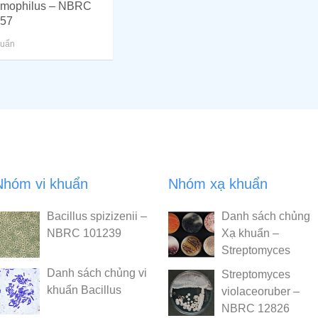
rmophilus – NBRC
57
huẩn
Nhóm vi khuẩn
Nhóm xạ khuẩn
Bacillus spizizenii –
Danh sách chủng
NBRC 101239
Xạ khuẩn –
Streptomyces
Danh sách chủng vi
Streptomyces
khuẩn Bacillus
violaceoruber –
NBRC 12826