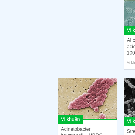
Vi 
Ali
aci
100
Vi k
Vi khuẩn
Vi 
Acinetobacter
Str