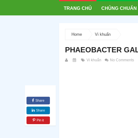
TRANG CHỦ
CHỦNG CHUẨN
Home
Vi khuẩn
PHAEOBACTER GALL
Vi khuẩn
No Comments
Share
Share
Pin it