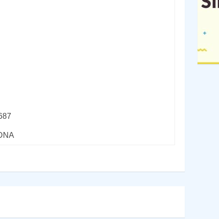
687
rDNA