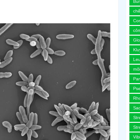
Bur
chế
Co
côn
Glo
Kl
Le
môi
Pa
Ps
Rh
Sa
Str
Str
Vib