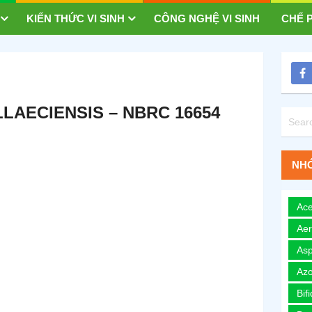
KIẾN THỨC VI SINH
CÔNG NGHỆ VI SINH
CHẾ P
AECIENSIS – NBRC 16654
NHÓ
Ace
Ae
Asp
Azo
Bif