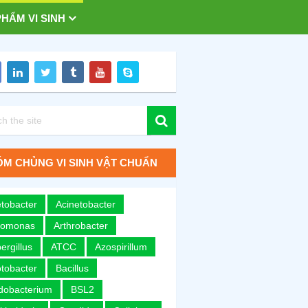
HẨM VI SINH
M CHỦNG VI SINH VẬT CHUẨN
tobacter
Acinetobacter
romonas
Arthrobacter
ergillus
ATCC
Azospirillum
tobacter
Bacillus
idobacterium
BSL2