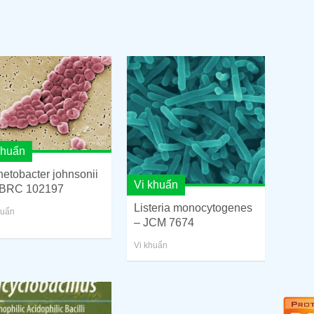
khuẩn
netobacter johnsonii
Vi khuẩn
BRC 102197
Listeria monocytogenes
huẩn
– JCM 7674
Vi khuẩn