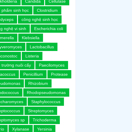
kholderia
Candida
Cellulase
 phẩm sinh học
Clostridium
rdyceps
công nghệ sinh học
g nghệ vi sinh
Escherichia coli
merella
Klebsiella
uyveromyces
Lactobacillus
uconostoc
Listeria
 trường nuôi cấy
Paecilomyces
racoccus
Penicillium
Protease
eudomonas
Rhizobium
odococcus
Rhodopseudomonas
ccharomyces
Staphylococcus
eptococcus
Streptomyces
eptomyces sp
Trichoderma
rio
Xylanase
Yersinia