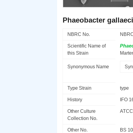
Phaeobacter gallaec
NBRC No.
NBRC
Scientific Name of
Phae
this Strain
Marten
Synonymous Name
Syn
Type Strain
type
History
IFO 1
Other Culture
ATCC
Collection No.
Other No.
BS 1