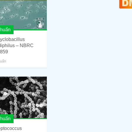
khuẩn
cyclobacillus
diphilus – NBRC
859
huẩn
khuẩn
eptococcus