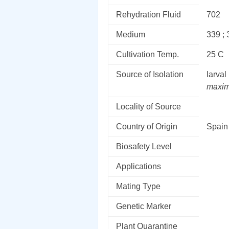
Rehydration Fluid
702
Medium
339 ; 
Cultivation Temp.
25 C
Source of Isolation
larval
maxi
Locality of Source
Country of Origin
Spain
Biosafety Level
Applications
Mating Type
Genetic Marker
Plant Quarantine