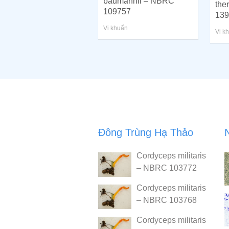
baumannii – NBRC
the
109757
139
Vi khuẩn
Vi k
Đông Trùng Hạ Thảo
Cordyceps militaris
– NBRC 103772
Cordyceps militaris
– NBRC 103768
Cordyceps militaris