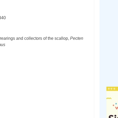
340
 rearings and collectors of the scallop,
Pecten
mus