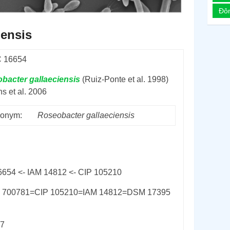
Đô
iensis
 16654
obacter
gallaeciensis
(Ruiz-Ponte et al. 1998)
s et al. 2006
onym:
Roseobacter
gallaeciensis
6654 <- IAM 14812 <- CIP 105210
 700781=CIP 105210=IAM 14812=DSM 17395
07