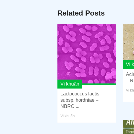
Related Posts
Vi 
Aci
– N
Vi khuẩn
Vi k
Lactococcus lactis
subsp. hordniae –
NBRC ...
Vi khuẩn