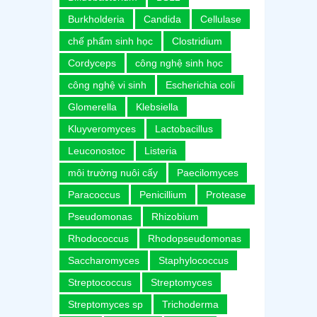
Burkholderia
Candida
Cellulase
chế phẩm sinh học
Clostridium
Cordyceps
công nghệ sinh học
công nghệ vi sinh
Escherichia coli
Glomerella
Klebsiella
Kluyveromyces
Lactobacillus
Leuconostoc
Listeria
môi trường nuôi cấy
Paecilomyces
Paracoccus
Penicillium
Protease
Pseudomonas
Rhizobium
Rhodococcus
Rhodopseudomonas
Saccharomyces
Staphylococcus
Streptococcus
Streptomyces
Streptomyces sp
Trichoderma