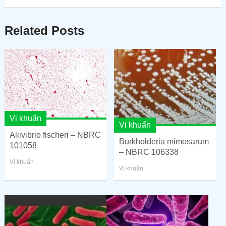
Related Posts
Vi khuẩn
Vi khuẩn
Aliivibrio fischeri – NBRC
Burkholderia mimosarum
101058
– NBRC 106338
Vi khuẩn
Vi khuẩn