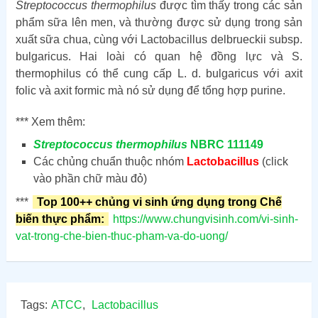
Streptococcus thermophilus
được tìm thấy trong các sản
phẩm sữa lên men, và thường được sử dụng trong sản
xuất sữa chua, cùng với Lactobacillus delbrueckii subsp.
bulgaricus. Hai loài có quan hệ đồng lực và S.
thermophilus có thể cung cấp L. d. bulgaricus với axit
folic và axit formic mà nó sử dụng để tổng hợp purine.
*** Xem thêm:
Streptococcus thermophilus
NBRC 111149
Các chủng chuẩn thuộc nhóm
Lactobacillus
(click
vào phần chữ màu đỏ)
***
Top 100++ chủng vi sinh ứng dụng trong Chế
biến thực phẩm:
https://www.chungvisinh.com/vi-sinh-
vat-trong-che-bien-thuc-pham-va-do-uong/
Tags:
ATCC
,
Lactobacillus