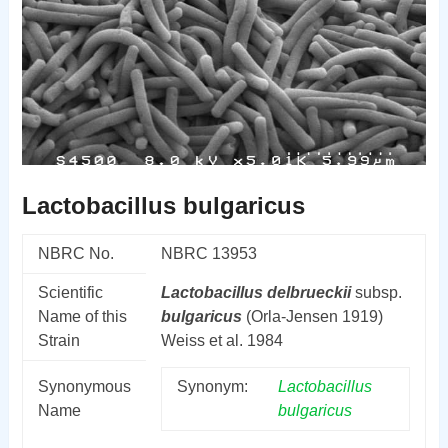
Lactobacillus bulgaricus
NBRC No.
NBRC 13953
Scientific
Lactobacillus
delbrueckii
subsp.
Name of this
bulgaricus
(Orla-Jensen 1919)
Strain
Weiss et al. 1984
Synonymous
Synonym:
Lactobacillus
Name
bulgaricus