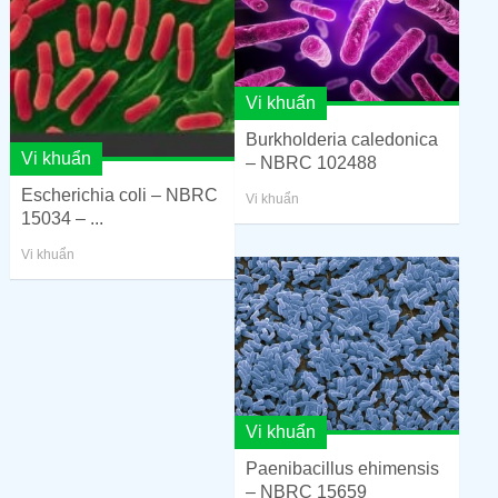
Vi khuẩn
Burkholderia caledonica
Vi khuẩn
– NBRC 102488
Escherichia coli – NBRC
Vi khuẩn
15034 – ...
Vi khuẩn
Vi khuẩn
Paenibacillus ehimensis
– NBRC 15659