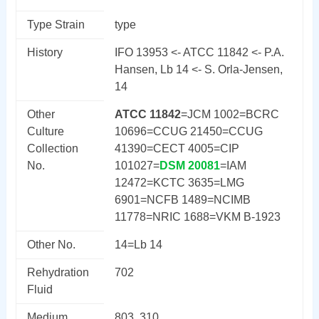
Type Strain
type
History
IFO 13953 <- ATCC 11842 <- P.A.
Hansen, Lb 14 <- S. Orla-Jensen,
14
Other
ATCC 11842
=JCM 1002=BCRC
Culture
10696=CCUG 21450=CCUG
Collection
41390=CECT 4005=CIP
No.
101027=
DSM 20081
=IAM
12472=KCTC 3635=LMG
6901=NCFB 1489=NCIMB
11778=NRIC 1688=VKM B-1923
Other No.
14=Lb 14
Rehydration
702
Fluid
Medium
803 310