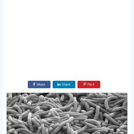
Share
Share
Pin it