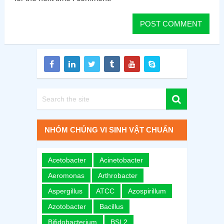
NHÓM CHỦNG VI SINH VẬT CHUẨN
Acetobacter
Acinetobacter
Aeromonas
Arthrobacter
Aspergillus
ATCC
Azospirillum
Azotobacter
Bacillus
Bifidobacterium
BSL2