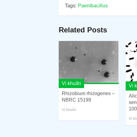
Tags:
Paenibacillus
Related Posts
Vi khuẩn
Vi 
Rhizobium rhizogenes –
Ali
NBRC 15199
sen
100
Vi khuẩn
Vi k