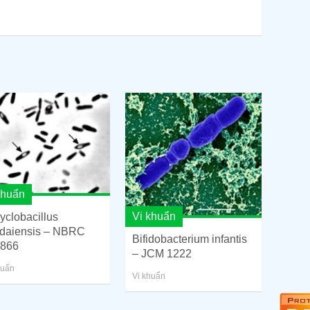
khuẩn
Vi khuẩn
cyclobacillus
daiensis – NBRC
Bifidobacterium infantis
866
– JCM 1222
huẩn
Vi khuẩn