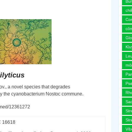
Bur
chế
Co
côn
Glo
Kl
Le
môi
ilyticus
Pa
Ps
ov., a novel species that degrades
Rh
by the cyanobacterium Nostoc commune.
Sa
ubmed/12361272
Str
Str
 16618
Vib