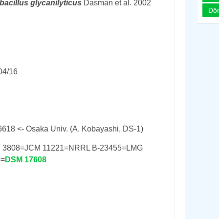
bacillus
glycanilyticus
Dasman et al. 2002
Đô
04/16
6618 <- Osaka Univ. (A. Kobayashi, DS-1)
 3808=JCM 11221=NRRL B-23455=LMG
3=
DSM 17608