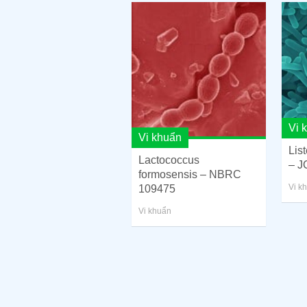
Vi 
Vi khuẩn
Lis
Lactococcus
– J
formosensis – NBRC
Vi k
109475
Vi khuẩn