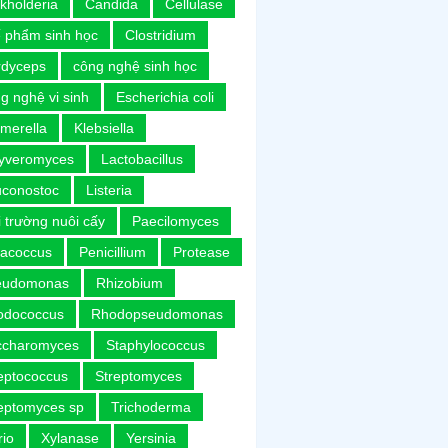
kholderia
Candida
Cellulase
 phẩm sinh học
Clostridium
rdyceps
công nghệ sinh học
g nghệ vi sinh
Escherichia coli
merella
Klebsiella
uyveromyces
Lactobacillus
uconostoc
Listeria
 trường nuôi cấy
Paecilomyces
racoccus
Penicillium
Protease
eudomonas
Rhizobium
odococcus
Rhodopseudomonas
ccharomyces
Staphylococcus
eptococcus
Streptomyces
eptomyces sp
Trichoderma
rio
Xylanase
Yersinia