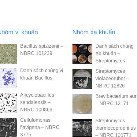
Nhóm vi khuẩn
Nhóm xạ khuẩn
Bacillus spizizenii –
Danh sách chủng
NBRC 101239
Xạ khuẩn –
Streptomyces
Danh sách chủng vi
Streptomyces
khuẩn Bacillus
violaceoruber –
NBRC 12826
Alicyclobacillus
Brevibacterium au
sendaiensis –
– NBRC 12171
NBRC 100866
Cellulomonas
Streptomyces
flavigena – NBRC
thermocoprophilus
3775
– NBRC 100771