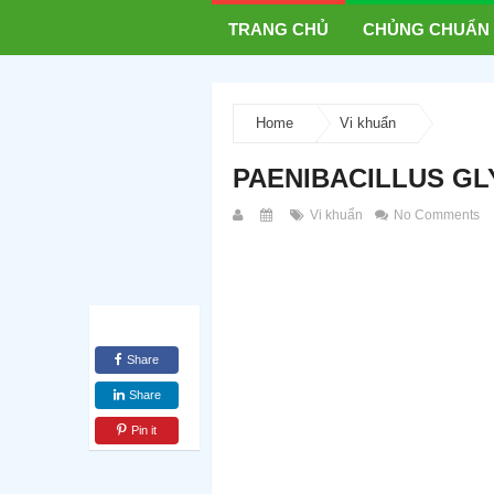
TRANG CHỦ
CHỦNG CHUẨN
Home
Vi khuẩn
PAENIBACILLUS GL
Vi khuẩn
No Comments
Share
Share
Pin it