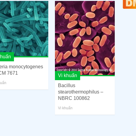
khuẩn
teria monocytogenes
CM 7671
Vi khuẩn
huẩn
Bacillus
stearothermophilus –
NBRC 100862
Vi khuẩn