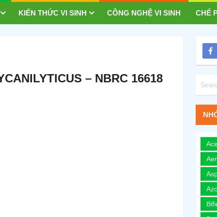
KIẾN THỨC VI SINH
CÔNG NGHỆ VI SINH
CHẾ P
YCANILYTICUS – NBRC 16618
NHÓ
Ace
Ae
Asp
Azo
Bif