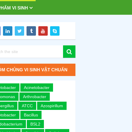
HẨM VI SINH
M CHỦNG VI SINH VẬT CHUẨN
tobacter
Acinetobacter
romonas
Arthrobacter
ergillus
ATCC
Azospirillum
tobacter
Bacillus
idobacterium
BSL2