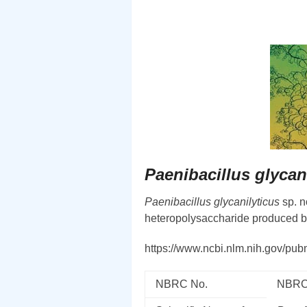
Paenibacillus glycan
Paenibacillus glycanilyticus
sp. n
heteropolysaccharide produced 
https://www.ncbi.nlm.nih.gov/p
NBRC No.
NBRC