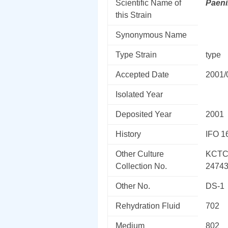
Scientific Name of
Paeni
this Strain
Synonymous Name
Type Strain
type
Accepted Date
2001/
Isolated Year
Deposited Year
2001
History
IFO 1
Other Culture
KCTC
Collection No.
2474
Other No.
DS-1
Rehydration Fluid
702
Medium
802