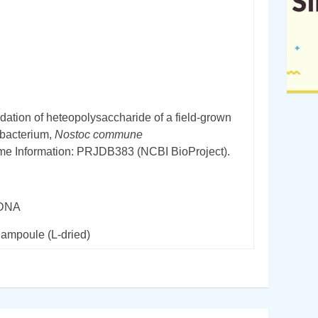
ation of heteopolysaccharide of a field-grown
bacterium,
Nostoc commune
e Information: PRJDB383 (NCBI BioProject).
rDNA
 ampoule (L-dried)