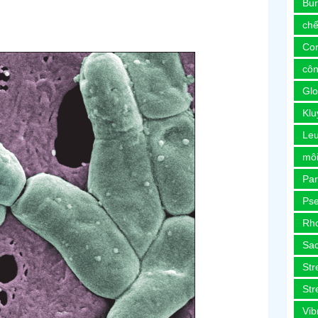
Bur
chế
Co
côn
Glo
Kl
Le
môi
Pa
Ps
Rh
Sa
Str
Str
Vib