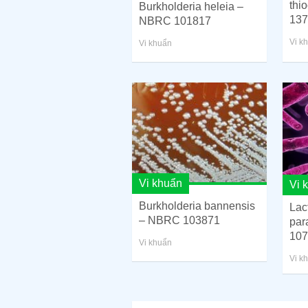
thi
Burkholderia heleia –
137
NBRC 101817
Vi k
Vi khuẩn
Vi khuẩn
Vi 
Burkholderia bannensis
Lac
– NBRC 103871
par
107
Vi khuẩn
Vi k