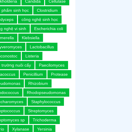
kholderia
Candida
Cellulase
 phẩm sinh học
Clostridium
rdyceps
công nghệ sinh học
g nghệ vi sinh
Escherichia coli
merella
Klebsiella
uyveromyces
Lactobacillus
uconostoc
Listeria
 trường nuôi cấy
Paecilomyces
racoccus
Penicillium
Protease
eudomonas
Rhizobium
odococcus
Rhodopseudomonas
ccharomyces
Staphylococcus
eptococcus
Streptomyces
eptomyces sp
Trichoderma
rio
Xylanase
Yersinia