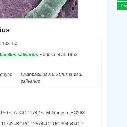
Đô
rius
 102160
bacillus
salivarius
Rogosa et al. 1953
onym:
Lactobacillus
salivarius
subsp.
salivarius
150 <- ATCC 11742 <- M. Rogosa, HO268
 11742=BCRC 12574=CCUG 39464=CIP