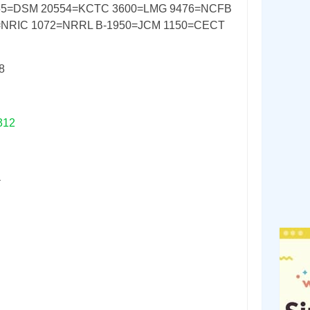
55=DSM 20554=KCTC 3600=LMG 9476=NCFB
=NRIC 1072=NRRL B-1950=JCM 1150=CECT
8
312
a