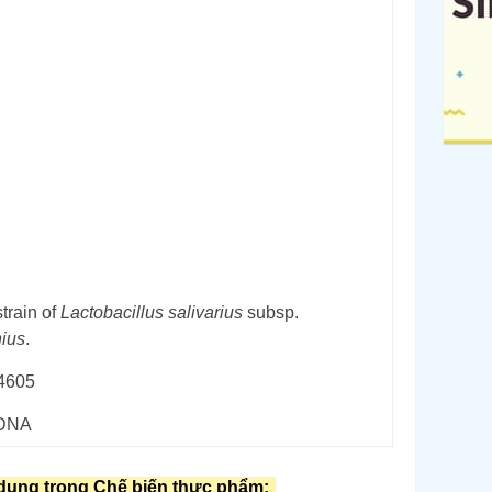
train of
Lactobacillus salivarius
subsp.
nius
.
4605
rDNA
dụng trong Chế biến thực phẩm: