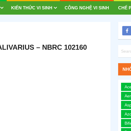
KIẾN THỨC VI SINH
CÔNG NGHỆ VI SINH
CHẾ P
LIVARIUS – NBRC 102160
NHÓ
Ace
Ae
Asp
Azo
Bif