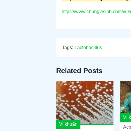
https://www.chungvisinh.com/vi-s
Tags:
Lactobacillus
Related Posts
Vi 
Vi khuẩn
Aci