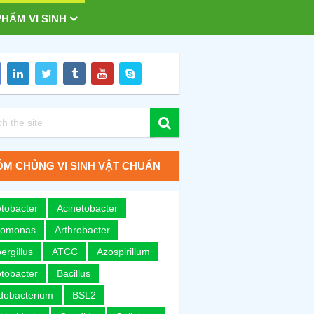
HẨM VI SINH
M CHỦNG VI SINH VẬT CHUẨN
tobacter
Acinetobacter
romonas
Arthrobacter
ergillus
ATCC
Azospirillum
tobacter
Bacillus
idobacterium
BSL2