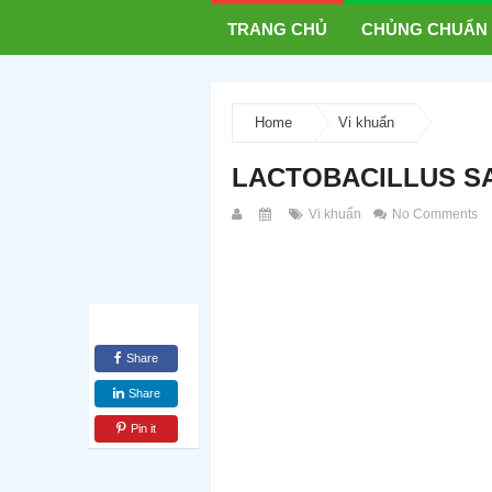
TRANG CHỦ
CHỦNG CHUẨN
Home
Vi khuẩn
LACTOBACILLUS SA
Vi khuẩn
No Comments
Share
Share
Pin it