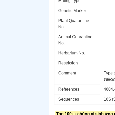
Mating Type
Genetic Marker
Plant Quarantine
No.
Animal Quarantine
No.
Herbarium No.
Restriction
Comment
Type s
salici
References
4604,
Sequences
16S 
Top 100++ chủng vi sinh ứng 