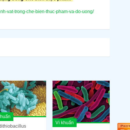
inh-vat-trong-che-bien-thuc-pham-va-do-uong/
khuẩn
Vi khuẩn
dithiobacillus