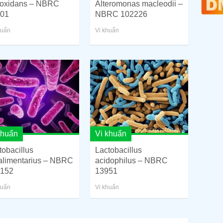
Alteromonas macleodii –
ooxidans – NBRC
NBRC 102226
01
Vi khuẩn
huẩn
khuẩn
Vi khuẩn
tobacillus
Lactobacillus
alimentarius – NBRC
acidophilus – NBRC
152
13951
huẩn
Vi khuẩn