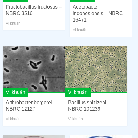
Fructobacillus fructosus –
Acetobacter
NBRC 3516
indonesiensis – NBRC
16471
Vi khuẩn
Vi khuẩn
Vi khuẩn
Vi khuẩn
Arthrobacter bergerei –
Bacillus spizizenii –
NBRC 12127
NBRC 101239
Vi khuẩn
Vi khuẩn