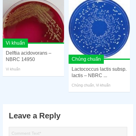
Vi khuẩn
Delftia acidovorans –
Chủng chuẩn
NBRC 14950
Lactococcus lactis subsp.
Vi khuẩn
lactis – NBRC ...
Chủng chuẩn
,
Vi khuẩn
Leave a Reply