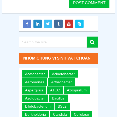
NHÓM CHỦNG VI SINH VẬT CHUẨN
Acetobacter
Acinetobacter
Aeromonas
Arthrobacter
Aspergillus
ATCC
Azospirillum
Azotobacter
Bacillus
Bifidobacterium
BSL2
Burkholderia
Candida
Cellulase