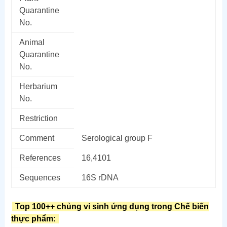
Quarantine
No.
Animal
Quarantine
No.
Herbarium
No.
Restriction
Comment
Serological group F
References
16,4101
Sequences
16S rDNA
Top 100++ chủng vi sinh ứng dụng trong Chế biến
thực phẩm: