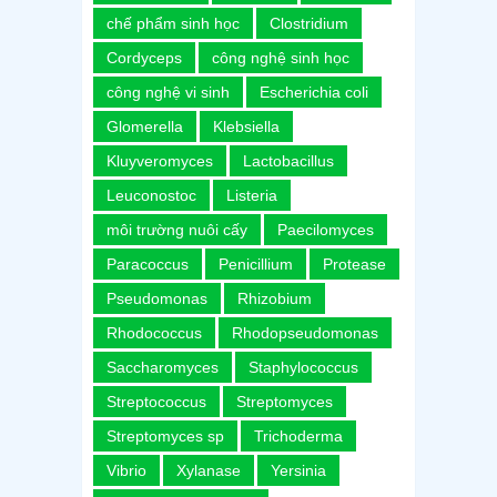
chế phẩm sinh học
Clostridium
Cordyceps
công nghệ sinh học
công nghệ vi sinh
Escherichia coli
Glomerella
Klebsiella
Kluyveromyces
Lactobacillus
Leuconostoc
Listeria
môi trường nuôi cấy
Paecilomyces
Paracoccus
Penicillium
Protease
Pseudomonas
Rhizobium
Rhodococcus
Rhodopseudomonas
Saccharomyces
Staphylococcus
Streptococcus
Streptomyces
Streptomyces sp
Trichoderma
Vibrio
Xylanase
Yersinia