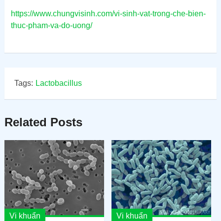
https://www.chungvisinh.com/vi-sinh-vat-trong-che-bien-
thuc-pham-va-do-uong/
Tags:
Lactobacillus
Related Posts
Vi khuẩn
Vi khuẩn