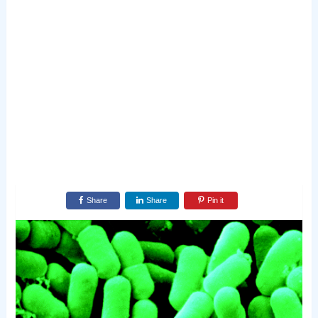
Share
Share
Pin it